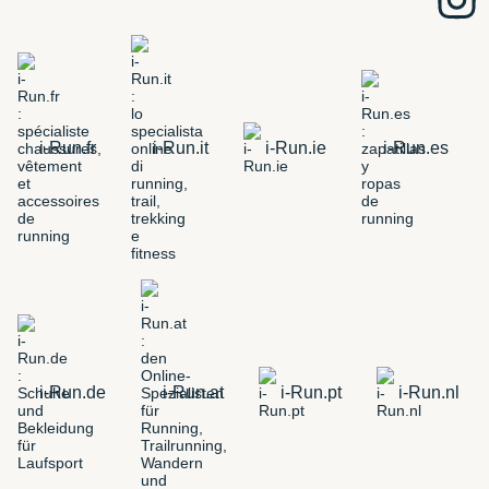
i-Run.fr
i-Run.it
i-Run.ie
i-Run.es
i-Run.de
i-Run.at
i-Run.pt
i-Run.nl