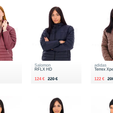
Salomon
adidas
RFLX HD
Terrex Xpe
0 €
Au lieu de 220 €
Vendu 124 €
Au lieu de
Vendu 12
124 €
220 €
122 €
20