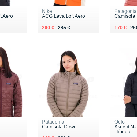
Nike
Patagonia
t Aero
ACG Lava Loft Aero
Camisola
5 €
Au lieu de 285 €
Vendu 200 €
Au lieu de
Vendu 17
200 €
285 €
170 €
26
Patagonia
Odlo
Camisola Down
Ascent N-
Híbrido