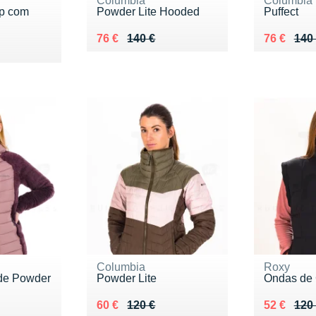
Columbia
Columbia
op com
Powder Lite Hooded
Puffect
Au lieu de 140 €
Vendu 76 €
Au lieu de
Vendu 76
76 €
140 €
76 €
140
0 €
Columbia
Roxy
de Powder
Powder Lite
Ondas de
Au lieu de 120 €
Vendu 60 €
Au lieu de
Vendu 52
60 €
120 €
52 €
120
0 €