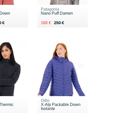
Patagonia
 Down
Nano Puff Damen
 260 €
0 €
Au lieu de 250 €
Vendu 160 €
0 €
160 €
250 €
Odlo
Thermic
X-Alp Packable Down
Isolante