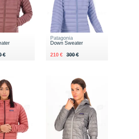
Patagonia
ater
Down Sweater
 320 €
0 €
Au lieu de 300 €
Vendu 210 €
0 €
210 €
300 €