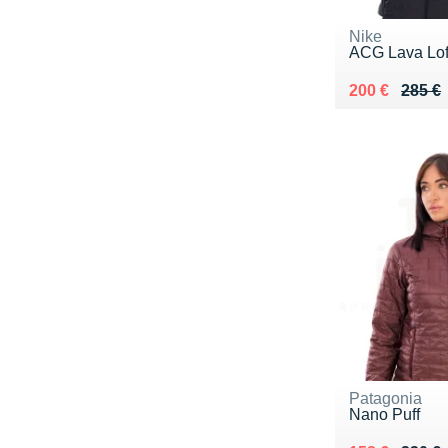
Nike
ACG Lava Lof
Au lieu de 28
Vendu 200 €
200 €
285 €
Patagonia
Nano Puff