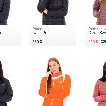
Patagonia
Patagonia
r
Nano Puff
Down Swe
Vendu 230 €
Au lieu de
Vendu 21
230 €
210 €
32