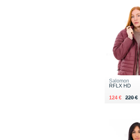
Salomon
RFLX HD
Au lieu de 22
Vendu 124 €
124 €
220 €