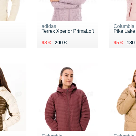
adidas
Columbia
Terrex Xperior PrimaLoft
Pike Lake 
0 €
Au lieu de 200 €
Vendu 98 €
Au lieu de
Vendu 95
98 €
200 €
95 €
180