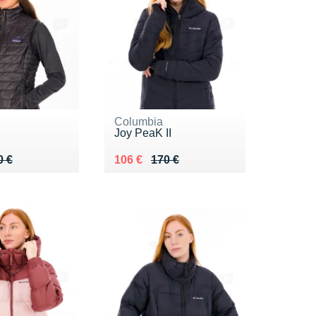
Columbia
Joy PeaK II
 170 €
 €
Au lieu de 170 €
Vendu 106 €
0 €
106 €
170 €