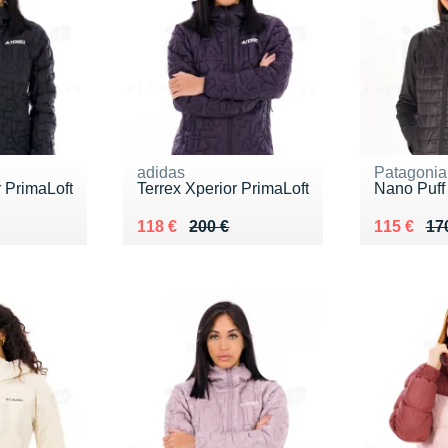
adidas
Patagonia
r PrimaLoft
Terrex Xperior PrimaLoft
Nano Puff
0 €
Au lieu de 200 €
Vendu 118 €
Au lieu de
Vendu 115
118 €
200 €
115 €
17