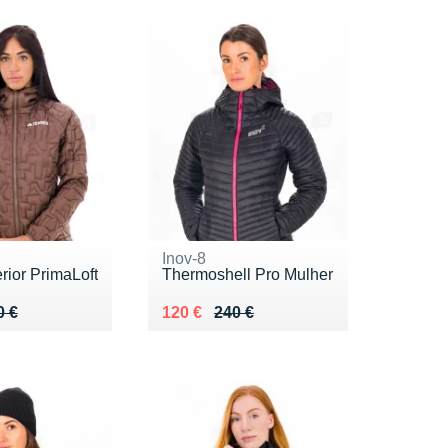
Inov-8
rior PrimaLoft
Thermoshell Pro Mulher
 200 €
2 €
Au lieu de 240 €
Vendu 120 €
0 €
120 €
240 €