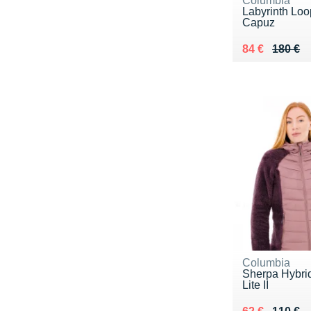
Columbia
Labyrinth Lo
Capuz
Au lieu de 18
Vendu 84 €
84 €
180 €
Columbia
Sherpa Hybri
Lite II
Au lieu de 11
Vendu 62 €