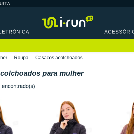
UITA
LETRÓNICA
ACESSÓRI
her
Roupa
Casacos acolchoados
colchoados para mulher
) encontrado(s)