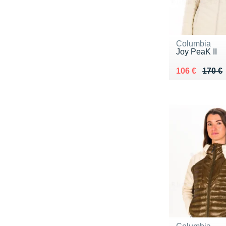
Columbia
Joy PeaK II
Au lieu de 17
Vendu 106 €
106 €
170 €