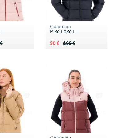
Columbia
II
Pike Lake III
 180 €
 €
Au lieu de 160 €
Vendu 90 €
 €
90 €
160 €