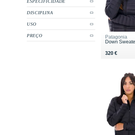
ESPECIFICIDADE
DISCIPLINA
USO
PREÇO
Patagonia
Down Sweate
Vendu 320 €
320 €