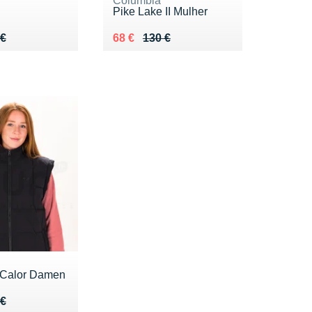
Columbia
Pike Lake II Mulher
 140 €
 €
Au lieu de 130 €
Vendu 68 €
 €
68 €
130 €
 Calor Damen
 120 €
 €
 €