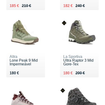
Au lieu de 210 €
Vendu 185 €
Au lieu de 240 €
Vendu 182 €
185 €
210 €
182 €
240 €
Altra
La Sportiva
Lone Peak 9 Mid
Ultra Raptor 3 Mid
Impermeável
Gore-Tex
Vendu 180 €
Au lieu de 200 €
Vendu 180 €
180 €
180 €
200 €