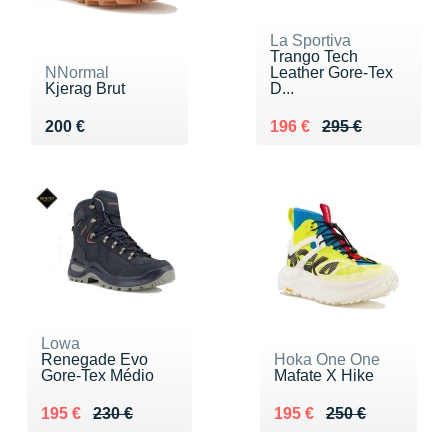
La Sportiva
Trango Tech
NNormal
Leather Gore-Tex
Kjerag Brut
D...
Vendu 200 €
Au lieu de 295 €
Vendu 196 €
200 €
196 €
295 €
Lowa
Renegade Evo
Hoka One One
Gore-Tex Médio
Mafate X Hike
Au lieu de 230 €
Vendu 195 €
Au lieu de 250 €
Vendu 195 €
195 €
230 €
195 €
250 €