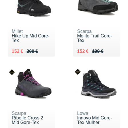
Millet
Scarpa
Hike Up Mid Gore-
Mojito Trail Gore-
Tex
Tex
Au lieu de 200 €
Vendu 152 €
Au lieu de 199 €
Vendu 152 €
152 €
200 €
152 €
199 €
Scarpa
Lowa
Ribelle Cross 2
Innovo Mid Gore-
Mid Gore-Tex
Tex Mulher