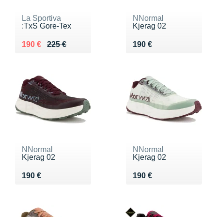
La Sportiva
NNormal
:TxS Gore-Tex
Kjerag 02
Au lieu de 225 €
Vendu 190 €
Vendu 190 €
190 €
225 €
190 €
NNormal
NNormal
Kjerag 02
Kjerag 02
Vendu 190 €
Vendu 190 €
190 €
190 €