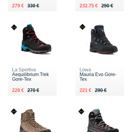
Au lieu de 330 €
Vendu 279 €
Au lieu de 290 €
Vendu 232.75 €
279 €
330 €
232.75 €
290 €
La Sportiva
Lowa
Aequilibrium Trek
Mauria Evo Gore-
Gore-Tex
Tex
Au lieu de 270 €
Vendu 228 €
Au lieu de 290 €
Vendu 221 €
228 €
270 €
221 €
290 €