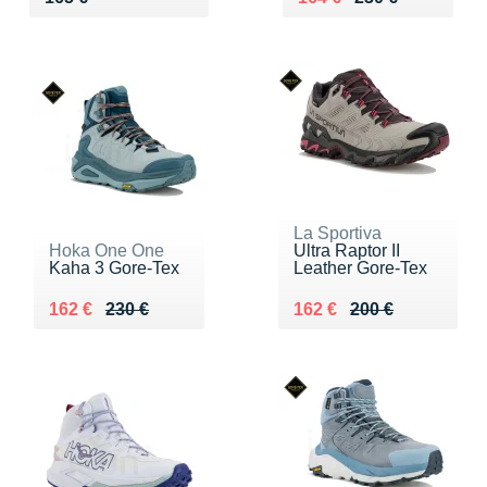
La Sportiva
Hoka One One
Ultra Raptor II
Kaha 3 Gore-Tex
Leather Gore-Tex
Au lieu de 230 €
Vendu 162 €
Au lieu de 200 €
Vendu 162 €
162 €
230 €
162 €
200 €