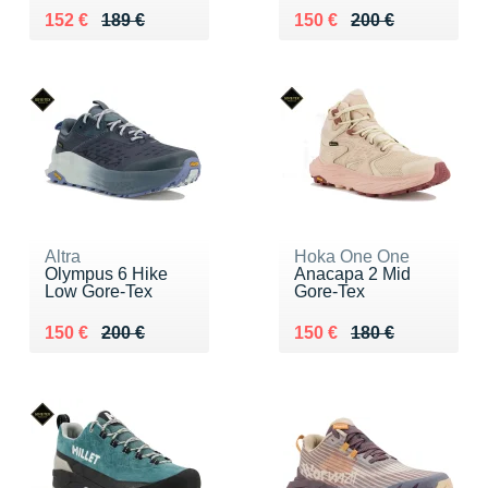
Au lieu de 189 €
Vendu 152 €
Au lieu de 200 €
Vendu 150 €
152 €
189 €
150 €
200 €
Altra
Hoka One One
Olympus 6 Hike
Anacapa 2 Mid
Low Gore-Tex
Gore-Tex
Au lieu de 200 €
Vendu 150 €
Au lieu de 180 €
Vendu 150 €
150 €
200 €
150 €
180 €