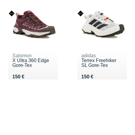
Salomon
adidas
X Ultra 360 Edge
Terrex Freehiker
Gore-Tex
SL Gore-Tex
Vendu 150 €
Vendu 150 €
150 €
150 €
FILTROS