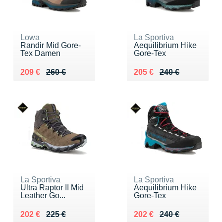
Lowa
La Sportiva
Randir Mid Gore-
Aequilibrium Hike
Tex Damen
Gore-Tex
Au lieu de 260 €
Vendu 209 €
Au lieu de 240 €
Vendu 205 €
209 €
260 €
205 €
240 €
La Sportiva
La Sportiva
Ultra Raptor II Mid
Aequilibrium Hike
Leather Go...
Gore-Tex
Au lieu de 225 €
Vendu 202 €
Au lieu de 240 €
Vendu 202 €
202 €
225 €
202 €
240 €