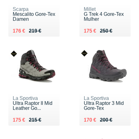
Scarpa
Millet
Mescalito Gore-Tex
G Trek 4 Gore-Tex
Damen
Mulher
Au lieu de 219 €
Vendu 176 €
Au lieu de 250 €
Vendu 175 €
176 €
219 €
175 €
250 €
La Sportiva
La Sportiva
Ultra Raptor II Mid
Ultra Raptor 3 Mid
Leather Go...
Gore-Tex
Au lieu de 215 €
Vendu 175 €
Au lieu de 200 €
Vendu 170 €
175 €
215 €
170 €
200 €