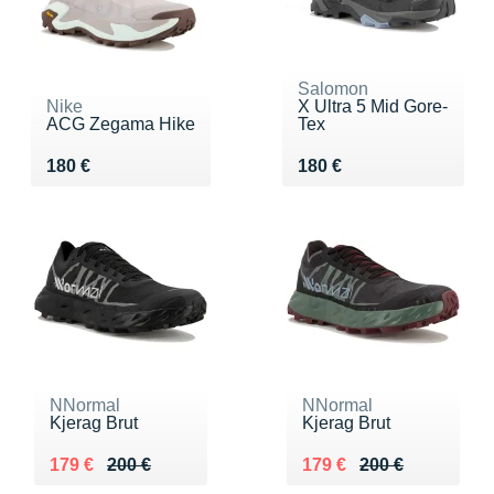
Salomon
Nike
X Ultra 5 Mid Gore-
ACG Zegama Hike
Tex
Vendu 180 €
Vendu 180 €
180 €
180 €
NNormal
NNormal
Kjerag Brut
Kjerag Brut
Au lieu de 200 €
Vendu 179 €
Au lieu de 200 €
Vendu 179 €
179 €
200 €
179 €
200 €