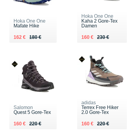
Hoka One One
Hoka One One
Kaha 2 Gore-Tex
Mafate Hike
Damen
Au lieu de 180 €
Vendu 162 €
Au lieu de 230 €
Vendu 160 €
162 €
180 €
160 €
230 €
adidas
Salomon
Terrex Free Hiker
Quest 5 Gore-Tex
2.0 Gore-Tex
Au lieu de 220 €
Vendu 160 €
Au lieu de 220 €
Vendu 160 €
160 €
220 €
160 €
220 €