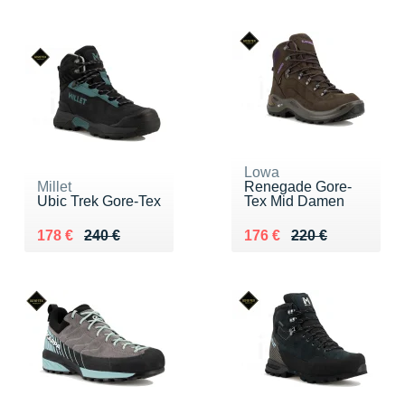
Lowa
Millet
Renegade Gore-
Ubic Trek Gore-Tex
Tex Mid Damen
Au lieu de 240 €
Vendu 178 €
Au lieu de 220 €
Vendu 176 €
178 €
240 €
176 €
220 €