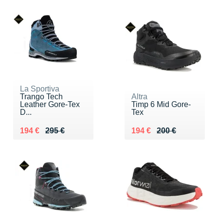
La Sportiva
Trango Tech
Altra
Leather Gore-Tex
Timp 6 Mid Gore-
D...
Tex
Au lieu de 295 €
Vendu 194 €
Au lieu de 200 €
Vendu 194 €
194 €
295 €
194 €
200 €