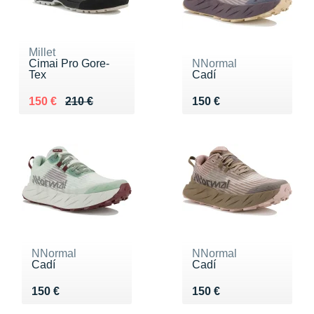
Millet
Cimai Pro Gore-
NNormal
Tex
Cadí
Au lieu de 210 €
Vendu 150 €
Vendu 150 €
150 €
210 €
150 €
NNormal
NNormal
Cadí
Cadí
Vendu 150 €
Vendu 150 €
150 €
150 €