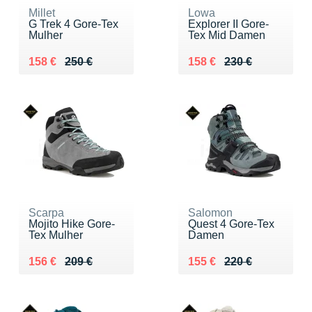
Millet
Lowa
G Trek 4 Gore-Tex
Explorer II Gore-
Mulher
Tex Mid Damen
Au lieu de 250 €
Vendu 158 €
Au lieu de 230 €
Vendu 158 €
158 €
250 €
158 €
230 €
Scarpa
Salomon
Mojito Hike Gore-
Quest 4 Gore-Tex
Tex Mulher
Damen
Au lieu de 209 €
Vendu 156 €
Au lieu de 220 €
Vendu 155 €
156 €
209 €
155 €
220 €