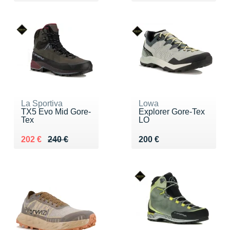
La Sportiva
Lowa
TX5 Evo Mid Gore-
Explorer Gore-Tex
Tex
LO
Au lieu de 240 €
Vendu 202 €
Vendu 200 €
202 €
240 €
200 €