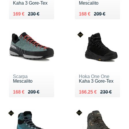
Kaha 3 Gore-Tex
Mescalito
Au lieu de 230 €
Vendu 169 €
Au lieu de 209 €
Vendu 168 €
169 €
230 €
168 €
209 €
Scarpa
Hoka One One
Mescalito
Kaha 3 Gore-Tex
Au lieu de 209 €
Vendu 168 €
Au lieu de 230 €
Vendu 166.25 €
168 €
209 €
166.25 €
230 €