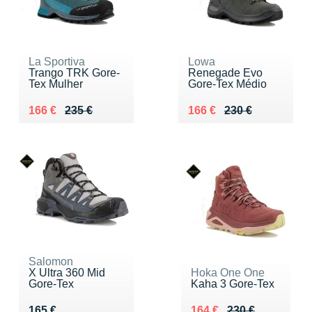
La Sportiva
Lowa
Trango TRK Gore-
Renegade Evo
Tex Mulher
Gore-Tex Médio
Au lieu de 235 €
Vendu 166 €
Au lieu de 230 €
Vendu 166 €
166 €
235 €
166 €
230 €
Salomon
X Ultra 360 Mid
Hoka One One
Gore-Tex
Kaha 3 Gore-Tex
Vendu 165 €
Au lieu de 230 €
Vendu 164 €
165 €
164 €
230 €