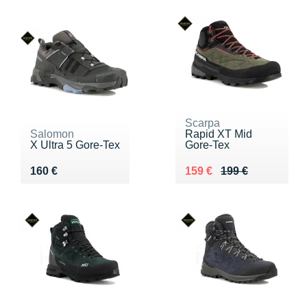
Scarpa
Salomon
Rapid XT Mid
X Ultra 5 Gore-Tex
Gore-Tex
Vendu 160 €
Au lieu de 199 €
Vendu 159 €
160 €
159 €
199 €