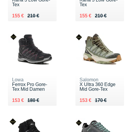
Tex
Tex
Au lieu de 210 €
Vendu 155 €
Au lieu de 210 €
Vendu 155 €
155 €
210 €
155 €
210 €
Lowa
Salomon
Ferrox Pro Gore-
X Ultra 360 Edge
Tex Mid Damen
Mid Gore-Tex
Au lieu de 180 €
Vendu 153 €
Au lieu de 170 €
Vendu 153 €
153 €
180 €
153 €
170 €