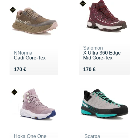
Salomon
NNormal
X Ultra 360 Edge
Cadí Gore-Tex
Mid Gore-Tex
Vendu 170 €
Vendu 170 €
170 €
170 €
Hoka One One
Scarpa