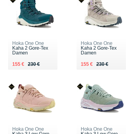
Hoka One One
Hoka One One
Kaha 2 Gore-Tex
Kaha 2 Gore-Tex
Damen
Damen
Au lieu de 230 €
Vendu 155 €
Au lieu de 230 €
Vendu 155 €
155 €
230 €
155 €
230 €
Hoka One One
Hoka One One
Kaha 3 Low Gore-
Kaha 3 Low Gore-