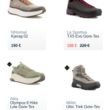
NNormal
La Sportiva
Kjerag 02
TX5 Evo Gore-Tex
Vendu 190 €
Au lieu de 220 €
Vendu 186 €
190 €
186 €
220 €
Altra
Olympus 6 Hike
Millet
Low Gore-Tex
Ubic Trek Gore-Tex