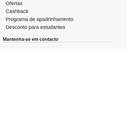
Ofertas
Cashback
Programa de apadrinhamento
Desconto para estudantes
Mantenha-se em contacto
Subscrição da newsletter:
i-Run.fr
i-Run.it
i-Run.ie
i-Run.es