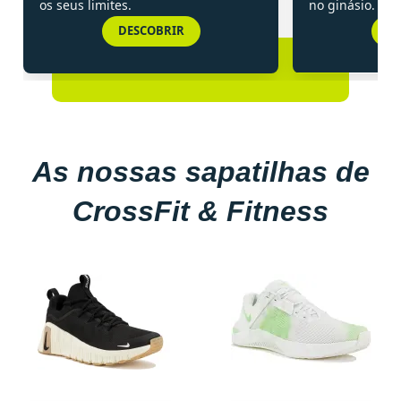
os seus limites.
no ginásio.
DESCOBRIR
D
As nossas sapatilhas de
CrossFit & Fitness