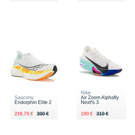
Nike
Saucony
Air Zoom Alphafly
Endorphin Elite 2
Next% 3
Au lieu de 300 €
Vendu 216.75 €
Au lieu de 310 €
Vendu 190 €
216.75 €
300 €
190 €
310 €