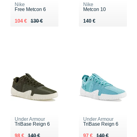
Nike
Nike
Free Metcon 6
Metcon 10
Au lieu de 130 €
Vendu 104 €
Vendu 140 €
104 €
130 €
140 €
Under Armour
Under Armour
TriBase Reign 6
TriBase Reign 6
Au lieu de 140 €
Vendu 98 €
Au lieu de 140 €
Vendu 97 €
98 €
140 €
97 €
140 €