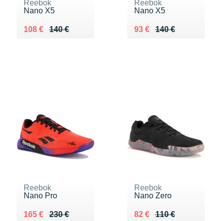
Reebok
Reebok
Nano X5
Nano X5
Au lieu de 140 €
Vendu 108 €
Au lieu de 140 €
Vendu 93 €
108 €
140 €
93 €
140 €
Reebok
Reebok
Nano Pro
Nano Zero
Au lieu de 230 €
Vendu 165 €
Au lieu de 110 €
Vendu 82 €
165 €
230 €
82 €
110 €