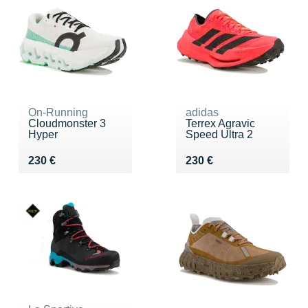
On-Running
adidas
Cloudmonster 3
Terrex Agravic
Hyper
Speed Ultra 2
Vendu 230 €
Vendu 230 €
230 €
230 €