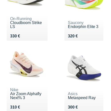
On-Running
Cloudboom Strike
Saucony
LS
Endorphin Elite 3
Vendu 330 €
Vendu 320 €
330 €
320 €
Nike
Air Zoom Alphafly
Asics
Next% 3
Metaspeed Ray
Vendu 310 €
Vendu 300 €
310 €
300 €