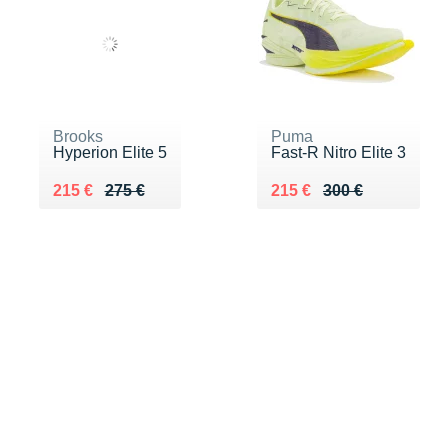
Brooks
Puma
Hyperion Elite 5
Fast-R Nitro Elite 3
Au lieu de 275 €
Vendu 215 €
Au lieu de 300 €
Vendu 215 €
215 €
275 €
215 €
300 €
FILTROS
adidas
adidas
adizero Prime X 3
adizero Prime X 3
Strung
Strung