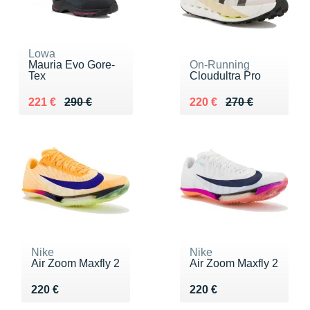
Lowa
Mauria Evo Gore-
On-Running
Tex
Cloudultra Pro
Au lieu de 290 €
Vendu 221 €
Au lieu de 270 €
Vendu 220 €
221 €
290 €
220 €
270 €
Nike
Nike
Air Zoom Maxfly 2
Air Zoom Maxfly 2
Vendu 220 €
Vendu 220 €
220 €
220 €