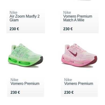
Nike
Nike
Air Zoom Maxfly 2
Vomero Premium
Glam
Match A Mile
Vendu 230 €
Vendu 230 €
230 €
230 €
Nike
Nike
Vomero Premium
Vomero Premium
Vendu 230 €
Vendu 230 €
230 €
230 €