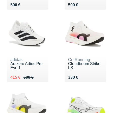
Vendu 500 €
Vendu 500 €
500 €
500 €
adidas
On-Running
Adizero Adios Pro
Cloudboom Strike
Evo 1
LS
Au lieu de 500 €
Vendu 415 €
Vendu 330 €
415 €
500 €
330 €