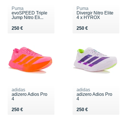
Puma
Puma
evoSPEED Triple
Divergir Nitro Elite
Jump Nitro Eli...
4 x HYROX
Vendu 250 €
Vendu 250 €
250 €
250 €
adidas
adidas
adizero Adios Pro
adizero Adios Pro
4
4
Vendu 250 €
Vendu 250 €
250 €
250 €