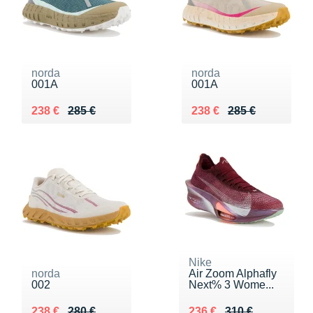
norda
norda
001A
001A
Au lieu de 285 €
Vendu 238 €
Au lieu de 285 €
Vendu 238 €
238 €
285 €
238 €
285 €
Nike
norda
Air Zoom Alphafly
002
Next% 3 Wome...
Au lieu de 280 €
Vendu 238 €
Au lieu de 310 €
Vendu 236 €
238 €
280 €
236 €
310 €