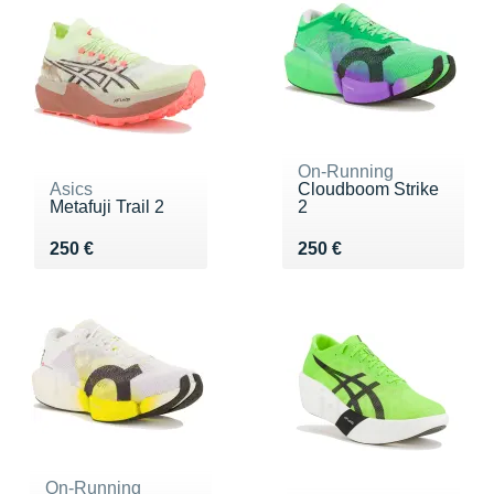
On-Running
Asics
Cloudboom Strike
Metafuji Trail 2
2
Vendu 250 €
Vendu 250 €
250 €
250 €
On-Running