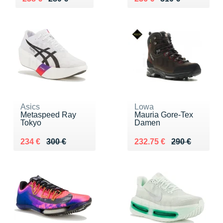
Asics
Lowa
Metaspeed Ray
Mauria Gore-Tex
Tokyo
Damen
Au lieu de 300 €
Vendu 234 €
Au lieu de 290 €
Vendu 232.75 €
234 €
300 €
232.75 €
290 €