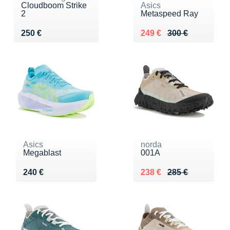
Cloudboom Strike
Asics
2
Metaspeed Ray
Vendu 250 €
Au lieu de 300 €
Vendu 249 €
250 €
249 €
300 €
Asics
norda
Megablast
001A
Vendu 240 €
Au lieu de 285 €
Vendu 238 €
240 €
238 €
285 €