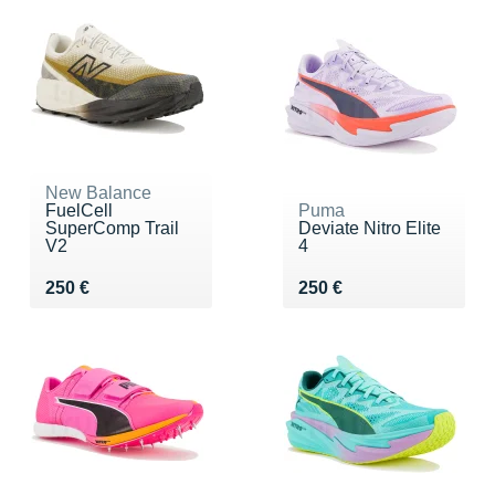
New Balance
FuelCell
Puma
SuperComp Trail
Deviate Nitro Elite
V2
4
Vendu 250 €
Vendu 250 €
250 €
250 €