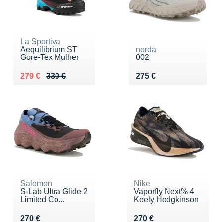
La Sportiva
Aequilibrium ST
norda
Gore-Tex Mulher
002
Au lieu de 330 €
Vendu 279 €
Vendu 275 €
279 €
330 €
275 €
Salomon
Nike
S-Lab Ultra Glide 2
Vaporfly Next% 4
Limited Co...
Keely Hodgkinson
Vendu 270 €
Vendu 270 €
270 €
270 €