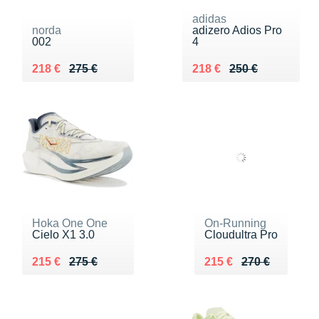
adidas
norda
adizero Adios Pro
002
4
Au lieu de 275 €
Vendu 218 €
Au lieu de 250 €
Vendu 218 €
218 €
275 €
218 €
250 €
Hoka One One
On-Running
Cielo X1 3.0
Cloudultra Pro
Au lieu de 275 €
Vendu 215 €
Au lieu de 270 €
Vendu 215 €
215 €
275 €
215 €
270 €