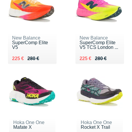
New Balance
New Balance
SuperComp Elite
SuperComp Elite
V5
V5 TCS London ...
Au lieu de 280 €
Vendu 225 €
Au lieu de 280 €
Vendu 225 €
225 €
280 €
225 €
280 €
Hoka One One
Hoka One One
Mafate X
Rocket X Trail