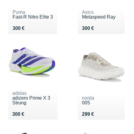
Puma
Asics
Fast-R Nitro Elite 3
Metaspeed Ray
Vendu 300 €
Vendu 300 €
300 €
300 €
adidas
adizero Prime X 3
norda
Strung
005
Vendu 300 €
Vendu 299 €
300 €
299 €