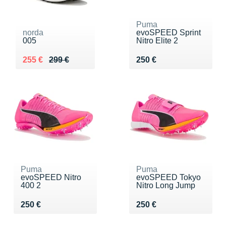
Puma
norda
evoSPEED Sprint
005
Nitro Elite 2
Au lieu de 299 €
Vendu 255 €
Vendu 250 €
255 €
299 €
250 €
Puma
Puma
evoSPEED Nitro
evoSPEED Tokyo
400 2
Nitro Long Jump
Vendu 250 €
Vendu 250 €
250 €
250 €