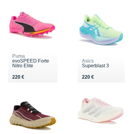
Puma
evoSPEED Forte
Asics
Nitro Elite
Superblast 3
Vendu 220 €
Vendu 220 €
220 €
220 €