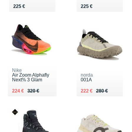
Vendu 225 €
Vendu 225 €
225 €
225 €
Nike
Air Zoom Alphafly
norda
Next% 3 Glam
001A
Au lieu de 320 €
Vendu 224 €
Au lieu de 280 €
Vendu 222 €
224 €
320 €
222 €
280 €