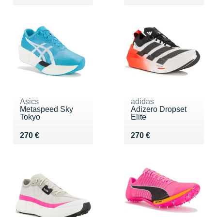
Asics
adidas
Metaspeed Sky
Adizero Dropset
Tokyo
Elite
Vendu 270 €
Vendu 270 €
270 €
270 €