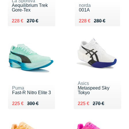
La Sportiva
Aequilibrium Trek
norda
Gore-Tex
001A
Au lieu de 270 €
Vendu 228 €
Au lieu de 280 €
Vendu 228 €
228 €
270 €
228 €
280 €
Asics
Puma
Metaspeed Sky
Fast-R Nitro Elite 3
Tokyo
Au lieu de 300 €
Vendu 225 €
Au lieu de 270 €
Vendu 225 €
225 €
300 €
225 €
270 €