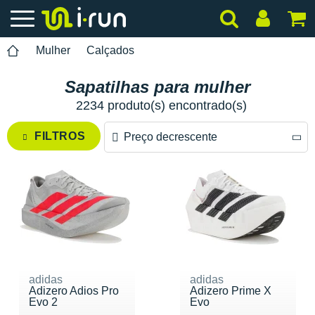
Mulher
Calçados
Sapatilhas para mulher
2234 produto(s) encontrado(s)
FILTROS
Preço decrescente
Preço decrescente
Preço crescente
adidas
adidas
Adizero Adios Pro
Adizero Prime X
Evo 2
Evo