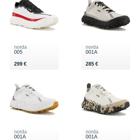
norda
norda
005
001A
Vendu 299 €
Vendu 285 €
299 €
285 €
norda
norda
001A
001A