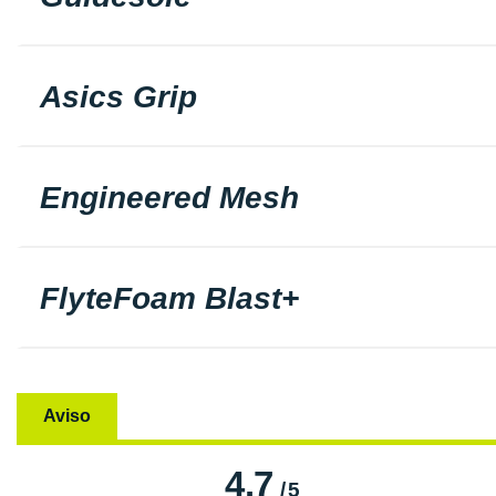
Asics Grip
Engineered Mesh
FlyteFoam Blast+
Aviso
4.7
/
5