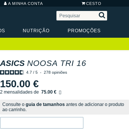
A MINHA CONTA
CESTO
OS
NUTRIÇÃO
PROMOÇÕES
ASICS
NOOSA TRI 16
4.7
/
5
-
278
opiniões
150.00 €
2 mensalidades de
75.00 €
sem custos
Consulte o
guia de tamanhos
antes de adicionar o produto
ao carrinho.