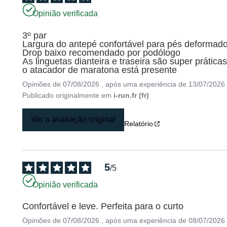
Opinião verificada
3º par 

Largura do antepé confortável para pés deformados 
Drop baixo recomendado por podólogo 

As linguetas dianteira e traseira são super práticas
o atacador de maratona está presente
Opiniões de
07/08/2026
, após uma experiência de
13/07/2026
Publicado originalmente em
i-run.fr (fr)
Ver a avaliação original
Relatório
5
/
5
Opinião verificada
Confortável e leve. Perfeita para o curto
Opiniões de
07/08/2026
, após uma experiência de
08/07/2026