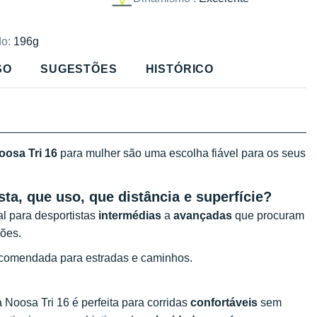
o:
196g
SO
SUGESTÕES
HISTÓRICO
oosa Tri 16
para mulher são uma escolha fiável para os seus
sta, que uso, que distância e superfície?
al para desportistas
intermédias
a
avançadas
que procuram
ções.
recomendada para estradas e caminhos.
 Noosa Tri 16 é perfeita para corridas
confortáveis
sem