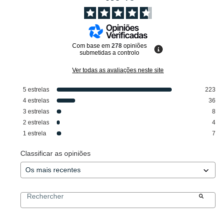
Com base em
278
opiniões
submetidas a controlo
Ver todas as avaliações neste site
5
estrelas
223
4
estrelas
36
3
estrelas
8
2
estrelas
4
1
estrela
7
Classificar as opiniões