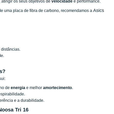
 atingir os seus objetivos de
velocidade
e performance.
Asics
o de uma placa de fibra de carbono, recomendamos a
distâncias.
de.
es?
sui:
rno de
energia
e melhor
amortecimento
.
spirabilidade.
rência e a durabilidade.
Noosa Tri 16