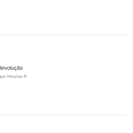
 devolução
por
Houcine R.