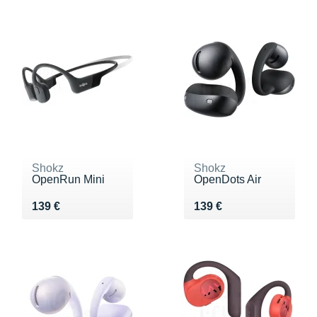
Shokz
Shokz
OpenRun Mini
OpenDots Air
Vendu 139 €
Vendu 139 €
139 €
139 €