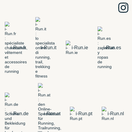
i-Run.fr
i-Run.it
i-Run.ie
i-Run.es
i-Run.de
i-Run.at
i-Run.pt
i-Run.nl