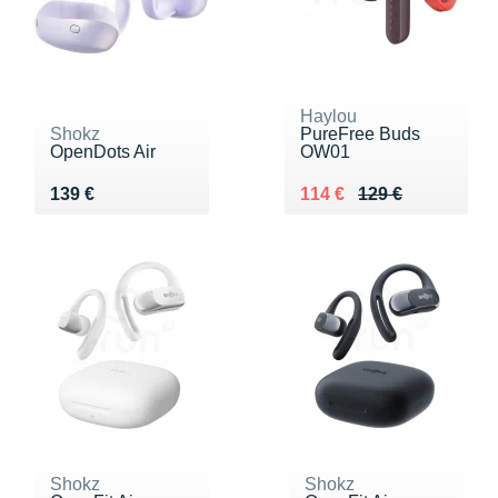
Haylou
Shokz
PureFree Buds
OpenDots Air
OW01
Vendu 139 €
Au lieu de 129 €
Vendu 114 €
139 €
114 €
129 €
Shokz
Shokz