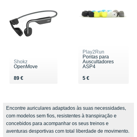
Play2Run
Pontas para
Shokz
Auscultadores
OpenMove
ASP4
Vendu 89 €
Vendu 5 €
89 €
5 €
Encontre auriculares adaptados às suas necessidades,
com modelos sem fios, resistentes à transpiração e
concebidos para acompanhar os seus treinos e
aventuras desportivas com total liberdade de movimento.