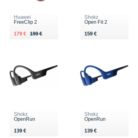
Huawei
Shokz
FreeClip 2
Open Fit 2
Au lieu de 199 €
Vendu 179 €
Vendu 159 €
179 €
199 €
159 €
Shokz
Shokz
OpenRun
OpenRun
Vendu 139 €
Vendu 139 €
139 €
139 €