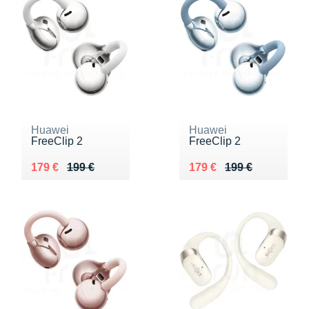
Huawei
Huawei
FreeClip 2
FreeClip 2
Au lieu de 199 €
Vendu 179 €
Au lieu de 199 €
Vendu 179 €
179 €
199 €
179 €
199 €