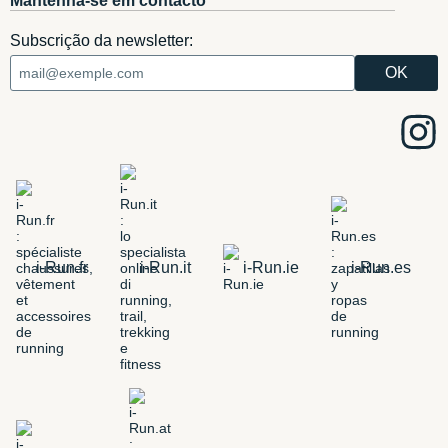
Mantenha-se em contacto
Subscrição da newsletter:
i-Run.fr
i-Run.it
i-Run.ie
i-Run.es