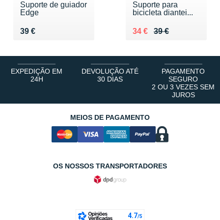
Suporte de guiador
Suporte para
Edge
bicicleta diantei...
Vendu 39 €
Au lieu de 39 €
Vendu 34 €
39 €
34 €
39 €
EXPEDIÇÃO EM
DEVOLUÇÃO ATÉ
PAGAMENTO
24H
30 DIAS
SEGURO
2 OU 3 VEZES SEM
JUROS
MEIOS DE PAGAMENTO
OS NOSSOS TRANSPORTADORES