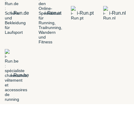
i-Run.de
i-Run.at
i-Run.pt
i-Run.nl
i-Run.be