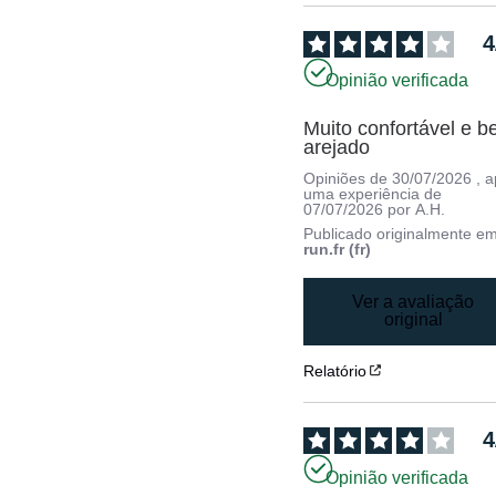
4
Opinião verificada
Muito confortável e b
arejado
Opiniões de
30/07/2026
, 
uma experiência de
07/07/2026
por
A.H.
Publicado originalmente e
run.fr (fr)
Ver a avaliação
original
Relatório
4
Opinião verificada