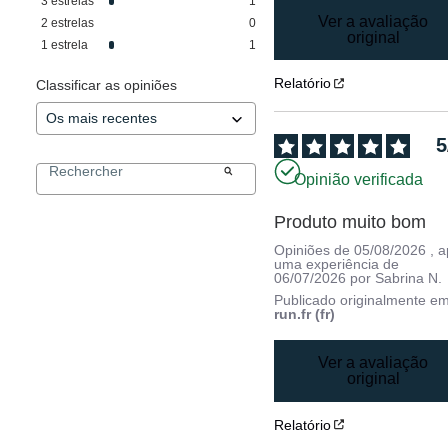
3
estrelas
1
Ver a avaliação
2
estrelas
0
original
1
estrela
1
Relatório
Classificar as opiniões
5
Opinião verificada
Produto muito bom
Opiniões de
05/08/2026
, 
uma experiência de
06/07/2026
por
Sabrina N.
Publicado originalmente e
run.fr (fr)
Ver a avaliação
original
Relatório