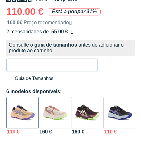
110.00 €
Está a poupar 31%
Preço de venda recomendado pela marca
160.0€
Preço recomendado
2 mensalidades de
55.00 €
sem custos
Consulte o
guia de tamanhos
antes de adicionar o
produto ao carrinho.
Guia de Tamanhos
6 modelos disponíveis:
110 €
160 €
160 €
110 €
1