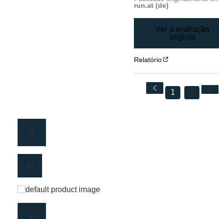
run.at (de)
Ver a avaliação
original
Relatório
1
7