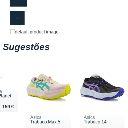
Sugestões
a
Planet
u de 159 €
 119 €
159 €
Asics
Asics
Trabuco Max 5
Trabuco 14