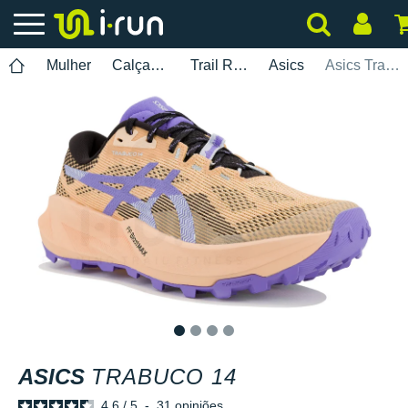
Mulher
Calçados
Trail Running
Asics
Asics Trabuco 14
1
2
3
4
ASICS
TRABUCO 14
4.6
/
5
-
31
opiniões