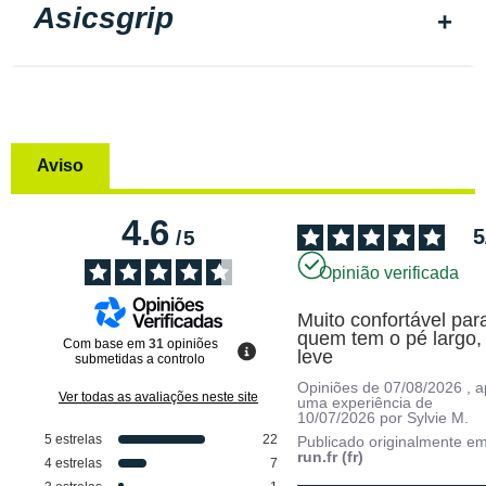
Asicsgrip
Aviso
4.6
5
/
5
Opinião verificada
Muito confortável para
quem tem o pé largo, 
Com base em
31
opiniões
leve
submetidas a controlo
Opiniões de
07/08/2026
, 
Ver todas as avaliações neste site
uma experiência de
10/07/2026
por
Sylvie M.
5
estrelas
22
Publicado originalmente e
run.fr (fr)
4
estrelas
7