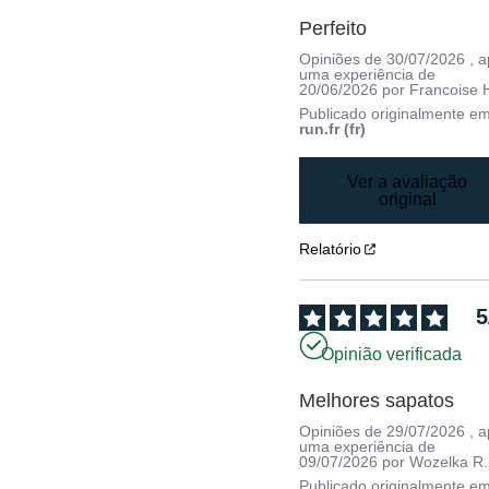
Perfeito
Opiniões de
30/07/2026
, 
uma experiência de
20/06/2026
por
Francoise 
Publicado originalmente e
run.fr (fr)
Ver a avaliação
original
Relatório
5
Opinião verificada
Melhores sapatos
Opiniões de
29/07/2026
, 
uma experiência de
09/07/2026
por
Wozelka R.
Publicado originalmente e