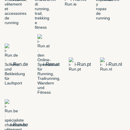
i-Run.de
i-Run.at
i-Run.pt
i-Run.nl
i-Run.be