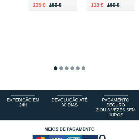
Au lieu de 180 €
Vendu 135 €
Au lieu de 160 €
Vendu 110 €
135 €
180 €
110 €
160 €
1
2
3
4
5
6
EXPEDIÇÃO EM
DEVOLUÇÃO ATÉ
PAGAMENTO
24H
30 DIAS
SEGURO
2 OU 3 VEZES SEM
JUROS
MEIOS DE PAGAMENTO