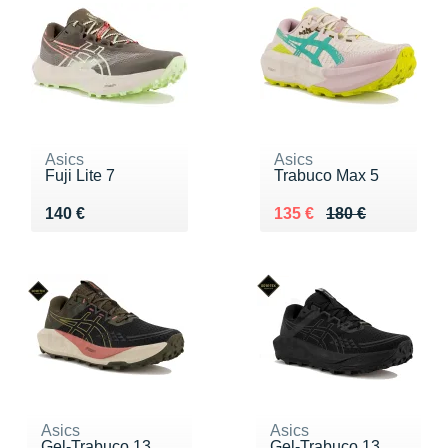
Asics
Asics
Fuji Lite 7
Trabuco Max 5
Vendu 140 €
Au lieu de 180 €
Vendu 135 €
140 €
135 €
180 €
Asics
Asics
Gel-Trabuco 13
Gel-Trabuco 13