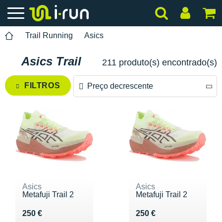
Trail Running
Asics
Asics Trail
211 produto(s) encontrado(s)
FILTROS
Preço decrescente
Preço decrescente
Preço crescente
Asics
Asics
Metafuji Trail 2
Metafuji Trail 2
Vendu 250 €
Vendu 250 €
250 €
250 €