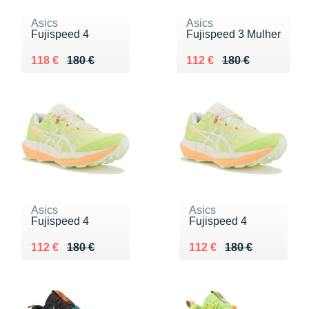
Asics
Asics
Fujispeed 4
Fujispeed 3 Mulher
Au lieu de 180 €
Vendu 118 €
Au lieu de 180 €
Vendu 112 €
118 €
180 €
112 €
180 €
Asics
Asics
Fujispeed 4
Fujispeed 4
Au lieu de 180 €
Vendu 112 €
Au lieu de 180 €
Vendu 112 €
112 €
180 €
112 €
180 €