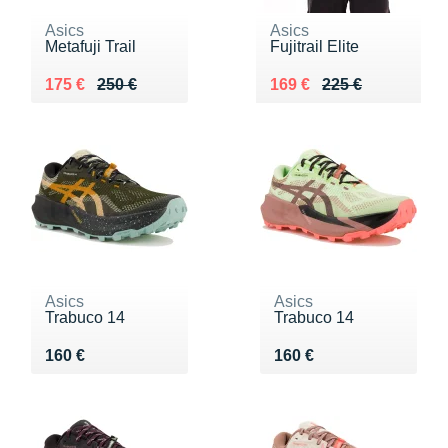
Asics
Asics
Metafuji Trail
Fujitrail Elite
Au lieu de 250 €
Vendu 175 €
Au lieu de 225 €
Vendu 169 €
175 €
250 €
169 €
225 €
Asics
Asics
Trabuco 14
Trabuco 14
Vendu 160 €
Vendu 160 €
160 €
160 €