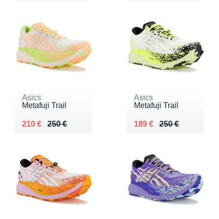
Asics
Asics
Metafuji Trail
Metafuji Trail
Au lieu de 250 €
Vendu 210 €
Au lieu de 250 €
Vendu 189 €
210 €
250 €
189 €
250 €