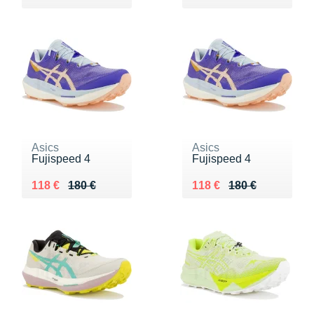
Asics
Asics
Fujispeed 4
Fujispeed 4
Au lieu de 180 €
Vendu 118 €
Au lieu de 180 €
Vendu 118 €
118 €
180 €
118 €
180 €