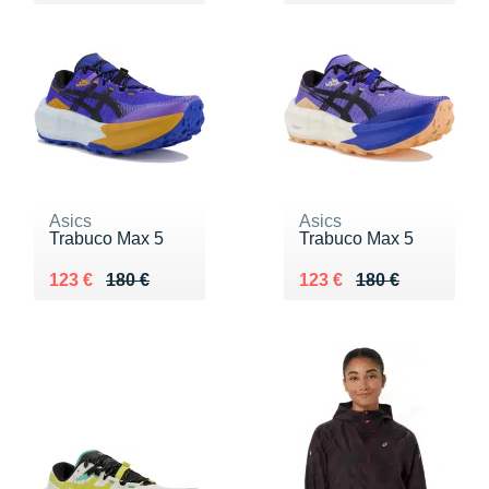
Asics
Asics
Trabuco Max 5
Trabuco Max 5
Au lieu de 180 €
Vendu 123 €
Au lieu de 180 €
Vendu 123 €
123 €
180 €
123 €
180 €