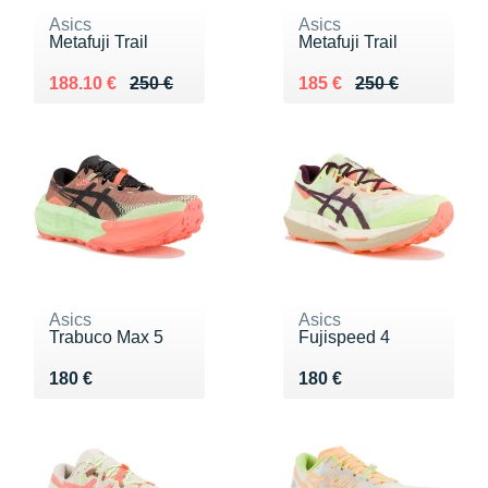
Asics
Asics
Metafuji Trail
Metafuji Trail
Au lieu de 250 €
Vendu 188.10 €
Au lieu de 250 €
Vendu 185 €
188.10 €
250 €
185 €
250 €
Asics
Asics
Trabuco Max 5
Fujispeed 4
Vendu 180 €
Vendu 180 €
180 €
180 €