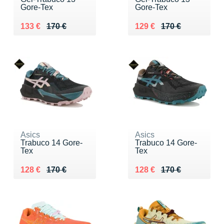
Gore-Tex
Gore-Tex
Au lieu de 170 €
Vendu 133 €
Au lieu de 170 €
Vendu 129 €
133 €
170 €
129 €
170 €
Asics
Asics
Trabuco 14 Gore-
Trabuco 14 Gore-
Tex
Tex
Au lieu de 170 €
Vendu 128 €
Au lieu de 170 €
Vendu 128 €
128 €
170 €
128 €
170 €