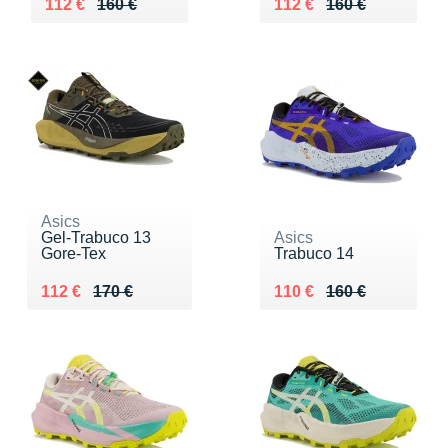
Au lieu de 160 €
Vendu 112 €
Au lieu de 160 €
Vendu 112 €
112 €
160 €
112 €
160 €
Asics
Gel-Trabuco 13
Asics
Gore-Tex
Trabuco 14
Au lieu de 170 €
Vendu 112 €
Au lieu de 160 €
Vendu 110 €
112 €
170 €
110 €
160 €