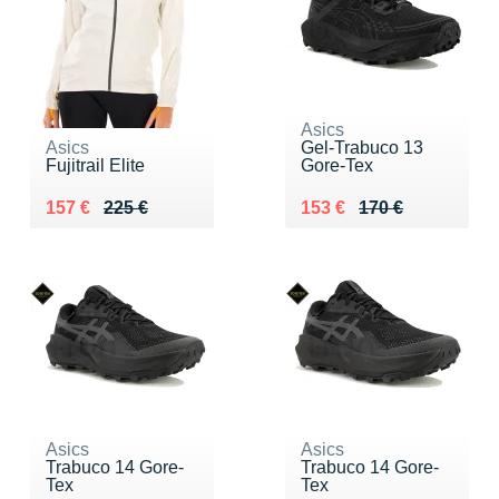
Asics
Asics
Gel-Trabuco 13
Fujitrail Elite
Gore-Tex
Au lieu de 225 €
Vendu 157 €
Au lieu de 170 €
Vendu 153 €
157 €
225 €
153 €
170 €
Asics
Asics
Trabuco 14 Gore-
Trabuco 14 Gore-
Tex
Tex