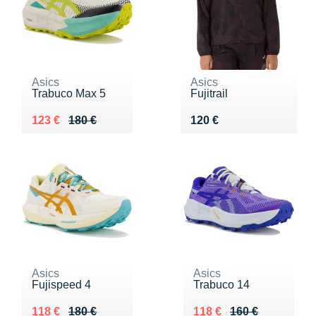
Asics
Asics
Trabuco Max 5
Fujitrail
Au lieu de 180 €
Vendu 123 €
Vendu 120 €
123 €
180 €
120 €
Asics
Asics
Fujispeed 4
Trabuco 14
Au lieu de 180 €
Vendu 118 €
Au lieu de 160 €
Vendu 118 €
118 €
180 €
118 €
160 €