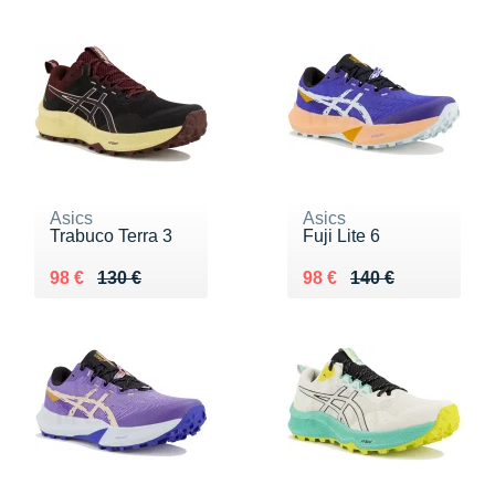
Asics
Asics
Trabuco Terra 3
Fuji Lite 6
Au lieu de 130 €
Vendu 98 €
Au lieu de 140 €
Vendu 98 €
98 €
130 €
98 €
140 €