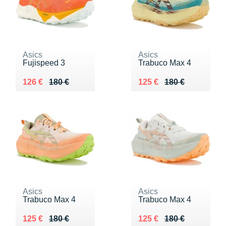
Asics
Asics
Fujispeed 3
Trabuco Max 4
Au lieu de 180 €
Vendu 126 €
Au lieu de 180 €
Vendu 125 €
126 €
180 €
125 €
180 €
Asics
Asics
Trabuco Max 4
Trabuco Max 4
Au lieu de 180 €
Vendu 125 €
Au lieu de 180 €
Vendu 125 €
125 €
180 €
125 €
180 €