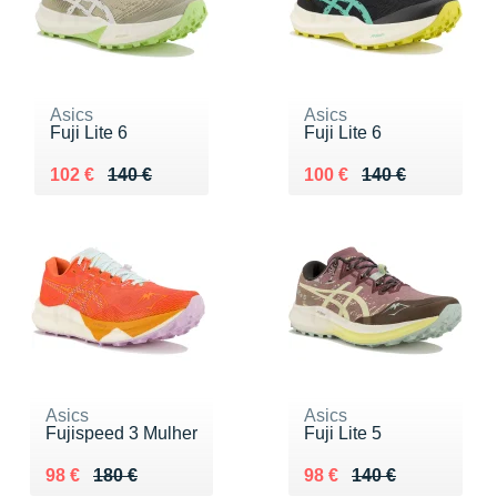
Asics
Asics
Fuji Lite 6
Fuji Lite 6
Au lieu de 140 €
Vendu 102 €
Au lieu de 140 €
Vendu 100 €
102 €
140 €
100 €
140 €
Asics
Asics
Fujispeed 3 Mulher
Fuji Lite 5
Au lieu de 180 €
Vendu 98 €
Au lieu de 140 €
Vendu 98 €
98 €
180 €
98 €
140 €