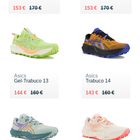
Au lieu de 170 €
Vendu 153 €
Au lieu de 170 €
Vendu 153 €
153 €
170 €
153 €
170 €
Asics
Asics
Gel-Trabuco 13
Trabuco 14
Au lieu de 160 €
Vendu 144 €
Au lieu de 160 €
Vendu 143 €
144 €
160 €
143 €
160 €