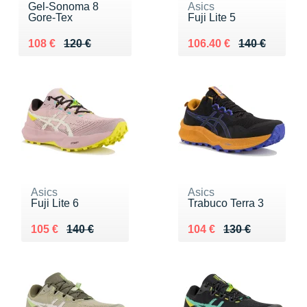
Gel-Sonoma 8
Asics
Gore-Tex
Fuji Lite 5
Au lieu de 120 €
Vendu 108 €
Au lieu de 140 €
Vendu 106.40 €
108 €
120 €
106.40 €
140 €
Asics
Asics
Fuji Lite 6
Trabuco Terra 3
Au lieu de 140 €
Vendu 105 €
Au lieu de 130 €
Vendu 104 €
105 €
140 €
104 €
130 €