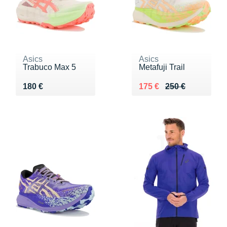
Asics
Asics
Trabuco Max 5
Metafuji Trail
Vendu 180 €
Au lieu de 250 €
Vendu 175 €
180 €
175 €
250 €