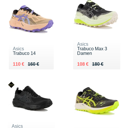
Asics
Asics
Trabuco Max 3
Trabuco 14
Damen
Au lieu de 160 €
Vendu 110 €
Au lieu de 180 €
Vendu 108 €
110 €
160 €
108 €
180 €
Asics