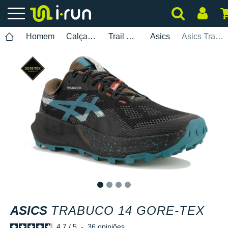
Homem
Calçados
Trail Running
Asics
Asics Trabuco 14 Gore-Tex
1
2
3
4
ASICS
TRABUCO 14 GORE-TEX
4.7
/
5
-
36
opiniões