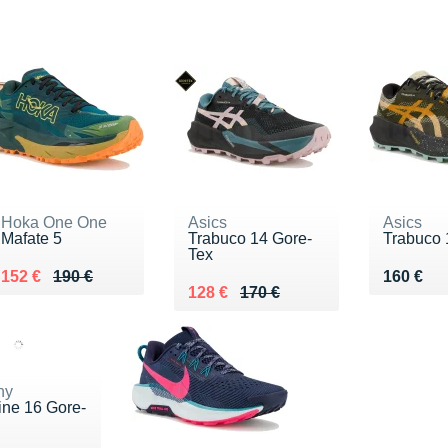
Hoka One One
Asics
Asics
Mafate 5
Trabuco 14 Gore-
Trabuco 
Tex
Au lieu de 190 €
Vendu 152 €
Vendu 1
152 €
190 €
160 €
Au lieu de 170 €
Vendu 128 €
128 €
170 €
ny
ine 16 Gore-