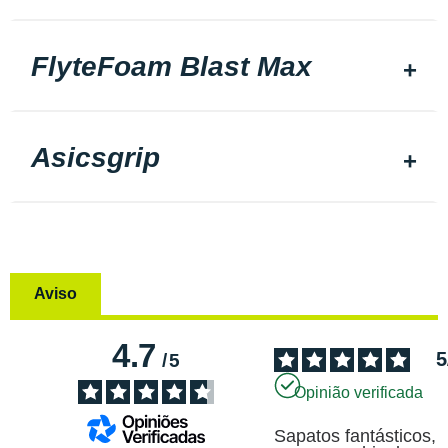
FlyteFoam Blast Max
Asicsgrip
Aviso
4.7
5
/
5
Opinião verificada
Sapatos fantásticos, 