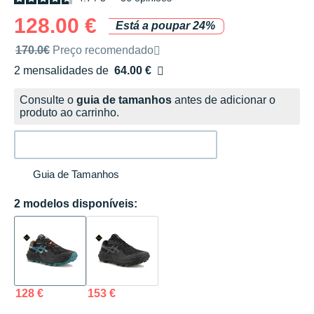
128.00 €
Está a poupar 24%
Preço de venda recomendado pela marca
170.0€
Preço recomendado
2 mensalidades de
64.00 €
sem custos
Consulte o
guia de tamanhos
antes de adicionar o
produto ao carrinho.
Guia de Tamanhos
2 modelos disponíveis:
128 €
153 €