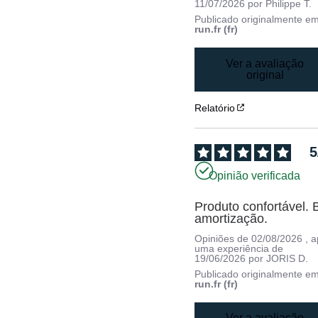
11/07/2026
por
Philippe T.
Publicado originalmente e
run.fr (fr)
Ver a avaliação
original
Relatório
5
Opinião verificada
Produto confortável. 
amortização.
Opiniões de
02/08/2026
, 
uma experiência de
19/06/2026
por
JORIS D.
Publicado originalmente e
run.fr (fr)
Ver a avaliação