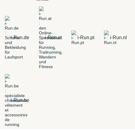
i-Run.de
i-Run.at
i-Run.pt
i-Run.nl
i-Run.be