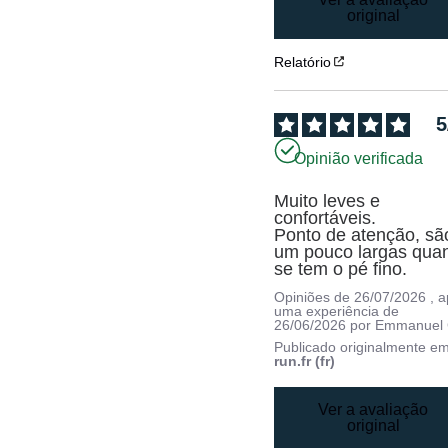
original
Relatório
5
Opinião verificada
Muito leves e 
confortáveis.

Ponto de atenção, são
um pouco largas quan
se tem o pé fino.
Opiniões de
26/07/2026
, 
uma experiência de
26/06/2026
por
Emmanuel 
Publicado originalmente e
run.fr (fr)
Ver a avaliação
original