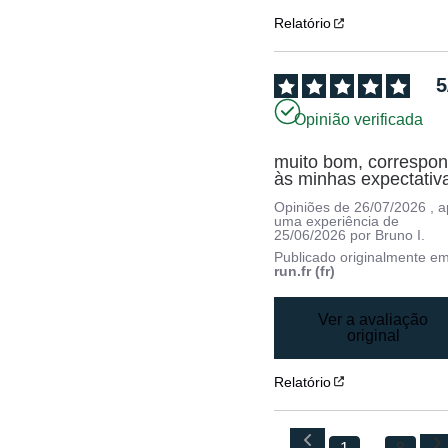
Relatório
5
Opinião verificada
muito bom, correspon
às minhas expectativ
Opiniões de
26/07/2026
, 
uma experiência de
25/06/2026
por
Bruno I.
Publicado originalmente e
run.fr (fr)
Ver a avaliação
original
Relatório