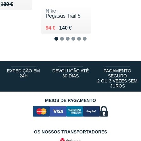
u de 180 €
133 €
180 €
Nike
Pegasus Trail 5
Au lieu de 140 €
Vendu 94 €
94 €
140 €
1
2
3
4
5
6
EXPEDIÇÃO EM
DEVOLUÇÃO ATÉ
PAGAMENTO
24H
30 DIAS
SEGURO
2 OU 3 VEZES SEM
JUROS
MEIOS DE PAGAMENTO
OS NOSSOS TRANSPORTADORES