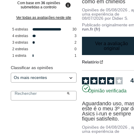
como em chinelos
Com base em
36
opiniões
submetidas a controlo
Opiniões de
05/08/2026
, 
uma experiência de
Ver todas as avaliações neste site
08/07/2026
por
Didier S.
Publicado originalmente e
run.fr (fr)
5
estrelas
30
4
estrelas
3
3
estrelas
2
Ver a avaliação
original
2
estrelas
0
1
estrela
1
Relatório
Classificar as opiniões
4
Opinião verificada
Aguardando uso, mas
este é o meu 3º par d
Asics i-run e sempre 
fiquei satisfeito.
Opiniões de
04/08/2026
, 
uma experiência de