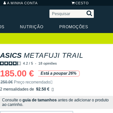
A MINHA CONTA
CESTO
OS
NUTRIÇÃO
PROMOÇÕES
ASICS
METAFUJI TRAIL
4.2
/
5
-
18
opiniões
185.00 €
Está a poupar 26%
Preço de venda recomendado pela marca
250.0€
Preço recomendado
2 mensalidades de
92.50 €
sem custos
Consulte o
guia de tamanhos
antes de adicionar o produto
ao carrinho.