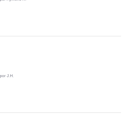
por
J.H.