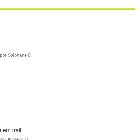
por
Stéphane D.
 em trail
por
Aymeric H.