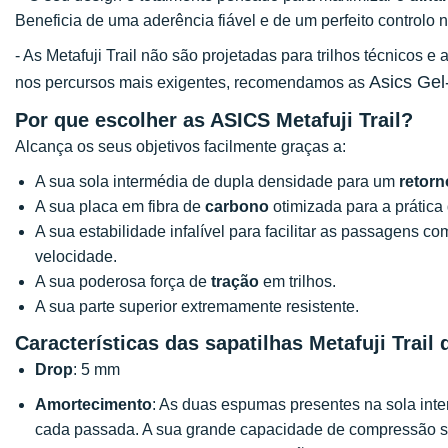
Beneficia de uma aderência fiável e de um perfeito controlo n
- As Metafuji Trail não são projetadas para trilhos técnico
Asics Gel
nos percursos mais exigentes, recomendamos as
Por que escolher as ASICS Metafuji Trail?
Alcança os seus objetivos facilmente graças a:
A sua sola intermédia de dupla densidade para um
retorn
A sua placa em fibra de
carbono
otimizada para a prática d
A sua estabilidade infalível para facilitar as passagens c
velocidade.
A sua poderosa força de
tração
em trilhos.
A sua parte superior extremamente resistente.
Características das sapatilhas Metafuji Trail 
Drop
: 5 mm
Amortecimento
: As duas espumas presentes na sola int
cada passada. A sua grande capacidade de compressão so