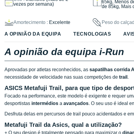
65kg, Menos d
vezes por semana)
de 85kg, Mais 
Amortecimento :
Excelente
Peso do calçad
A OPINIÃO DA EQUIPA
TECNOLOGIAS
AVI
A opinião da equipa i-Run
Aprovadas por atletas reconhecidos, as
sapatilhas corrida A
necessidade de velocidade nas suas competições de
trail
.
ASICS Metafuji Trail, para que tipo de despor
Focado na performance, este modelo é exigente e requer uma
desportistas
intermédios
a
avançados
. O seu uso é ideal 
Desfruta delas em percursos de trail pouco acidentados e e
Metafuji Trail da Asics, qual a utilização?
+ O seu design é totalmente pensado para maximizar o
dina