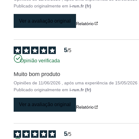
Publicado originalmente em
i-run.fr (fr)
Ver a avaliação original
Relatório
5
/
5
Opinião verificada
Muito bom produto
Opiniões de
11/06/2026
, após uma experiência de
15/05/2026
Publicado originalmente em
i-run.fr (fr)
Ver a avaliação original
Relatório
5
/
5