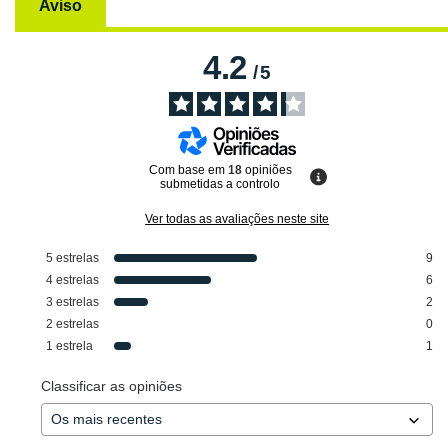
Aviso
4.2
/
5
Com base em
18
opiniões
submetidas a controlo
Ver todas as avaliações neste site
5
estrelas
9
4
estrelas
6
3
estrelas
2
2
estrelas
0
1
estrela
1
Classificar as opiniões