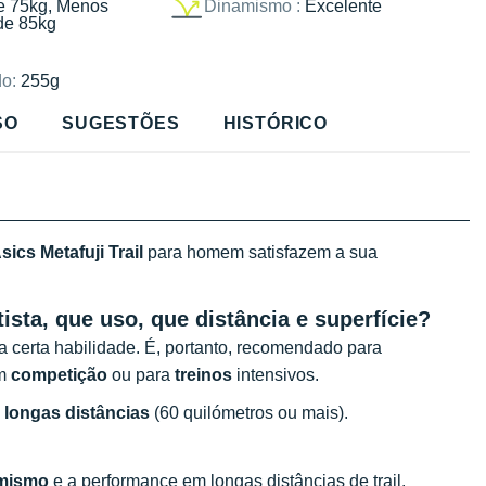
e 75kg, Menos
Dinamismo :
Excelente
de 85kg
o:
255g
SO
SUGESTÕES
HISTÓRICO
sics Metafuji Trail
para homem satisfazem a sua
tista, que uso, que distância e superfície?
 certa habilidade. É, portanto, recomendado para
em
competição
ou para
treinos
intensivos.
m
longas distâncias
(60 quilómetros ou mais).
mismo
e a performance em longas distâncias de trail.