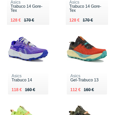
Asics
Asics
Trabuco 14 Gore-
Trabuco 14 Gore-
Tex
Tex
Au lieu de 170 €
Vendu 128 €
Au lieu de 170 €
Vendu 128 €
128 €
170 €
128 €
170 €
Asics
Asics
Trabuco 14
Gel-Trabuco 13
Au lieu de 160 €
Vendu 118 €
Au lieu de 160 €
Vendu 112 €
118 €
160 €
112 €
160 €