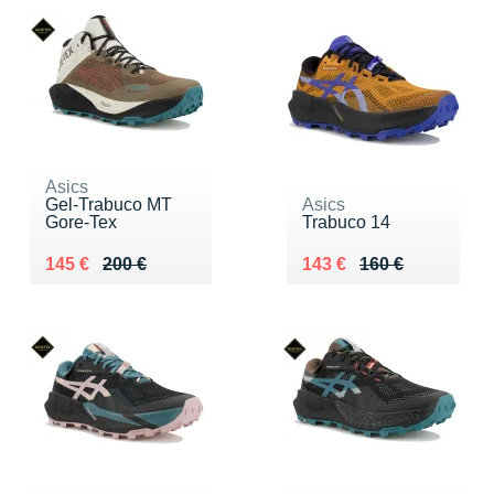
Asics
Gel-Trabuco MT
Asics
Gore-Tex
Trabuco 14
Au lieu de 200 €
Vendu 145 €
Au lieu de 160 €
Vendu 143 €
145 €
200 €
143 €
160 €