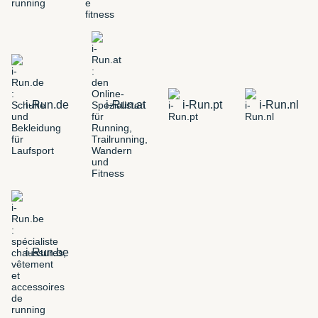
i-Run.de
i-Run.at
i-Run.pt
i-Run.nl
i-Run.be