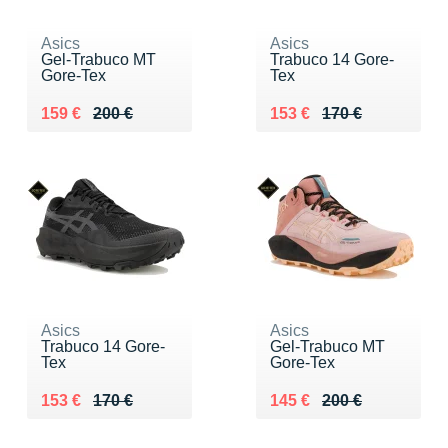
Asics
Asics
Gel-Trabuco MT
Trabuco 14 Gore-
Gore-Tex
Tex
Au lieu de 200 €
Vendu 159 €
Au lieu de 170 €
Vendu 153 €
159 €
200 €
153 €
170 €
Asics
Asics
Trabuco 14 Gore-
Gel-Trabuco MT
Tex
Gore-Tex
Au lieu de 170 €
Vendu 153 €
Au lieu de 200 €
Vendu 145 €
153 €
170 €
145 €
200 €