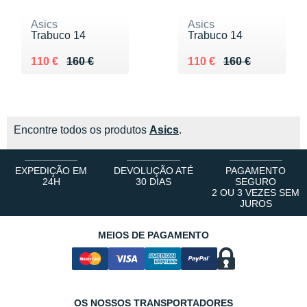
Asics
Asics
Trabuco 14
Trabuco 14
Au lieu de 160 €
Vendu 110 €
Au lieu de 160 €
Vendu 110 €
110 €
160 €
110 €
160 €
Encontre todos os produtos
Asics
.
EXPEDIÇÃO EM
DEVOLUÇÃO ATÉ
PAGAMENTO
24H
30 DIAS
SEGURO
2 OU 3 VEZES SEM
JUROS
MEIOS DE PAGAMENTO
OS NOSSOS TRANSPORTADORES