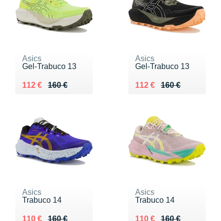
Asics
Asics
Gel-Trabuco 13
Gel-Trabuco 13
Au lieu de 160 €
Vendu 112 €
Au lieu de 160 €
Vendu 112 €
112 €
160 €
112 €
160 €
Asics
Asics
Trabuco 14
Trabuco 14
Au lieu de 160 €
Vendu 110 €
Au lieu de 160 €
Vendu 110 €
110 €
160 €
110 €
160 €