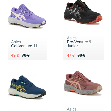
Asics
Asics
Pre-Venture 9
Gel-Venture 11
Júnior
Au lieu de 70 €
Vendu 49 €
Au lieu de 70 €
Vendu 47 €
49 €
70 €
47 €
70 €
Asics