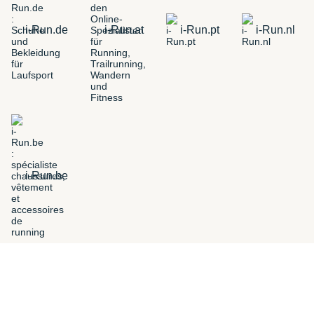
i-Run.de
i-Run.at
i-Run.pt
i-Run.nl
i-Run.be