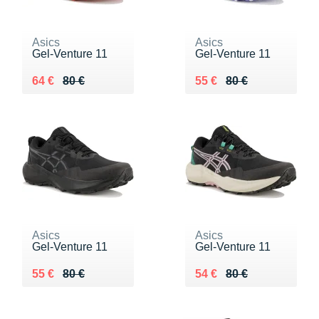
Asics
Asics
Gel-Venture 11
Gel-Venture 11
Au lieu de 80 €
Vendu 64 €
Au lieu de 80 €
Vendu 55 €
64 €
80 €
55 €
80 €
Asics
Asics
Gel-Venture 11
Gel-Venture 11
Au lieu de 80 €
Vendu 55 €
Au lieu de 80 €
Vendu 54 €
55 €
80 €
54 €
80 €