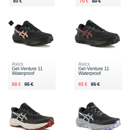
Vendu 80 €
Au lieu de 80 €
Vendu 70 €
80 €
70 €
80 €
Asics
Asics
Gel-Venture 11
Gel-Venture 11
Waterproof
Waterproof
Au lieu de 95 €
Vendu 68 €
Au lieu de 95 €
Vendu 65 €
68 €
95 €
65 €
95 €