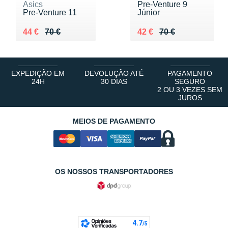
Asics
Pre-Venture 9
Pre-Venture 11
Júnior
Au lieu de 70 €
Vendu 44 €
Au lieu de 70 €
Vendu 42 €
44 €
70 €
42 €
70 €
EXPEDIÇÃO EM
DEVOLUÇÃO ATÉ
PAGAMENTO
24H
30 DIAS
SEGURO
2 OU 3 VEZES SEM
JUROS
MEIOS DE PAGAMENTO
OS NOSSOS TRANSPORTADORES