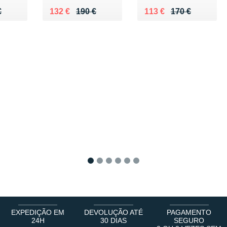
40 €
€
Au lieu de 190 €
Vendu 132 €
Au lieu de 170 €
Vendu 113 €
€
132 €
190 €
113 €
170 €
1
2
3
4
5
6
EXPEDIÇÃO EM
DEVOLUÇÃO ATÉ
PAGAMENTO
24H
30 DIAS
SEGURO