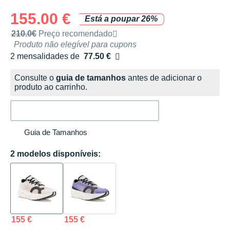
155.00 €
Está a poupar 26%
Preço de venda recomendado pela marca
210.0€
Preço recomendado
Produto não elegível para cupons
2 mensalidades de
77.50 €
sem custos
Consulte o
guia de tamanhos
antes de adicionar o
produto ao carrinho.
Guia de Tamanhos
2 modelos disponíveis:
155 €
155 €