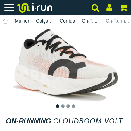
Mulher
Calçados
Corrida
On-Running
On-Running Cloudboom Volt
1
2
3
4
ON-RUNNING
CLOUDBOOM VOLT