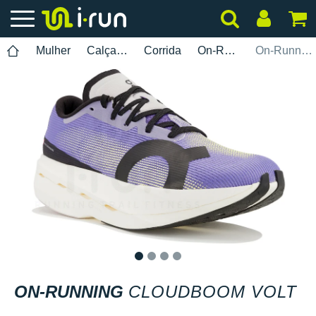
Mulher
Calçados
Corrida
On-Running
On-Running Cloudboom Volt
1
2
3
4
ON-RUNNING
CLOUDBOOM VOLT