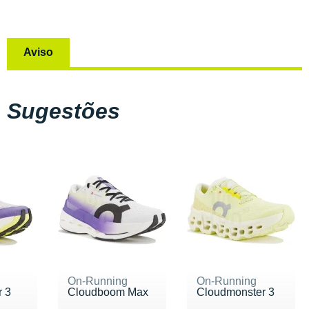
Aviso
Sugestões
On-Running
On-Running
 3
Cloudboom Max
Cloudmonster 3