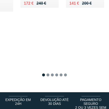
Au lieu de 240 €
Vendu 172 €
Au lieu de 200 €
Vendu 141 €
172 €
240 €
141 €
200 €
0 €
1
2
3
4
5
6
EXPEDIÇÃO EM
DEVOLUÇÃO ATÉ
PAGAMENTO
24H
30 DIAS
SEGURO
2 OU 3 VEZES SEM