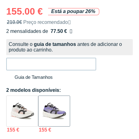
155.00 €
Está a poupar 26%
Preço de venda recomendado pela marca
210.0€
Preço recomendado
2 mensalidades de
77.50 €
sem custos
Consulte o
guia de tamanhos
antes de adicionar o
produto ao carrinho.
Guia de Tamanhos
2 modelos disponíveis:
155 €
155 €