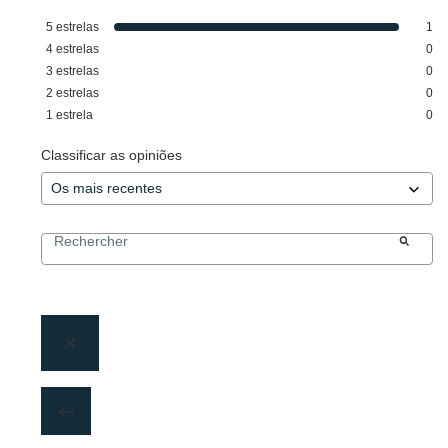
5
estrelas
1
4
estrelas
0
3
estrelas
0
2
estrelas
0
1
estrela
0
Classificar as opiniões