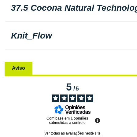
37.5 Cocona Natural Technolo
Knit_Flow
Aviso
5
/
5
Com base em
1
opiniões
submetidas a controlo
Ver todas as avaliações neste site