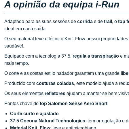
A opinião da equipa i-Run
Adaptado para as suas sessões de
corrida
e de
trail
, o
top 
ideal em cada saída.
O seu material leve e técnico Knit_Flow possui propriedade
saudável.
Equipado com a tecnologia 37.5,
regula a transpiração
e ma
mais tempo.
O corte e as costas estilo nadador garantem uma grande
lib
Produzido com
costuras coladas
, este modelo ajuda a reduzi
Os seus elementos
refletores
ajudam a manter-se bem visív
Pontos chave do
top Salomon Sense Aero Short
Corte curto e ajustado
37.5 Cocona Natural Technologies
: termorregulação e d
Material Knit_Flow
: leve e antimicrobiano