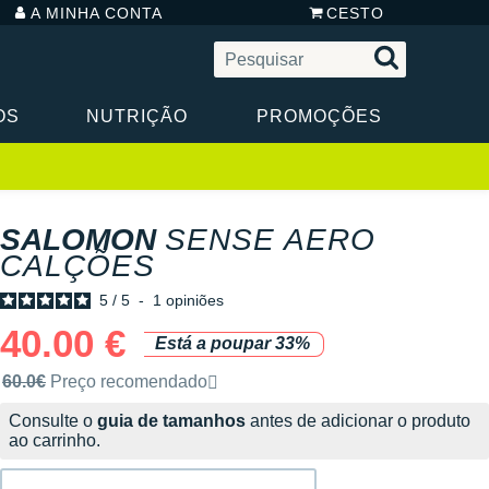
A MINHA CONTA
CESTO
OS
NUTRIÇÃO
PROMOÇÕES
SALOMON
SENSE AERO
CALÇÕES
5
/
5
-
1
opiniões
40.00 €
Está a poupar 33%
Preço de venda recomendado pela marca
60.0€
Preço recomendado
Consulte o
guia de tamanhos
antes de adicionar o produto
ao carrinho.