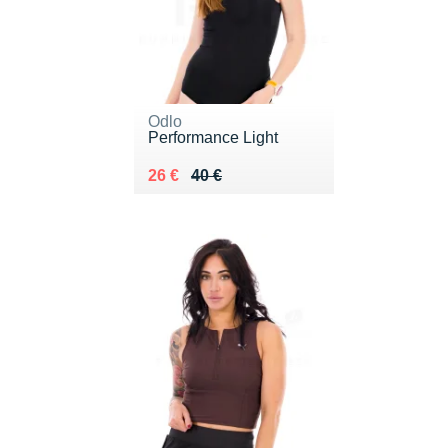
Odlo
Performance Light
Au lieu de 40 €
Vendu 26 €
26 €
40 €