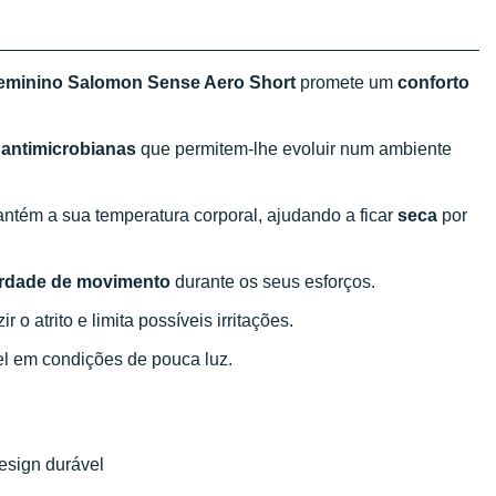
feminino Salomon Sense Aero
Short
promete um
conforto
s
antimicrobianas
que permitem-lhe evoluir num ambiente
ntém a sua temperatura corporal, ajudando a ficar
seca
por
erdade de movimento
durante os seus esforços.
r o atrito e limita possíveis irritações.
el em condições de pouca luz.
esign durável