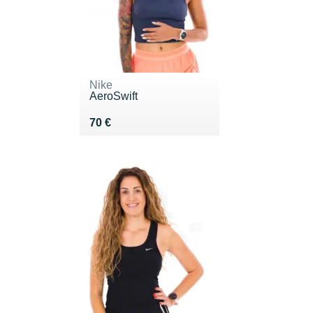
Nike
AeroSwift
Vendu 70 €
70 €