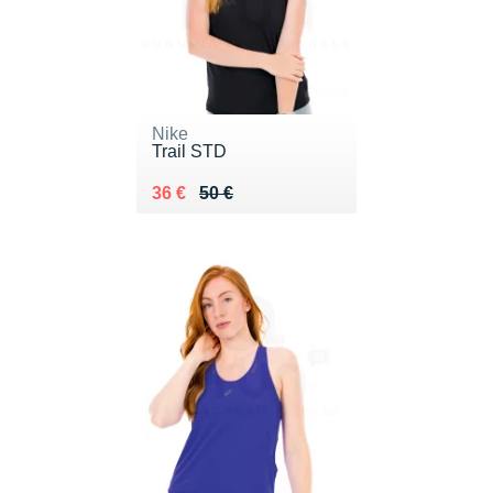
Nike
Trail STD
Au lieu de 50 €
Vendu 36 €
36 €
50 €