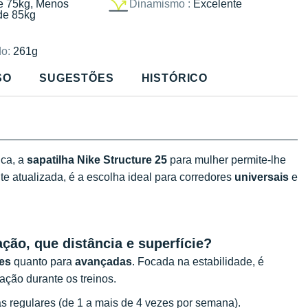
e 75kg, Menos
Dinamismo :
Excelente
de 85kg
o:
261g
SO
SUGESTÕES
HISTÓRICO
nca, a
sapatilha Nike Structure 25
para mulher permite-lhe
te atualizada, é a escolha ideal para corredores
universais
e
ação, que distância e superfície?
tes
quanto para
avançadas
. Focada na estabilidade, é
ção durante os treinos.
s regulares (de 1 a mais de 4 vezes por semana).