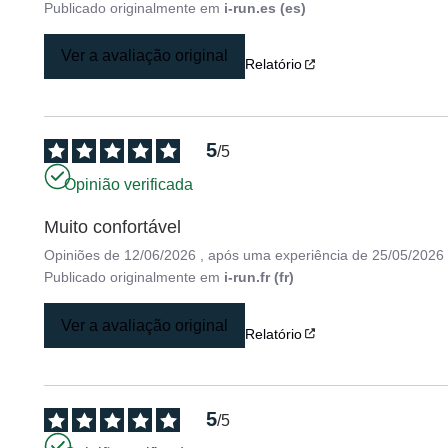
Publicado originalmente em
i-run.es (es)
Ver a avaliação original
Relatório
5
/
5
Opinião verificada
Muito confortável
Opiniões de
12/06/2026
, após uma experiência de
25/05/2026
Publicado originalmente em
i-run.fr (fr)
Ver a avaliação original
Relatório
5
/
5