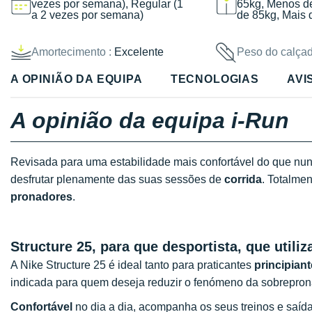
vezes por semana), Regular (1
65kg, Menos d
a 2 vezes por semana)
de 85kg, Mais 
Amortecimento :
Excelente
Peso do calçad
A OPINIÃO DA EQUIPA
TECNOLOGIAS
AVI
A opinião da equipa i-Run
Revisada para uma estabilidade mais confortável do que nu
desfrutar plenamente das suas sessões de
corrida
. Totalmen
pronadores
.
Structure 25,
para que desportista, que utiliz
A Nike Structure 25 é ideal tanto para praticantes
principian
indicada para quem deseja reduzir o fenómeno da sobreprona
Confortável
no dia a dia, acompanha os seus treinos e saída