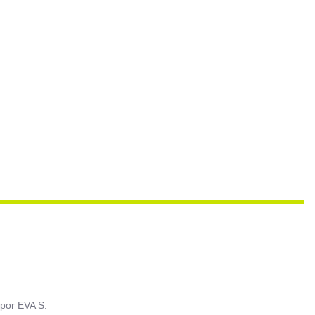
por
EVA S.