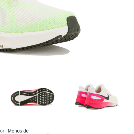
or :
Menos de