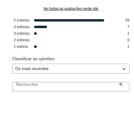
Ver todas as avaliações neste site
5
estrelas
39
4
estrelas
7
3
estrelas
1
2
estrelas
0
1
estrela
1
Classificar as opiniões