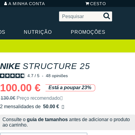
A MINHA CONTA
CESTO
OS
NUTRIÇÃO
PROMOÇÕES
NIKE
STRUCTURE 25
4.7
/
5
-
48
opiniões
100.00 €
Está a poupar 23%
Preço de venda recomendado pela marca
130.0€
Preço recomendado
2 mensalidades de
50.00 €
sem custos
Consulte o
guia de tamanhos
antes de adicionar o produto
ao carrinho.