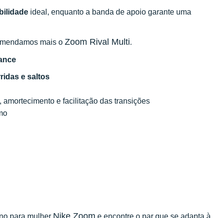
bilidade
ideal, enquanto a banda de apoio garante uma
Zoom Rival Multi
ecomendamos mais o
.
tance
ridas e saltos
z, amortecimento e facilitação das transições
smo
Nike Zoom
ino para mulher
e encontre o par que se adapta à