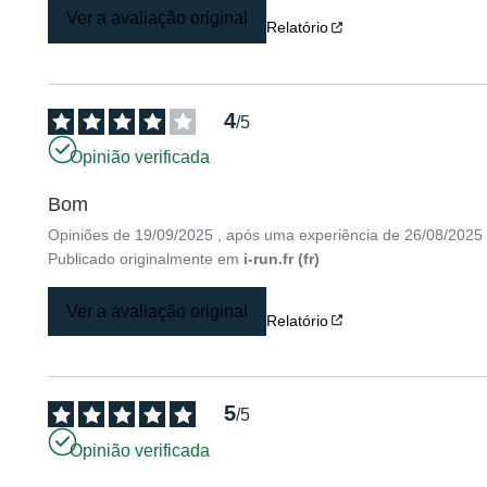
Ver a avaliação original
Relatório
4
/
5
Opinião verificada
Bom
Opiniões de
19/09/2025
, após uma experiência de
26/08/2025
Publicado originalmente em
i-run.fr (fr)
Ver a avaliação original
Relatório
5
/
5
Opinião verificada