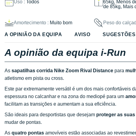
Uso :
Todos
65kg, Menos d
de 85kg, Mais 
Amortecimento :
Muito bom
Peso do calçad
A OPINIÃO DA EQUIPA
AVISO
SUGESTÕES
A opinião da equipa i-Run
As
sapatilhas corrida Nike Zoom Rival Distance
para
mul
atletismo em pista ou cross.
Este par extremamente versátil é um dos mais confortáveis 
espessura no calcanhar e na zona do mediopé para um
amo
facilitam as transições e aumentam a sua eficiência.
São ideais para desportistas que desejam
proteger as suas
mudar de pontas.
As
quatro pontas
amovíveis estão associadas ao revestime