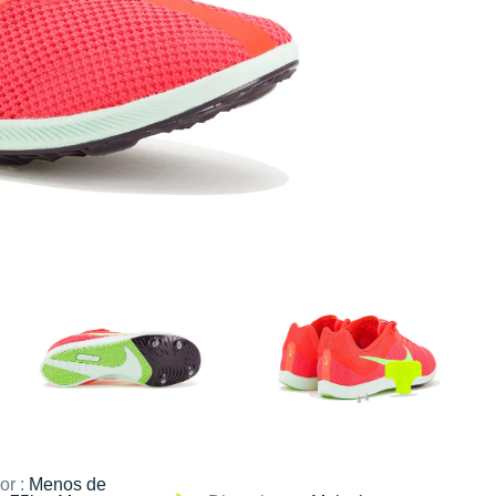
or :
Menos de