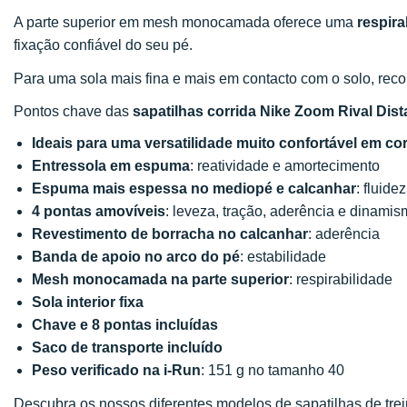
A parte superior em mesh monocamada oferece uma
respira
fixação confiável do seu pé.
Para uma sola mais fina e mais em contacto com o solo, r
Pontos chave das
sapatilhas corrida Nike Zoom Rival Dis
Ideais para uma versatilidade muito confortável em cor
Entressola em espuma
: reatividade e amortecimento
Espuma mais espessa no mediopé e calcanhar
: fluide
4 pontas amovíveis
: leveza, tração, aderência e dinami
Revestimento de borracha no calcanhar
: aderência
Banda de apoio no arco do pé
: estabilidade
Mesh monocamada na parte superior
: respirabilidade
Sola interior fixa
Chave e 8 pontas incluídas
Saco de transporte incluído
Peso verificado na i-Run
: 151 g no tamanho 40
Descubra os nossos diferentes modelos de sapatilhas de tre