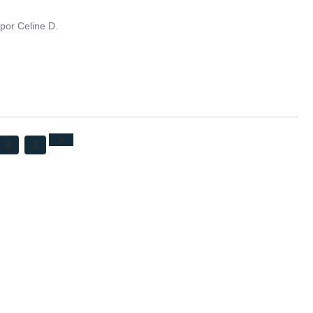
por
Celine D.
2
3