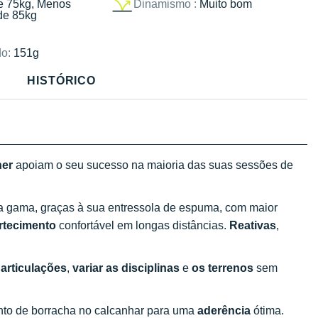
e 75kg, Menos
Dinamismo :
Muito bom
de 85kg
o:
151g
HISTÓRICO
her
apoiam o seu sucesso na maioria das suas sessões de
da gama, graças à sua entressola de espuma, com maior
rtecimento
confortável em longas distâncias.
Reativas
,
 articulações
,
variar as disciplinas
e
os terrenos
sem
nto de borracha no calcanhar para uma
aderência
ótima.