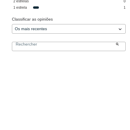
2
estrelas
0
1
estrela
1
Classificar as opiniões