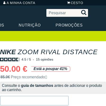
A MINHA CONTA
CESTO
OS
NUTRIÇÃO
PROMOÇÕES
NIKE
ZOOM RIVAL DISTANCE
4.5
/
5
-
15
opiniões
50.00 €
Está a poupar 41%
Preço de venda recomendado pela marca
85.0€
Preço recomendado
Consulte o
guia de tamanhos
antes de adicionar o produto
ao carrinho.