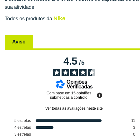
sua atividade!
Nike
Todos os produtos da
Aviso
4.5
/
5
Com base em
15
opiniões
submetidas a controlo
Ver todas as avaliações neste site
5
estrelas
11
4
estrelas
3
3
estrelas
0