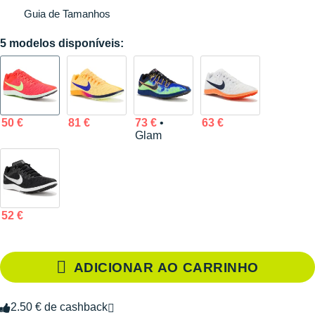
Guia de Tamanhos
5 modelos disponíveis:
50 €
81 €
73 €
•
63 €
Glam
52 €
ADICIONAR AO CARRINHO
2.50 € de cashback