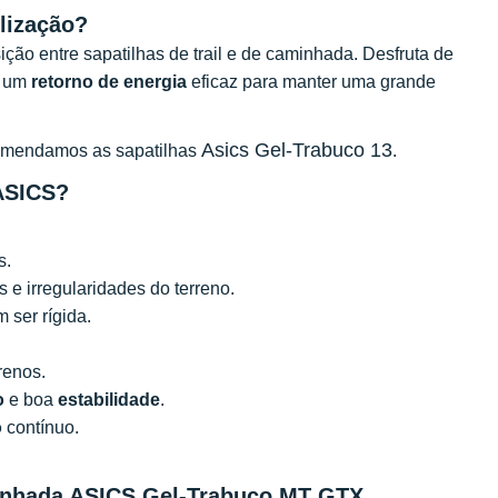
ilização?
ição entre sapatilhas de trail e de caminhada. Desfruta de
e um
retorno de energia
eficaz para manter uma grande
Asics Gel-Trabuco 13
ecomendamos as sapatilhas
.
ASICS?
s.
 e irregularidades do terreno.
 ser rígida.
renos.
o
e boa
estabilidade
.
o
contínuo.
minhada ASICS Gel-Trabuco MT GTX