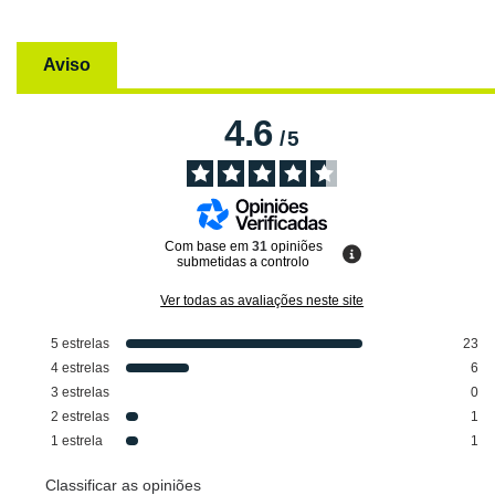
Aviso
4.6
/
5
Com base em
31
opiniões
submetidas a controlo
Ver todas as avaliações neste site
5
estrelas
23
4
estrelas
6
3
estrelas
0
2
estrelas
1
1
estrela
1
Classificar as opiniões