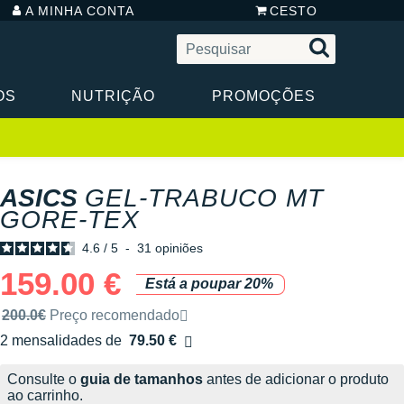
A MINHA CONTA
CESTO
OS
NUTRIÇÃO
PROMOÇÕES
ASICS
GEL-TRABUCO MT
GORE-TEX
4.6
/
5
-
31
opiniões
159.00 €
Está a poupar 20%
Preço de venda recomendado pela marca
200.0€
Preço recomendado
2 mensalidades de
79.50 €
sem custos
Consulte o
guia de tamanhos
antes de adicionar o produto
ao carrinho.