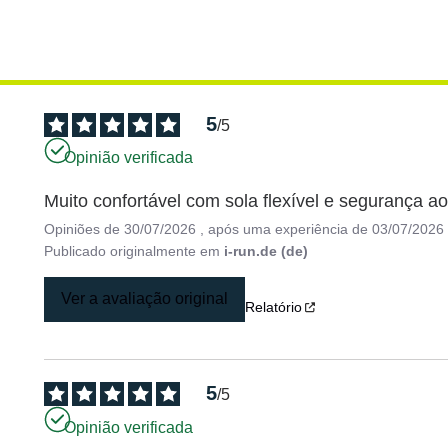
5
/
5
Opinião verificada
Muito confortável com sola flexível e segurança ao
Opiniões de
30/07/2026
, após uma experiência de
03/07/2026
Publicado originalmente em
i-run.de (de)
Ver a avaliação original
Relatório
5
/
5
Opinião verificada