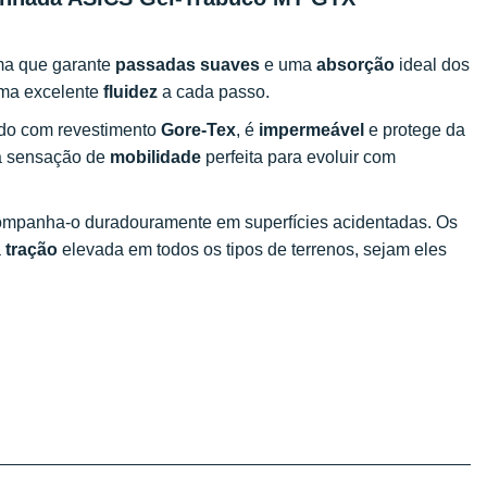
ma que garante
passadas suaves
e uma
absorção
ideal dos
ma excelente
fluidez
a cada passo.
ido com revestimento
Gore-Tex
, é
impermeável
e protege da
 sensação de
mobilidade
perfeita para evoluir com
ompanha-o duradouramente em superfícies acidentadas. Os
a
tração
elevada em todos os tipos de terrenos, sejam eles