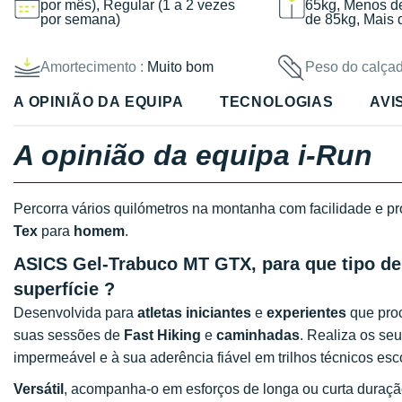
por mês), Regular (1 a 2 vezes
65kg, Menos d
por semana)
de 85kg, Mais 
Amortecimento :
Muito bom
Peso do calçad
A OPINIÃO DA EQUIPA
TECNOLOGIAS
AVI
A opinião da equipa i-Run
Percorra vários quilómetros na montanha com facilidade e p
Tex
para
homem
.
ASICS Gel-Trabuco MT GTX, para que tipo de 
superfície ?
Desenvolvida para
atletas iniciantes
e
experientes
que proc
suas sessões de
Fast Hiking
e
caminhadas
. Realiza os se
impermeável e à sua aderência fiável em trilhos técnicos es
Versátil
, acompanha-o em esforços de longa ou curta duraç