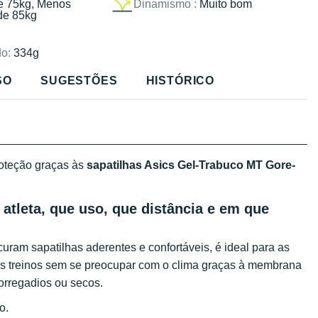
e 75kg, Menos
Dinamismo :
Muito bom
de 85kg
o:
334g
SO
SUGESTÕES
HISTÓRICO
roteção graças às
sapatilhas Asics Gel-Trabuco MT Gore-
atleta, que uso, que distância e em que
uram sapatilhas aderentes e confortáveis, é ideal para as
us treinos sem se preocupar com o clima graças à membrana
corregadios ou secos.
ão.