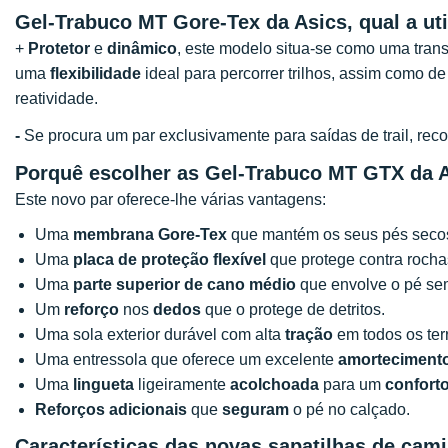
Gel-Trabuco MT Gore-Tex da Asics, qual a ut
+
Protetor
e
dinâmico
, este modelo situa-se como uma trans
uma
flexibilidade
ideal para percorrer trilhos, assim como d
reatividade.
-
Se procura um par exclusivamente para saídas de trail, r
Porquê escolher as Gel-Trabuco MT GTX da 
Este novo par oferece-lhe várias vantagens:
Uma
membrana Gore-Tex
que mantém os seus pés seco
Uma
placa de proteção flexível
que protege contra rochas
Uma
parte superior de cano médio
que envolve o pé sem
Um
reforço
nos
dedos
que o protege de detritos.
Uma sola exterior durável com alta
tração
em todos os ter
Uma entressola que oferece um excelente
amorteciment
Uma
lingueta
ligeiramente
acolchoada
para um
confort
Reforços adicionais
que
seguram
o pé no calçado.
Características das novas sapatilhas de ca