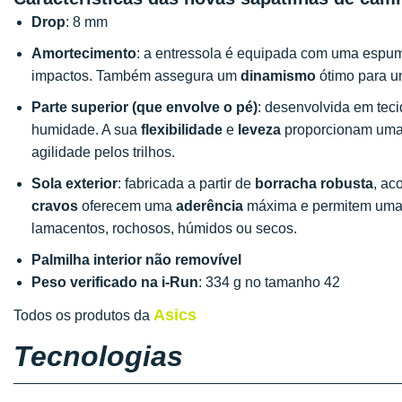
Drop
: 8 mm
Amortecimento
: a entressola é equipada com uma espu
impactos. Também assegura um
dinamismo
ótimo para u
Parte superior (que envolve o pé)
: desenvolvida em tec
humidade. A sua
flexibilidade
e
leveza
proporcionam uma
agilidade pelos trilhos.
Sola exterior
: fabricada a partir de
borracha robusta
, ac
cravos
oferecem uma
aderência
máxima e permitem um
lamacentos, rochosos, húmidos ou secos.
Palmilha interior não removível
Peso verificado na i-Run
: 334 g no tamanho 42
Asics
Todos os produtos da
Tecnologias