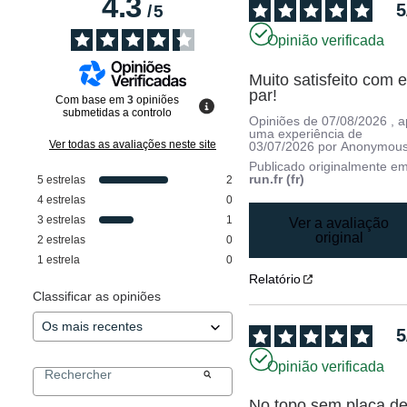
4.3
5
/
5
Opinião verificada
Muito satisfeito com e
par!
Com base em
3
opiniões
submetidas a controlo
Opiniões de
07/08/2026
, 
uma experiência de
Ver todas as avaliações neste site
03/07/2026
por
Anonymous
Publicado originalmente e
run.fr (fr)
5
estrelas
2
4
estrelas
0
3
estrelas
1
Ver a avaliação
original
2
estrelas
0
1
estrela
0
Relatório
Classificar as opiniões
5
Opinião verificada
No topo sem placa de