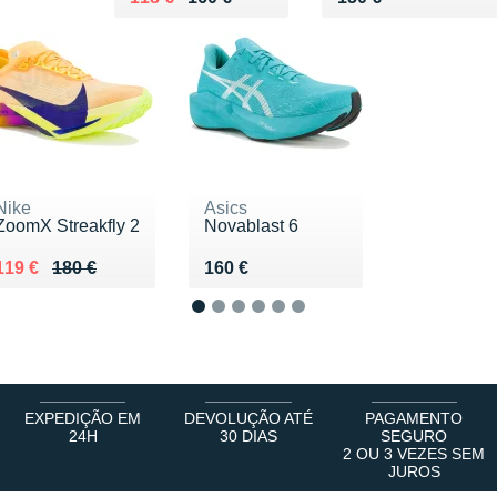
Nike
Asics
ZoomX Streakfly 2
Novablast 6
Au lieu de 180 €
Vendu 119 €
Vendu 160 €
119 €
180 €
160 €
1
2
3
4
5
6
EXPEDIÇÃO EM
DEVOLUÇÃO ATÉ
PAGAMENTO
24H
30 DIAS
SEGURO
2 OU 3 VEZES SEM
JUROS