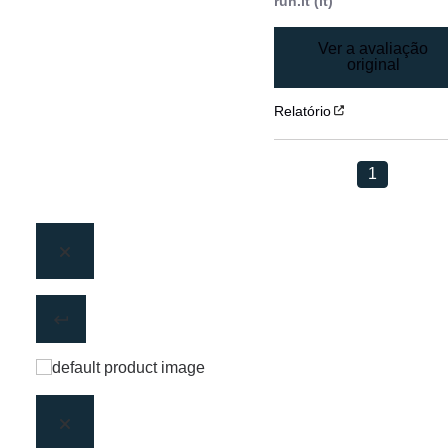
run.it (it)
Ver a avaliação
original
Relatório
1