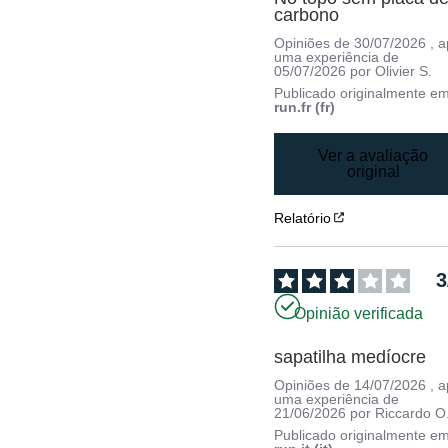
carbono
Opiniões de
30/07/2026
, 
uma experiência de
05/07/2026
por
Olivier S.
Publicado originalmente e
run.fr (fr)
Ver a avaliação
original
Relatório
3
Opinião verificada
sapatilha medíocre
Opiniões de
14/07/2026
, 
uma experiência de
21/06/2026
por
Riccardo O
Publicado originalmente e