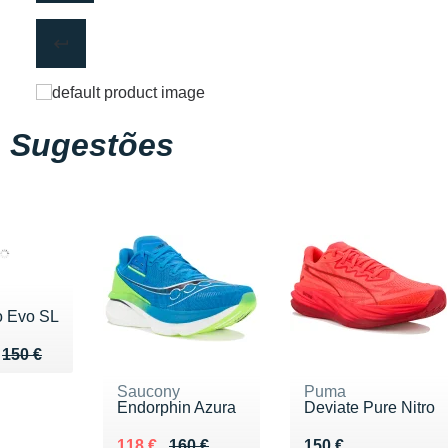
Sugestões
o Evo SL
u de 150 €
135 €
150 €
Saucony
Puma
Endorphin Azura
Deviate Pure Nitro
Au lieu de 160 €
Vendu 118 €
Vendu 150 €
118 €
160 €
150 €