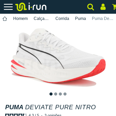
Homem
Calçados
Corrida
Puma
Puma Deviate Pure Nitro
1
2
3
4
PUMA
DEVIATE PURE NITRO
4.3
/
5
-
3
opiniões