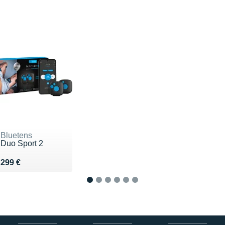
Bluetens
Duo Sport 2
Vendu 299 €
299 €
1
2
3
4
5
6