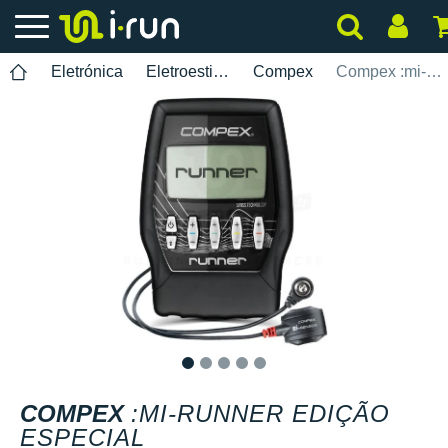
Eletrónica
Eletroestimuladores
Compex
Compex :mi-Runner Edição Especial
1
2
3
4
5
COMPEX
:MI-RUNNER EDIÇÃO
ESPECIAL