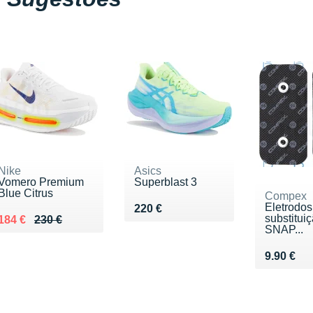
Nike
Asics
Vomero Premium
Superblast 3
Blue Citrus
Compex
Eletrodos
Vendu 220 €
220 €
substitui
Au lieu de 230 €
Vendu 184 €
184 €
230 €
SNAP...
Vendu 9.
9.90 €