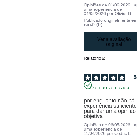
Opiniões de
01/06/2026
, 
uma experiência de
04/05/2026
por
Olivier B.
Publicado originalmente e
run.fr (fr)
Ver a avaliação
original
Relatório
5
Opinião verificada
por enquanto não há 
experiência suficiente 
para dar uma opinião 
objetiva
Opiniões de
06/05/2026
, 
uma experiência de
11/04/2026
por
Cedric L.