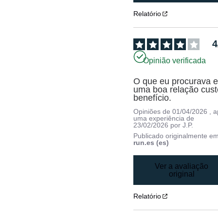
Relatório
4
Opinião verificada
O que eu procurava er
uma boa relação cust
benefício.
Opiniões de
01/04/2026
, 
uma experiência de
23/02/2026
por
J.P.
Publicado originalmente e
run.es (es)
Ver a avaliação
original
Relatório