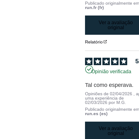
Publicado originalmente e
run.fr (fr)
Ver a avaliação
original
Relatório
5
Opinião verificada
Tal como esperava.
Opiniões de
02/04/2026
, 
uma experiência de
02/03/2026
por
M.G.
Publicado originalmente e
run.es (es)
Ver a avaliação
original