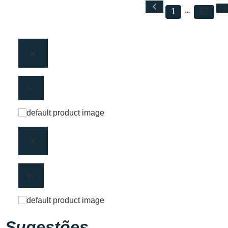
1
62
Sugestões