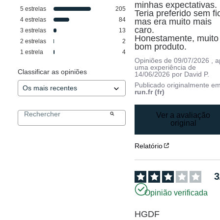
minhas expectativas. 
5
estrelas
205
Teria preferido sem fio
4
estrelas
84
mas era muito mais 
caro.

3
estrelas
13
Honestamente, muito 
2
estrelas
2
bom produto.
1
estrela
4
Opiniões de
09/07/2026
, 
uma experiência de
Classificar as opiniões
14/06/2026
por
David P.
Publicado originalmente e
run.fr (fr)
Ver a avaliação
original
Relatório
3
Opinião verificada
HGDF