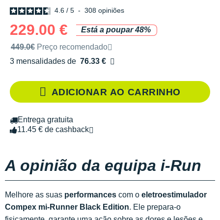
4.6
/
5
-
308
opiniões
229.00 €
Está a poupar 48%
Preço de venda recomendado pela marca
449.0€
Preço recomendado
3 mensalidades de
76.33 €
sem custos
ADICIONAR AO CARRINHO
Entrega gratuita
11.45 € de cashback
A opinião da equipa i-Run
Melhore as suas
performances
com o
eletroestimulador
Compex mi-Runner Black Edition
. Ele prepara-o
fisicamente, garante uma ação sobre as dores e lesões e