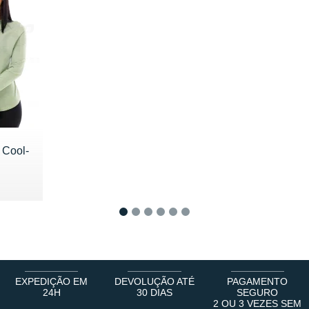
 Cool-
0 €
1
2
3
4
5
6
EXPEDIÇÃO EM
DEVOLUÇÃO ATÉ
PAGAMENTO
24H
30 DIAS
SEGURO
2 OU 3 VEZES SEM