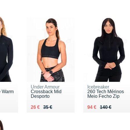
Under Armour
Icebreaker
e Warm
Crossback Mid
260 Tech Mérinos
Desporto
Meio Fecho Zip
0 €
Au lieu de 35 €
Vendu 26 €
Au lieu de 140 €
Vendu 94 €
26 €
35 €
94 €
140 €