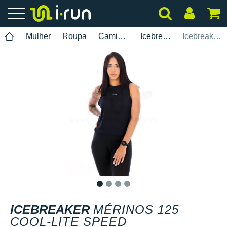
Mulher
Roupa
Camisolas Sem Mangas
Icebreaker
Icebreaker Mérinos 125 Cool-Lite Speed
1
2
3
4
ICEBREAKER
MÉRINOS 125
COOL-LITE SPEED