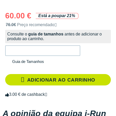
60.00 €
Está a poupar 21%
Preço de venda recomendado pela marca
76.0€
Preço recomendado
Consulte o
guia de tamanhos
antes de adicionar o
produto ao carrinho.
Guia de Tamanhos
ADICIONAR AO CARRINHO
3.00 € de cashback
A opinião da equipa i-Run