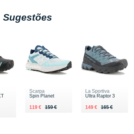
Sugestões
Scarpa
La Sportiva
XT
Spin Planet
Ultra Raptor 3
Au lieu de 159 €
Vendu 119 €
Au lieu de 165 €
Vendu 149 €
119 €
159 €
149 €
165 €
5 €