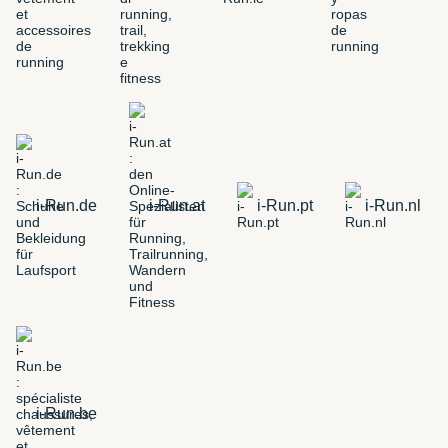
i-Run.de
i-Run.at
i-Run.pt
i-Run.nl
i-Run.be