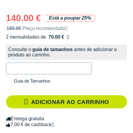
140.00 €
Está a poupar 25%
Preço de venda recomendado pela marca
189.0€
Preço recomendado
2 mensalidades de
70.00 €
sem custos
Consulte o
guia de tamanhos
antes de adicionar o
produto ao carrinho.
Guia de Tamanhos
ADICIONAR AO CARRINHO
Entrega gratuita
7.00 € de cashback