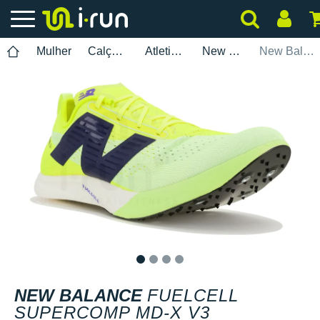
Mulher
Calçados
Atletismo
New Balance
New Balance FuelCell SuperComp MD-X V3
1
2
3
4
NEW BALANCE
FUELCELL
SUPERCOMP MD-X V3