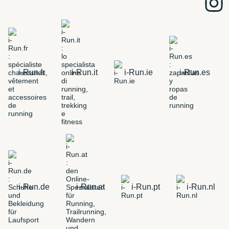
i-Run.fr
i-Run.it
i-Run.ie
i-Run.es
i-Run.de
i-Run.at
i-Run.pt
i-Run.nl