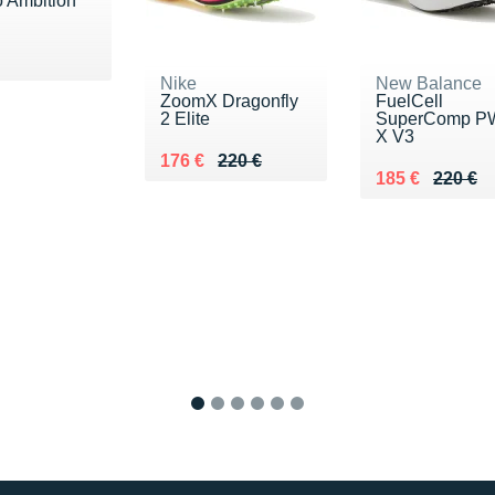
o Ambition
140 €
Nike
New Balance
ZoomX Dragonfly
FuelCell
2 Elite
SuperComp P
X V3
Au lieu de 220 €
Vendu 176 €
176 €
220 €
Au lieu de 220
Vendu 185 €
185 €
220 €
1
2
3
4
5
6