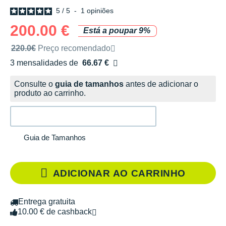
5
/
5
-
1
opiniões
200.00 €
Está a poupar 9%
Preço de venda recomendado pela marca
220.0€
Preço recomendado
3 mensalidades de
66.67 €
sem custos
Consulte o
guia de tamanhos
antes de adicionar o
produto ao carrinho.
Guia de Tamanhos
ADICIONAR AO CARRINHO
Entrega gratuita
10.00 € de cashback