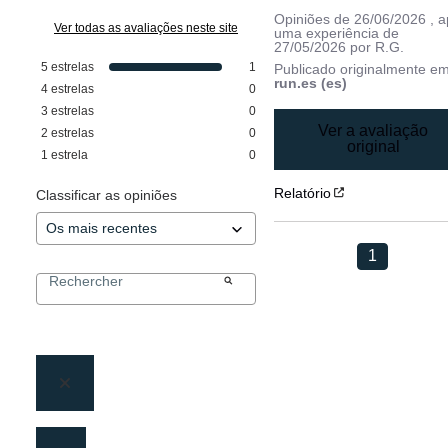
Opiniões de
26/06/2026
, 
Ver todas as avaliações neste site
uma experiência de
27/05/2026
por
R.G.
5
estrelas
1
Publicado originalmente e
run.es (es)
4
estrelas
0
3
estrelas
0
Ver a avaliação
2
estrelas
0
original
1
estrela
0
Relatório
Classificar as opiniões
1