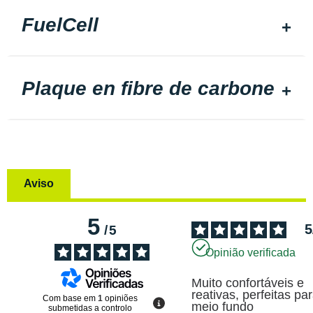
FuelCell
Plaque en fibre de carbone
Aviso
5
5
/
5
Opinião verificada
Muito confortáveis e 
reativas, perfeitas par
Com base em
1
opiniões
meio fundo
submetidas a controlo