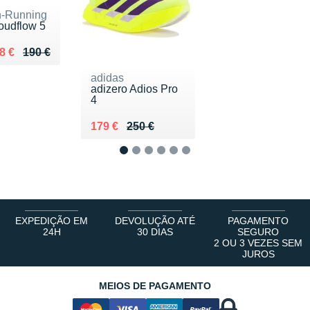
-Running
oudflow 5
 lieu de 190 €
ndu 128 €
8 €
190 €
adidas
adizero Adios Pro
4
Au lieu de 250 €
Vendu 179 €
179 €
250 €
1
2
3
4
5
6
EXPEDIÇÃO EM
DEVOLUÇÃO ATÉ
PAGAMENTO
24H
30 DIAS
SEGURO
2 OU 3 VEZES SEM
JUROS
MEIOS DE PAGAMENTO