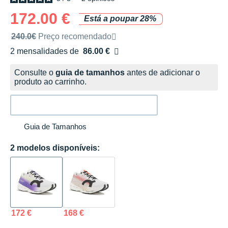
172.00 €
Está a poupar 28%
Preço de venda recomendado pela marca
240.0€
Preço recomendado
2 mensalidades de
86.00 €
sem custos
Consulte o
guia de tamanhos
antes de adicionar o
produto ao carrinho.
Guia de Tamanhos
2 modelos disponíveis:
172 €
168 €