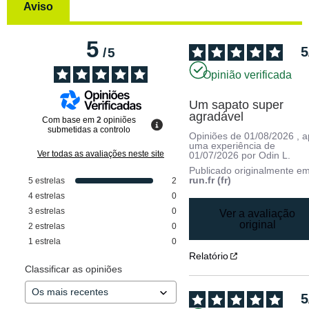
Aviso
5
5
/
5
Opinião verificada
Um sapato super 
agradável
Com base em
2
opiniões
submetidas a controlo
Opiniões de
01/08/2026
, 
uma experiência de
Ver todas as avaliações neste site
01/07/2026
por
Odin L.
Publicado originalmente e
run.fr (fr)
5
estrelas
2
4
estrelas
0
3
estrelas
0
Ver a avaliação
original
2
estrelas
0
1
estrela
0
Relatório
Classificar as opiniões
5