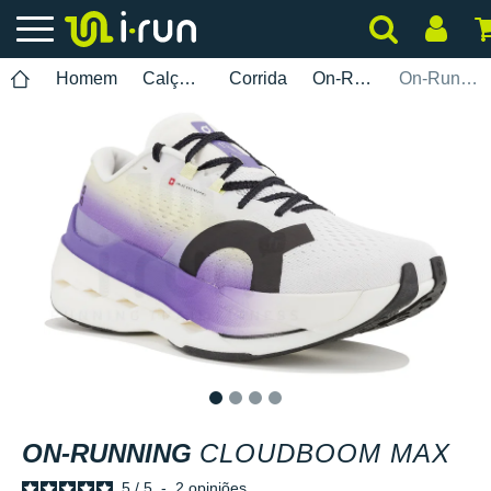
Homem
Calçados
Corrida
On-Running
On-Running Cloudboom Max
1
2
3
4
ON-RUNNING
CLOUDBOOM MAX
5
/
5
-
2
opiniões