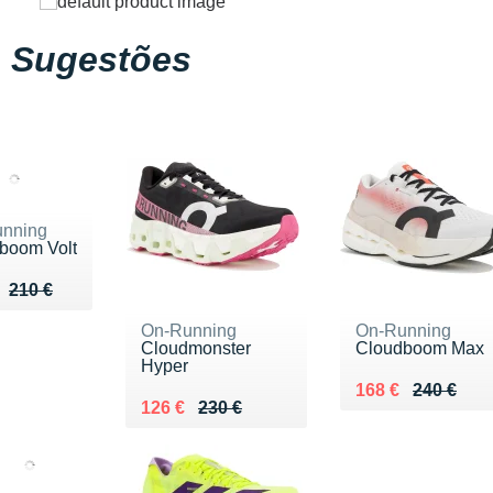
Sugestões
nning
boom Volt
u de 210 €
 155 €
210 €
On-Running
On-Running
Cloudmonster
Cloudboom Max
Hyper
Au lieu de 240 €
Vendu 168 €
168 €
240 €
Au lieu de 230 €
Vendu 126 €
126 €
230 €