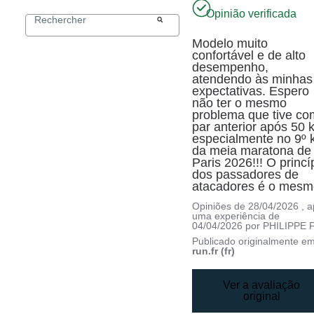
Opinião verificada
Modelo muito 
confortável e de alto 
desempenho, 
atendendo às minhas 
expectativas. Espero 
não ter o mesmo 
problema que tive com
par anterior após 50 k
especialmente no 9º 
da meia maratona de 
Paris 2026!!! O princíp
dos passadores de 
atacadores é o mesm
Opiniões de
28/04/2026
, 
uma experiência de
04/04/2026
por
PHILIPPE F
Publicado originalmente e
run.fr (fr)
Ver a avaliação
original