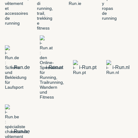
i-Run.de
i-Run.at
i-Run.pt
i-Run.nl
i-Run.be