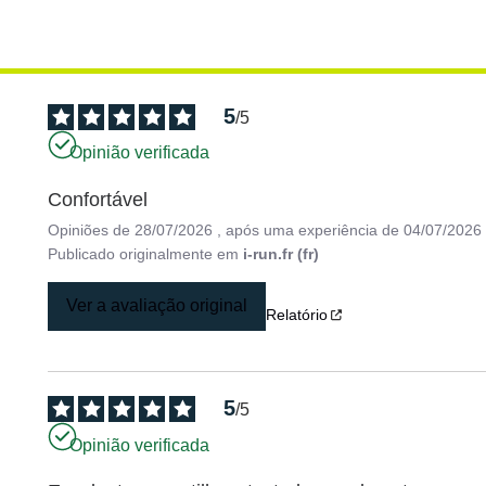
5
/
5
Opinião verificada
Confortável
Opiniões de
28/07/2026
, após uma experiência de
04/07/2026
Publicado originalmente em
i-run.fr (fr)
Ver a avaliação original
Relatório
5
/
5
Opinião verificada