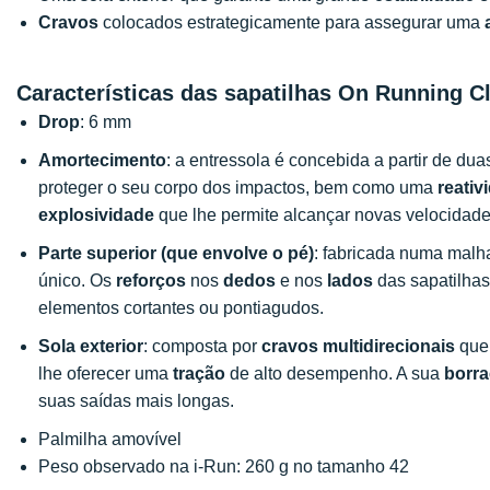
Cravos
colocados estrategicamente para assegurar uma
Características das sapatilhas On Running C
Drop
: 6 mm
Amortecimento
: a entressola é concebida a partir de 
proteger o seu corpo dos impactos, bem como uma
reativ
explosividade
que lhe permite alcançar novas velocida
Parte superior (que envolve o pé)
: fabricada numa malha
único. Os
reforços
nos
dedos
e nos
lados
das sapatilhas
elementos cortantes ou pontiagudos.
Sola exterior
: composta por
cravos multidirecionais
que 
lhe oferecer uma
tração
de alto desempenho. A sua
borra
suas saídas mais longas.
Palmilha amovível
Peso observado na i-Run: 260 g no tamanho 42