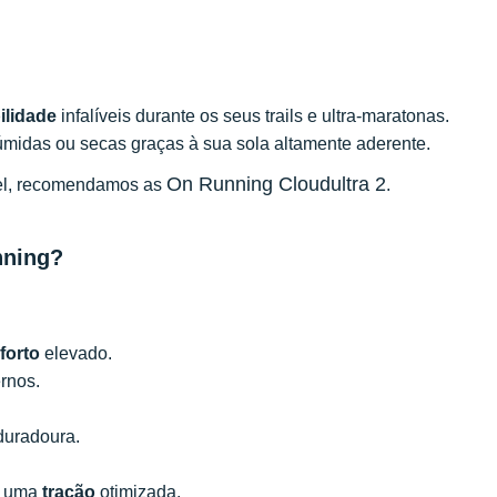
ilidade
infalíveis durante os seus trails e ultra-maratonas.
úmidas ou secas graças à sua sola altamente aderente.
On Running Cloudultra 2
vel, recomendamos as
.
nning?
forto
elevado.
rnos.
uradoura.
 uma
tração
otimizada.