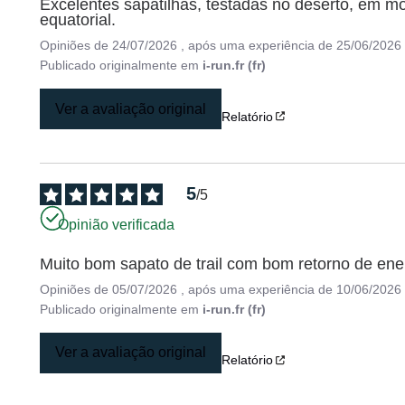
Excelentes sapatilhas, testadas no deserto, em mon
equatorial.
Opiniões de
24/07/2026
, após uma experiência de
25/06/2026
Publicado originalmente em
i-run.fr (fr)
Ver a avaliação original
Relatório
5
/
5
Opinião verificada
Muito bom sapato de trail com bom retorno de ener
Opiniões de
05/07/2026
, após uma experiência de
10/06/2026
Publicado originalmente em
i-run.fr (fr)
Ver a avaliação original
Relatório