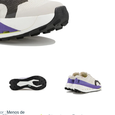
or :
Menos de