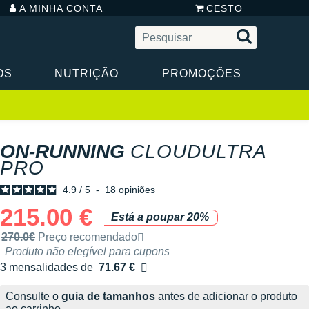
A MINHA CONTA
CESTO
OS
NUTRIÇÃO
PROMOÇÕES
ON-RUNNING
CLOUDULTRA
PRO
4.9
/
5
-
18
opiniões
215.00 €
Está a poupar 20%
Preço de venda recomendado pela marca
270.0€
Preço recomendado
Produto não elegível para cupons
3 mensalidades de
71.67 €
sem custos
Consulte o
guia de tamanhos
antes de adicionar o produto
ao carrinho.