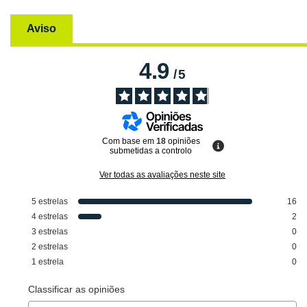
Aviso
4.9
/
5
Com base em
18
opiniões
submetidas a controlo
Ver todas as avaliações neste site
5
estrelas
16
4
estrelas
2
3
estrelas
0
2
estrelas
0
1
estrela
0
Classificar as opiniões