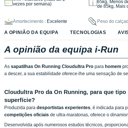
65kg, Menos d
vezes por semana)
de 85kg, Mais 
Amortecimento :
Excelente
Peso do calçad
A OPINIÃO DA EQUIPA
TECNOLOGIAS
AVI
A opinião da equipa i-Run
As
sapatilhas On Running Cloudultra Pro
para
homem
pr
a descer, a sua estabilidade oferece-lhe uma sensação de seg
Cloudultra Pro da On Running, para que tipo 
superfície?
Produzida para
desportistas experientes
, é indicada para 
competições oficiais
de ultra-maratonas, oferece o dinamis
Desenvolvida após numerosos estudos técnicos, proporciona