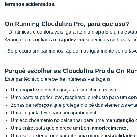
terrenos acidentados
.
On Running Cloudultra Pro, para que uso?
+ Dinâmicas e confortáveis, garantem um
apoio
e uma
estab
Avança com confiança e
rapidez
em superfícies rochosas, h
- Se procura um par menos rápido mas igualmente confortá
Porquê escolher as Cloudultra Pro da On Ru
Este par técnico oferece-lhe inúmeras vantagens:
Uma
rapidez
elevada graças à sua placa reativa.
Uma parte superior leve, respirável e robusta para um
con
Zonas de
reforços
que protegem o pé dos elementos exte
Uma lingueta leve para um
ajuste
ideal.
Um acolchoamento no calcanhar para uma
manutenção
d
Uma entressola que oferece um bom
amortecimento
.
Uma sola exterior que garante uma grande
estabilidade
e