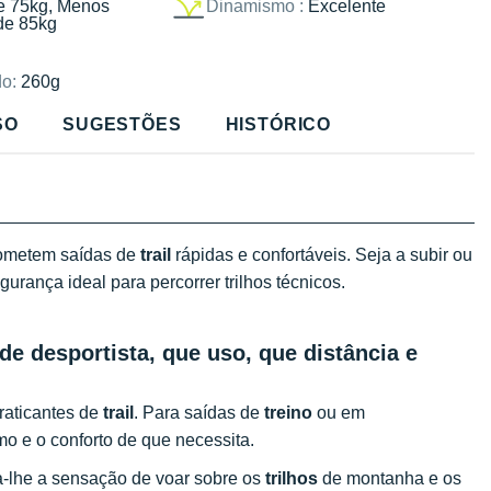
e 75kg, Menos
Dinamismo :
Excelente
de 85kg
o:
260g
SO
SUGESTÕES
HISTÓRICO
ometem saídas de
trail
rápidas e confortáveis. Seja a subir ou
urança ideal para percorrer trilhos técnicos.
de desportista, que uso, que distância e
praticantes de
trail
. Para saídas de
treino
ou em
mo e o conforto de que necessita.
-lhe a sensação de voar sobre os
trilhos
de montanha e os