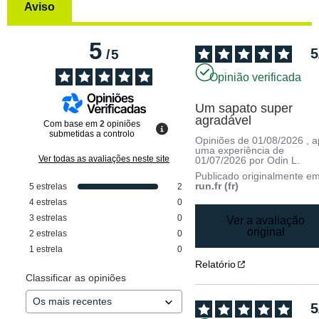
Aviso
5
5
/
5
Opinião verificada
Um sapato super 
agradável
Com base em
2
opiniões
submetidas a controlo
Opiniões de
01/08/2026
, 
uma experiência de
Ver todas as avaliações neste site
01/07/2026
por
Odin L.
Publicado originalmente e
run.fr (fr)
5
estrelas
2
4
estrelas
0
3
estrelas
0
Ver a avaliação
original
2
estrelas
0
1
estrela
0
Relatório
Classificar as opiniões
5