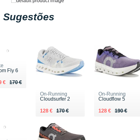
Sugestões
ke
om Fly 6
lieu de 170 €
ndu 119 €
9 €
170 €
On-Running
On-Running
Cloudsurfer 2
Cloudflow 5
Au lieu de 170 €
Vendu 128 €
Au lieu de 190 €
Vendu 128 €
128 €
170 €
128 €
190 €