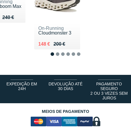
nning
dboom Max
u de 240 €
 172 €
240 €
On-Running
Cloudmonster 3
Au lieu de 200 €
Vendu 148 €
148 €
200 €
1
2
3
4
5
6
EXPEDIÇÃO EM
DEVOLUÇÃO ATÉ
PAGAMENTO
24H
30 DIAS
SEGURO
2 OU 3 VEZES SEM
JUROS
MEIOS DE PAGAMENTO