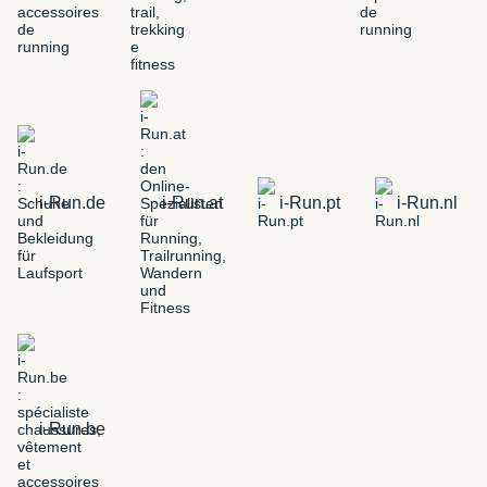
i-Run.de
i-Run.at
i-Run.pt
i-Run.nl
i-Run.be