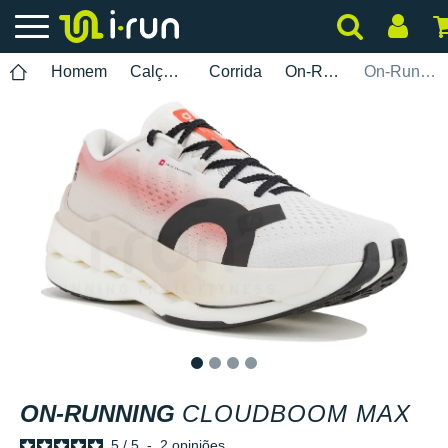
Homem
Calçados
Corrida
On-Running
On-Running Cloudboom Max
1
2
3
4
ON-RUNNING
CLOUDBOOM MAX
5
/
5
-
2
opiniões