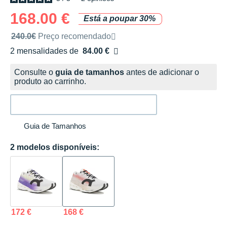
168.00 €
Está a poupar 30%
Preço de venda recomendado pela marca
240.0€
Preço recomendado
2 mensalidades de
84.00 €
sem custos
Consulte o
guia de tamanhos
antes de adicionar o
produto ao carrinho.
Guia de Tamanhos
2 modelos disponíveis:
172 €
168 €