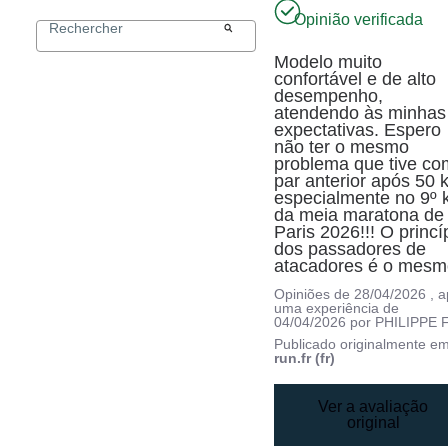
Opinião verificada
Modelo muito 
confortável e de alto 
desempenho, 
atendendo às minhas 
expectativas. Espero 
não ter o mesmo 
problema que tive com
par anterior após 50 k
especialmente no 9º 
da meia maratona de 
Paris 2026!!! O princíp
dos passadores de 
atacadores é o mesm
Opiniões de
28/04/2026
, 
uma experiência de
04/04/2026
por
PHILIPPE F
Publicado originalmente e
run.fr (fr)
Ver a avaliação
original