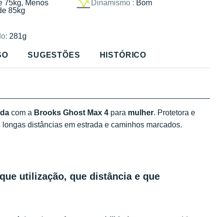
e 75kg, Menos
Dinamismo :
Bom
de 85kg
o:
281g
SO
SUGESTÕES
HISTÓRICO
ida
com a
Brooks Ghost Max 4
para
mulher
. Protetora e
as longas distâncias em estrada e caminhos marcados.
que utilização, que distância e que