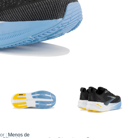
or :
Menos de