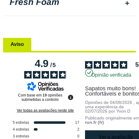
Fresh Foam
Aviso
4.9
5
/
5
Opinião verificada
Sapatos muito bons! 
Confortáveis e bonito
Com base em
19
opiniões
submetidas a controlo
Opiniões de
04/08/2026
, 
uma experiência de
Ver todas as avaliações neste site
02/07/2026
por
Yvon D.
Publicado originalmente e
run.fr (fr)
5
estrelas
17
4
estrelas
2
3
estrelas
0
Ver a avaliação