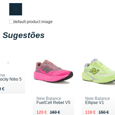
Sugestões
ma
ocity Nitro 5
ndu 130 €
0 €
New Balance
New Balance
FuelCell Rebel V5
Ellipse V1
Au lieu de 160 €
Vendu 120 €
Au lieu de 150 
Vendu 118 €
120 €
160 €
118 €
150 €