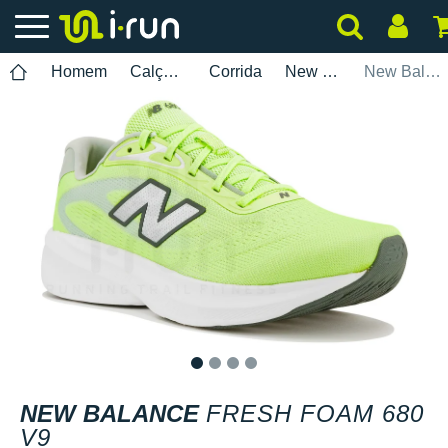
Homem
Calçados
Corrida
New Balance
New Balance Fresh Foam 680 V9
1
2
3
4
NEW BALANCE
FRESH FOAM 680
V9