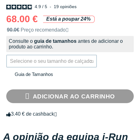
4.9
/
5
-
19
opiniões
68.00 €
Está a poupar 24%
Preço de venda recomendado pela marca
90.0€
Preço recomendado
Consulte o
guia de tamanhos
antes de adicionar o
produto ao carrinho.
Selecione o seu tamanho de calçado.
Guia de Tamanhos
ADICIONAR AO CARRINHO
3.40 € de cashback
A opinião da equipa i-Run