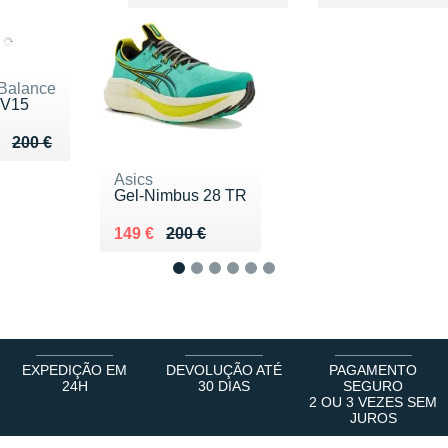
Balance
 V15
eu de 200 €
u 137 €
200 €
Asics
Gel-Nimbus 28 TR
Au lieu de 200 €
Vendu 149 €
149 €
200 €
1
2
3
4
5
6
EXPEDIÇÃO EM
DEVOLUÇÃO ATÉ
PAGAMENTO
24H
30 DIAS
SEGURO
2 OU 3 VEZES SEM
JUROS