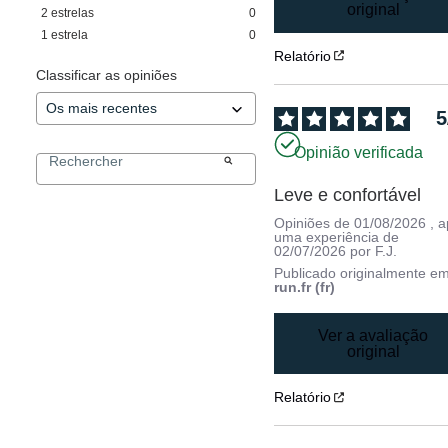
original
2
estrelas
0
1
estrela
0
Relatório
Classificar as opiniões
5
Opinião verificada
Leve e confortável
Opiniões de
01/08/2026
, 
uma experiência de
02/07/2026
por
F.J.
Publicado originalmente e
run.fr (fr)
Ver a avaliação
original
Relatório