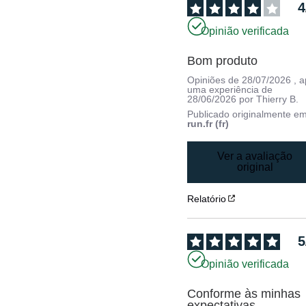
4
Opinião verificada
Bom produto
Opiniões de
28/07/2026
, 
uma experiência de
28/06/2026
por
Thierry B.
Publicado originalmente e
run.fr (fr)
Ver a avaliação
original
Relatório
5
Opinião verificada
Conforme às minhas 
expectativas