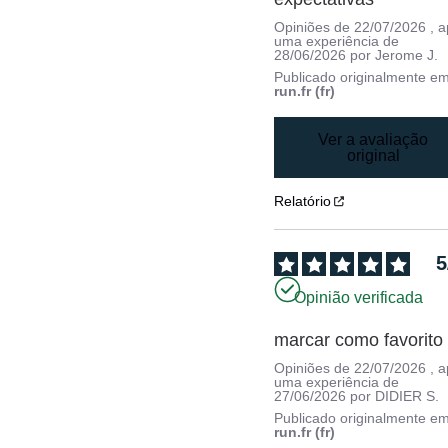
Opiniões de
22/07/2026
, 
uma experiência de
28/06/2026
por
Jerome J.
Publicado originalmente e
run.fr (fr)
Ver a avaliação
original
Relatório
5
Opinião verificada
marcar como favorito
Opiniões de
22/07/2026
, 
uma experiência de
27/06/2026
por
DIDIER S.
Publicado originalmente e
run.fr (fr)