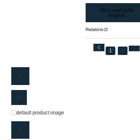
Ver a avaliação
original
Relatório
1
4