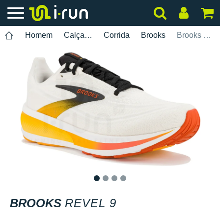
Homem
Calçados
Corrida
Brooks
Brooks Revel 9
1
2
3
4
BROOKS
REVEL 9