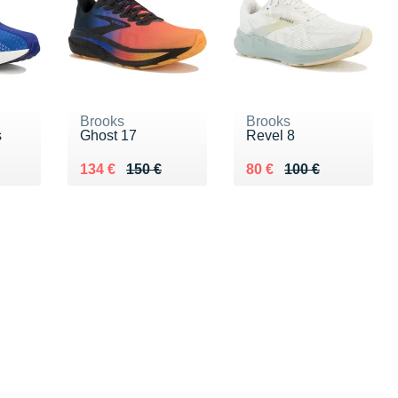
Brooks
Brooks
s
Ghost 17
Revel 8
0 €
Au lieu de 150 €
Vendu 134 €
Au lieu de 100 €
Vendu 80 €
134 €
150 €
80 €
100 €