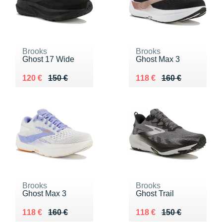
Brooks
Brooks
Ghost 17 Wide
Ghost Max 3
Au lieu de 150 €
Vendu 120 €
Au lieu de 160 €
Vendu 118 €
120 €
150 €
118 €
160 €
Brooks
Brooks
Ghost Max 3
Ghost Trail
Au lieu de 160 €
Vendu 118 €
Au lieu de 150 €
Vendu 118 €
118 €
160 €
118 €
150 €