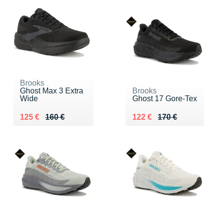
Brooks
Ghost Max 3 Extra
Brooks
Wide
Ghost 17 Gore-Tex
Au lieu de 160 €
Vendu 125 €
Au lieu de 170 €
Vendu 122 €
125 €
160 €
122 €
170 €