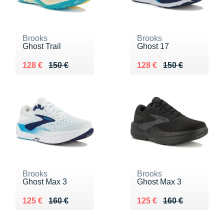
Brooks
Brooks
Ghost Trail
Ghost 17
Au lieu de 150 €
Vendu 128 €
Au lieu de 150 €
Vendu 128 €
128 €
150 €
128 €
150 €
Brooks
Brooks
Ghost Max 3
Ghost Max 3
Au lieu de 160 €
Vendu 125 €
Au lieu de 160 €
Vendu 125 €
125 €
160 €
125 €
160 €