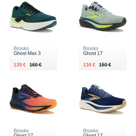
Brooks
Brooks
Ghost Max 3
Ghost 17
Au lieu de 160 €
Vendu 139 €
Au lieu de 150 €
Vendu 134 €
139 €
160 €
134 €
150 €
Brooks
Brooks
Ghost 17
Ghost 17