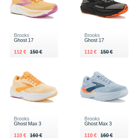
Brooks
Brooks
Ghost 17
Ghost 17
Au lieu de 150 €
Vendu 112 €
Au lieu de 150 €
Vendu 112 €
112 €
150 €
112 €
150 €
Brooks
Brooks
Ghost Max 3
Ghost Max 3
Au lieu de 160 €
Vendu 110 €
Au lieu de 160 €
Vendu 110 €
110 €
160 €
110 €
160 €