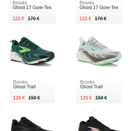
Brooks
Brooks
Ghost 17 Gore-Tex
Ghost 17 Gore-Tex
Au lieu de 170 €
Vendu 122 €
Au lieu de 170 €
Vendu 122 €
122 €
170 €
122 €
170 €
Brooks
Brooks
Ghost Trail
Ghost Trail
Au lieu de 150 €
Vendu 120 €
Au lieu de 150 €
Vendu 120 €
120 €
150 €
120 €
150 €