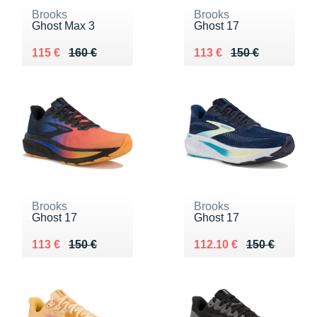
Brooks
Brooks
Ghost Max 3
Ghost 17
Au lieu de 160 €
Vendu 115 €
Au lieu de 150 €
Vendu 113 €
115 €
160 €
113 €
150 €
Brooks
Brooks
Ghost 17
Ghost 17
Au lieu de 150 €
Vendu 113 €
Au lieu de 150 €
Vendu 112.10 €
113 €
150 €
112.10 €
150 €