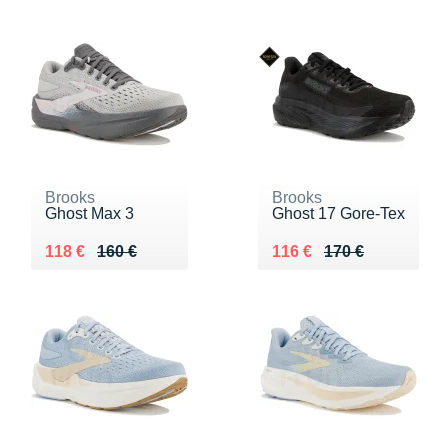
Brooks
Brooks
Ghost Max 3
Ghost 17 Gore-Tex
Au lieu de 160 €
Vendu 118 €
Au lieu de 170 €
Vendu 116 €
118 €
160 €
116 €
170 €