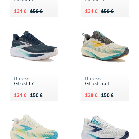
Au lieu de 150 €
Vendu 134 €
Au lieu de 150 €
Vendu 134 €
134 €
150 €
134 €
150 €
Brooks
Brooks
Ghost 17
Ghost Trail
Au lieu de 150 €
Vendu 134 €
Au lieu de 150 €
Vendu 128 €
134 €
150 €
128 €
150 €