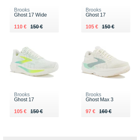
Brooks
Brooks
Ghost 17 Wide
Ghost 17
Au lieu de 150 €
Vendu 110 €
Au lieu de 150 €
Vendu 105 €
110 €
150 €
105 €
150 €
Brooks
Brooks
Ghost 17
Ghost Max 3
Au lieu de 150 €
Vendu 105 €
Au lieu de 160 €
Vendu 97 €
105 €
150 €
97 €
160 €