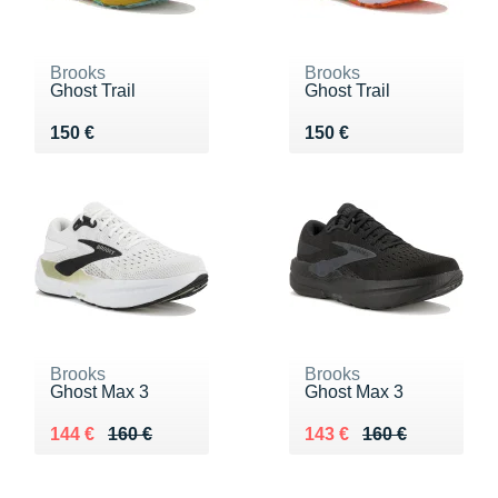
Brooks
Brooks
Ghost Trail
Ghost Trail
Vendu 150 €
Vendu 150 €
150 €
150 €
Brooks
Brooks
Ghost Max 3
Ghost Max 3
Au lieu de 160 €
Vendu 144 €
Au lieu de 160 €
Vendu 143 €
144 €
160 €
143 €
160 €