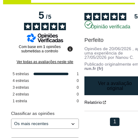
5
5
/
5
Opinião verificada
Perfeito
Com base em
1
opiniões
Opiniões de
20/06/2026
, 
submetidas a controlo
uma experiência de
27/05/2026
por
Nanou C.
Ver todas as avaliações neste site
Publicado originalmente e
run.fr (fr)
5
estrelas
1
4
estrelas
0
Ver a avaliação
3
estrelas
0
original
2
estrelas
0
1
estrela
0
Relatório
Classificar as opiniões
1