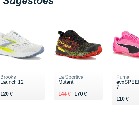
Sugestões
Brooks
La Sportiva
Puma
Launch 12
Mutant
evoSPEE
7
Vendu 120 €
Au lieu de 170 €
Vendu 144 €
120 €
144 €
170 €
Vendu 11
110 €