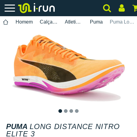
Homem
Calçados
Atletismo
Puma
Puma Long Distance Nitro Elite 3
1
2
3
4
PUMA
LONG DISTANCE NITRO
ELITE 3