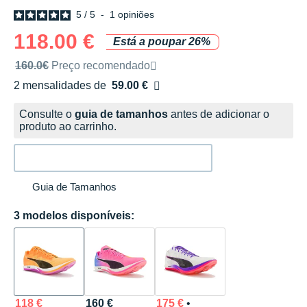
5
/
5
-
1
opiniões
118.00 €
Está a poupar 26%
Preço de venda recomendado pela marca
160.0€
Preço recomendado
2 mensalidades de
59.00 €
sem custos
Consulte o
guia de tamanhos
antes de adicionar o
produto ao carrinho.
Guia de Tamanhos
3 modelos disponíveis:
118 €
160 €
175 €
•