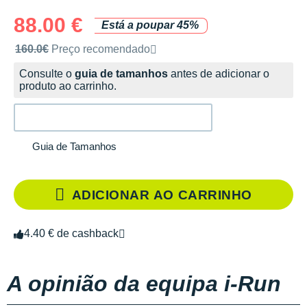
88.00 €
Está a poupar 45%
Preço de venda recomendado pela marca
160.0€
Preço recomendado
Consulte o
guia de tamanhos
antes de adicionar o
produto ao carrinho.
Guia de Tamanhos
ADICIONAR AO CARRINHO
4.40 € de cashback
A opinião da equipa i-Run