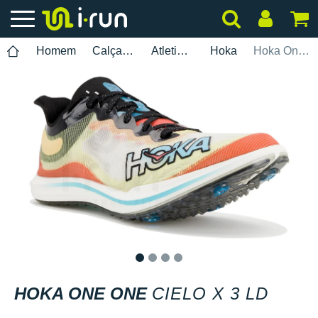
Homem
Calçados
Atletismo
Hoka
Hoka One One Cielo X 3 LD
1
2
3
4
HOKA ONE ONE
CIELO X 3 LD