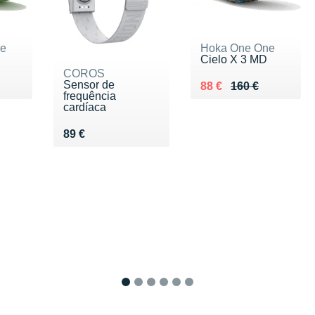
ne
Hoka One One
Cielo X 3 MD
COROS
Sensor de
0 €
Au lieu de 160 €
Vendu 88 €
88 €
160 €
frequência
cardíaca
Vendu 89 €
89 €
1
2
3
4
5
6