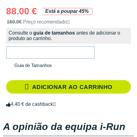
88.00 €
Está a poupar 45%
Preço de venda recomendado pela marca
160.0€
Preço recomendado
Consulte o
guia de tamanhos
antes de adicionar o
produto ao carrinho.
Guia de Tamanhos
ADICIONAR AO CARRINHO
4.40 € de cashback
A opinião da equipa i-Run