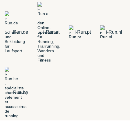
i-Run.de
i-Run.at
i-Run.pt
i-Run.nl
i-Run.be