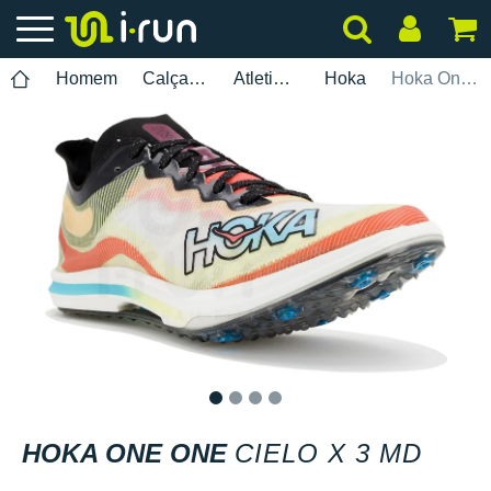
Homem
Calçados
Atletismo
Hoka
Hoka One One Cielo X 3 MD
1
2
3
4
HOKA ONE ONE
CIELO X 3 MD