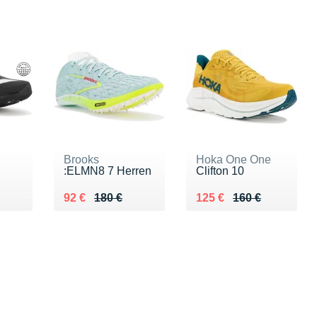
Brooks
Hoka One One
:ELMN8 7 Herren
Clifton 10
 €
Au lieu de 180 €
Vendu 92 €
Au lieu de 160 €
Vendu 125 €
92 €
180 €
125 €
160 €