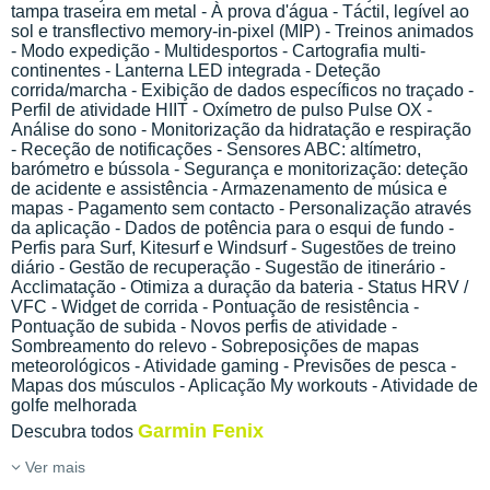
tampa traseira em metal - À prova d'água - Táctil, legível ao
sol e transflectivo memory-in-pixel (MIP) - Treinos animados
- Modo expedição - Multidesportos - Cartografia multi-
continentes - Lanterna LED integrada - Deteção
corrida/marcha - Exibição de dados específicos no traçado -
Perfil de atividade HIIT - Oxímetro de pulso Pulse OX -
Análise do sono - Monitorização da hidratação e respiração
- Receção de notificações - Sensores ABC: altímetro,
barómetro e bússola - Segurança e monitorização: deteção
de acidente e assistência - Armazenamento de música e
mapas - Pagamento sem contacto - Personalização através
da aplicação - Dados de potência para o esqui de fundo -
Perfis para Surf, Kitesurf e Windsurf - Sugestões de treino
diário - Gestão de recuperação - Sugestão de itinerário -
Acclimatação - Otimiza a duração da bateria - Status HRV /
VFC - Widget de corrida - Pontuação de resistência -
Pontuação de subida - Novos perfis de atividade -
Sombreamento do relevo - Sobreposições de mapas
meteorológicos - Atividade gaming - Previsões de pesca -
Mapas dos músculos - Aplicação My workouts - Atividade de
golfe melhorada
Garmin Fenix
Descubra todos
Ver mais