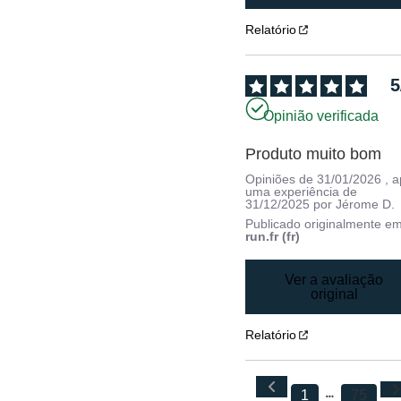
Relatório
5
Opinião verificada
Produto muito bom
Opiniões de
31/01/2026
, 
uma experiência de
31/12/2025
por
Jérome D.
Publicado originalmente e
run.fr (fr)
Ver a avaliação
original
Relatório
1
75