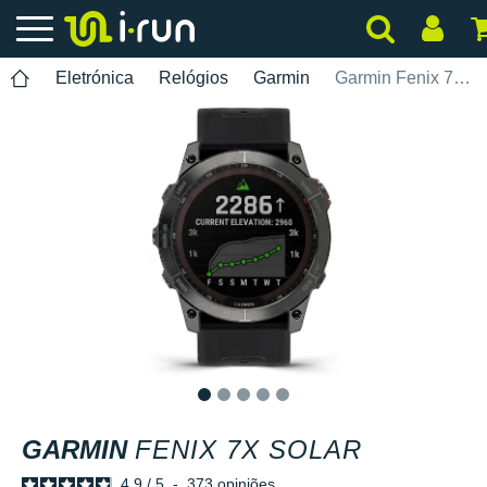
Eletrónica
Relógios
Garmin
Garmin Fenix 7X Solar
1
2
3
4
5
GARMIN
FENIX 7X SOLAR
4.9
/
5
-
373
opiniões