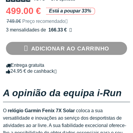
499.00 €
Está a poupar 33%
Preço de venda recomendado pela marca
749.0€
Preço recomendado
3 mensalidades de
166.33 €
sem custos
ADICIONAR AO CARRINHO
Entrega gratuita
24.95 € de cashback
A opinião da equipa i-Run
O
relógio Garmin Fenix 7X Solar
coloca a sua
versatilidade e inovações ao serviço dos desportistas de
atividades ao ar livre. A sua fiabilidade excecional oferece-
lhe a possibilidade de obter dados essenciais para o seu