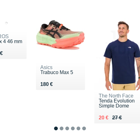
ROS
x 4 46 mm
du 499 €
 €
Asics
Trabuco Max 5
Vendu 180 €
180 €
The North Face
Tenda Evolution
Simple Dome
Au lieu de 27 €
Vendu 20 €
20 €
27 €
1
2
3
4
5
6