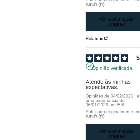
run.fr (fr)
Ver a avaliação
original
Relatório
5
Opinião verificada
Atende às minhas 
expectativas.
Opiniões de
04/02/2026
, 
uma experiência de
06/01/2026
por
E.B.
Publicado originalmente e
run.fr (fr)
Ver a avaliação
original