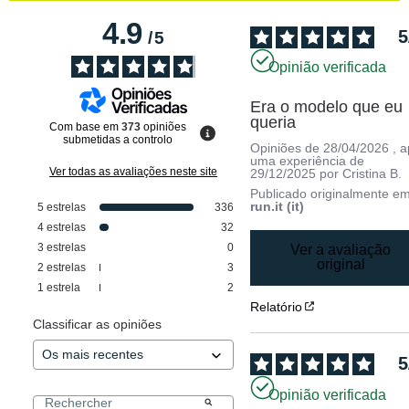
4.9
5
/
5
Opinião verificada
Era o modelo que eu 
queria
Com base em
373
opiniões
submetidas a controlo
Opiniões de
28/04/2026
, 
uma experiência de
Ver todas as avaliações neste site
29/12/2025
por
Cristina B.
Publicado originalmente e
run.it (it)
5
estrelas
336
4
estrelas
32
3
estrelas
0
Ver a avaliação
original
2
estrelas
3
1
estrela
2
Relatório
Classificar as opiniões
5
Opinião verificada