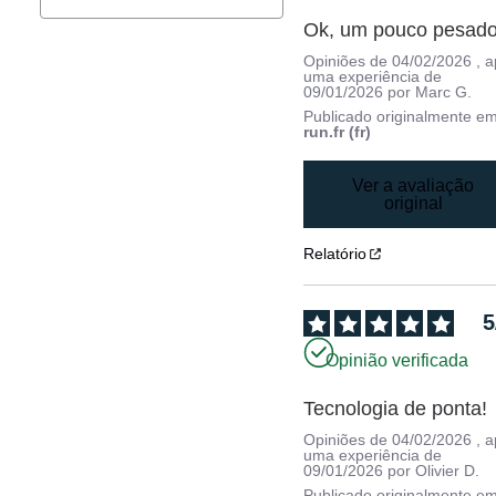
Ok, um pouco pesado
Opiniões de
04/02/2026
, 
uma experiência de
09/01/2026
por
Marc G.
Publicado originalmente e
run.fr (fr)
Ver a avaliação
original
Relatório
5
Opinião verificada
Tecnologia de ponta!
Opiniões de
04/02/2026
, 
uma experiência de
09/01/2026
por
Olivier D.
Publicado originalmente e