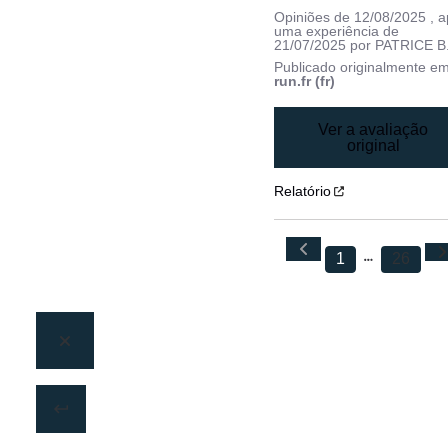
Opiniões de
12/08/2025
, 
uma experiência de
21/07/2025
por
PATRICE B
Publicado originalmente e
run.fr (fr)
Ver a avaliação
original
Relatório
1
26