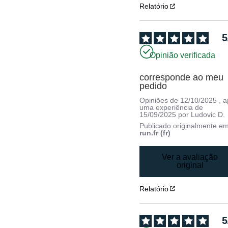
Relatório
5
Opinião verificada
corresponde ao meu 
pedido
Opiniões de
12/10/2025
, 
uma experiência de
15/09/2025
por
Ludovic D.
Publicado originalmente e
run.fr (fr)
Ver a avaliação
original
Relatório
5