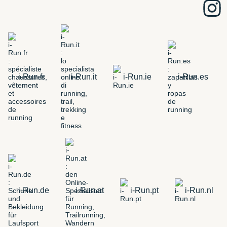
i-Run.fr
i-Run.it
i-Run.ie
i-Run.es
i-Run.de
i-Run.at
i-Run.pt
i-Run.nl