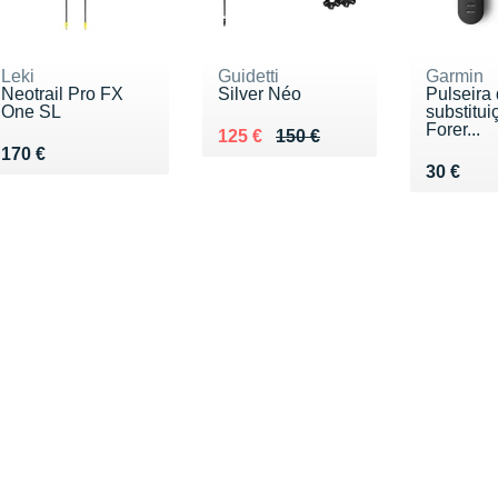
Leki
Guidetti
Garmin
Neotrail Pro FX
Silver Néo
Pulseira
One SL
substitui
Forer...
Au lieu de 150 €
Vendu 125 €
125 €
150 €
Vendu 170 €
170 €
Vendu 3
30 €