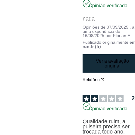
Opinião verificada
nada
Opiniões de
07/09/2025
, 
uma experiência de
16/08/2025
por
Florian E.
Publicado originalmente e
run.fr (fr)
Ver a avaliação
original
Relatório
2
Opinião verificada
Qualidade ruim, a 
pulseira precisa ser 
trocada todo ano.