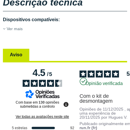
Descrição técnica
Dispositivos compatíveis:
Ver mais
Aviso
4.5
5
/
5
Opinião verificada
Com o kit de 
desmontagem
Com base em
130
opiniões
submetidas a controlo
Opiniões de
11/12/2025
, 
uma experiência de
Ver todas as avaliações neste site
20/11/2025
por
Hugues V.
Publicado originalmente e
run.fr (fr)
5
estrelas
92