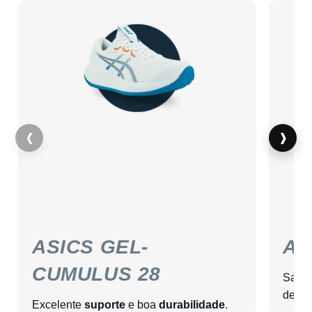
❰
❱
ASICS GEL-
AS
CUMULUS 28
Sapat
de u
Excelente
suporte
e boa
durabilidade
.