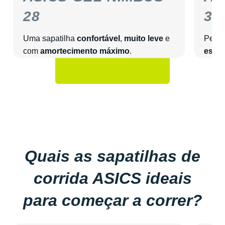
28
33
Uma sapatilha
confortável
,
muito leve
e
Perfe
com
amortecimento máximo
.
estab
Quais as sapatilhas de
corrida ASICS ideais
para começar a correr?