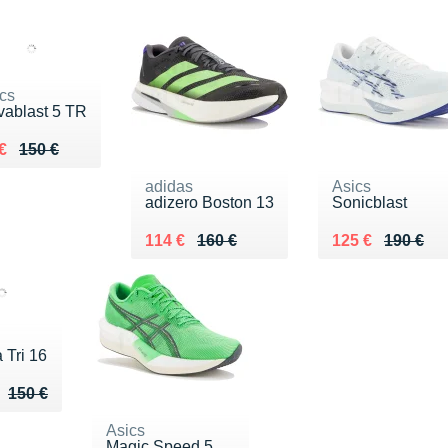
cs
ablast 5 TR
lieu de 150 €
ndu 98 €
€
150 €
adidas
Asics
adizero Boston 13
Sonicblast
Au lieu de 160 €
Vendu 114 €
Au lieu de 190 
Vendu 125 €
114 €
160 €
125 €
190 €
 Tri 16
u de 150 €
 106 €
150 €
Asics
Magic Speed 5