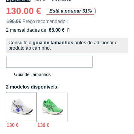
130.00 €
Está a poupar 31%
Preço de venda recomendado pela marca
190.0€
Preço recomendado
2 mensalidades de
65.00 €
sem custos
Consulte o
guia de tamanhos
antes de adicionar o
produto ao carrinho.
Guia de Tamanhos
2 modelos disponíveis:
130 €
139 €