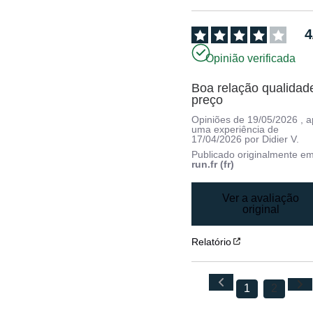
4
Opinião verificada
Boa relação qualidad
preço
Opiniões de
19/05/2026
, 
uma experiência de
17/04/2026
por
Didier V.
Publicado originalmente e
run.fr (fr)
Ver a avaliação
original
Relatório
1
2