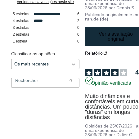
Ver todas as avaliações neste site
uma experiência de
28/06/2026
por
Dennis S.
5
estrelas
6
Publicado originalmente e
run.de (de)
4
estrelas
2
3
estrelas
0
Ver a avaliação
2
estrelas
0
original
1
estrela
0
Relatório
Classificar as opiniões
4
Opinião verificada
Muito dinâmicas e 
confortáveis em curtas
distâncias. Um pouco 
"duras" em longas 
distâncias
Opiniões de
25/07/2026
, 
uma experiência de
23/06/2026
por
Didier G.