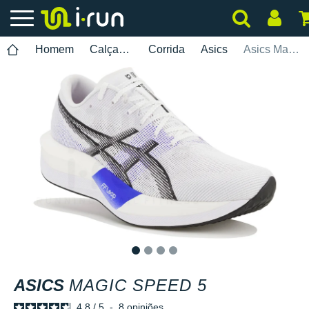
Homem
Calçados
Corrida
Asics
Asics Magic Speed 5
1
2
3
4
ASICS
MAGIC SPEED 5
4.8
/
5
-
8
opiniões