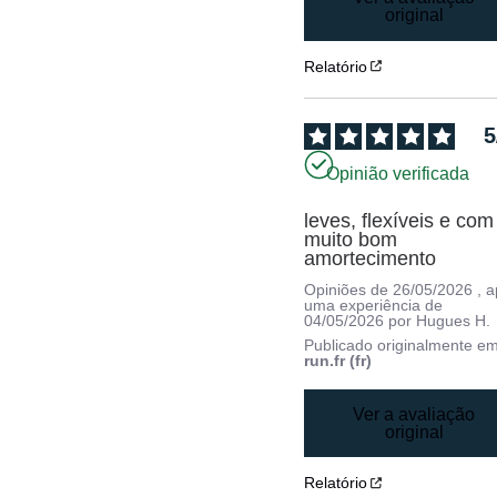
original
Relatório
5
Opinião verificada
leves, flexíveis e com 
muito bom 
amortecimento
Opiniões de
26/05/2026
, 
uma experiência de
04/05/2026
por
Hugues H.
Publicado originalmente e
run.fr (fr)
Ver a avaliação
original
Relatório