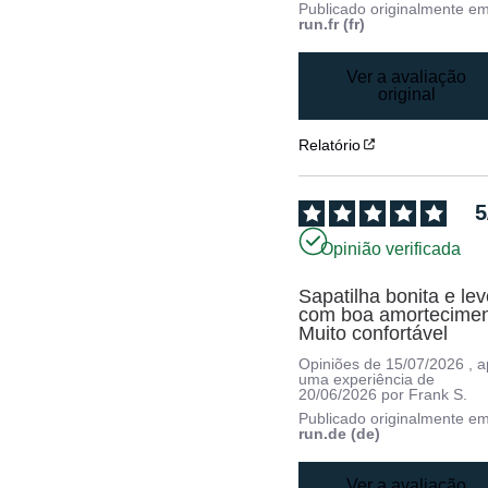
Publicado originalmente e
run.fr (fr)
Ver a avaliação
original
Relatório
5
Opinião verificada
Sapatilha bonita e lev
com boa amorteciment
Muito confortável
Opiniões de
15/07/2026
, 
uma experiência de
20/06/2026
por
Frank S.
Publicado originalmente e
run.de (de)
Ver a avaliação