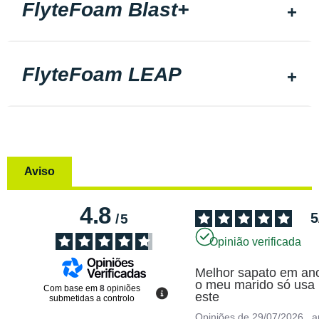
FlyteFoam Blast+
FlyteFoam LEAP
Aviso
4.8
5
/
5
Opinião verificada
Melhor sapato em ano
o meu marido só usa 
Com base em
8
opiniões
este
submetidas a controlo
Opiniões de
29/07/2026
, 