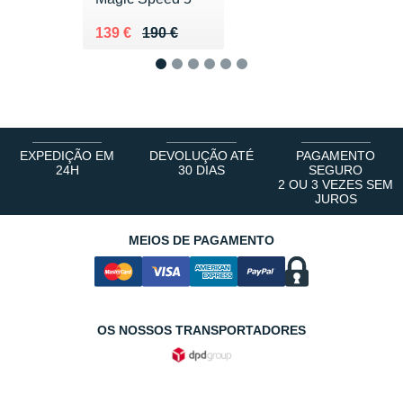
Au lieu de 190 €
Vendu 139 €
139 €
190 €
1
2
3
4
5
6
EXPEDIÇÃO EM
DEVOLUÇÃO ATÉ
PAGAMENTO
24H
30 DIAS
SEGURO
2 OU 3 VEZES SEM
JUROS
MEIOS DE PAGAMENTO
OS NOSSOS TRANSPORTADORES