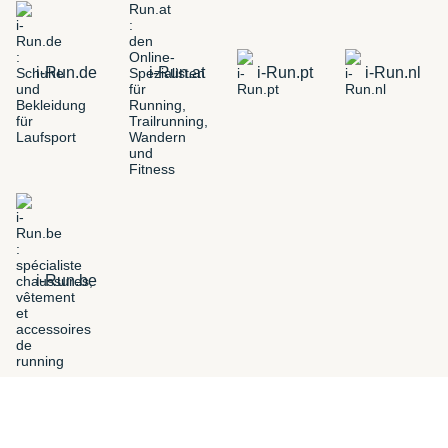
i-Run.de
i-Run.at
i-Run.pt
i-Run.nl
i-Run.be