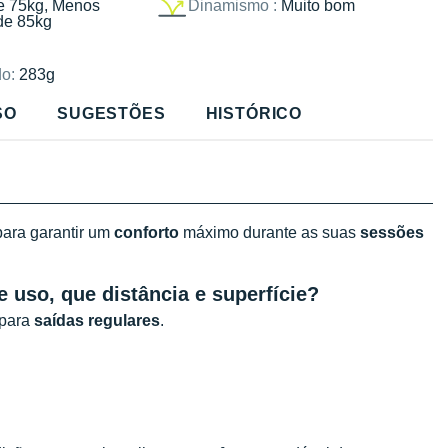
e 75kg, Menos
Dinamismo :
Muito bom
de 85kg
o:
283g
SO
SUGESTÕES
HISTÓRICO
para garantir um
conforto
máximo durante as suas
sessões
e uso, que distância e superfície?
 para
saídas regulares
.