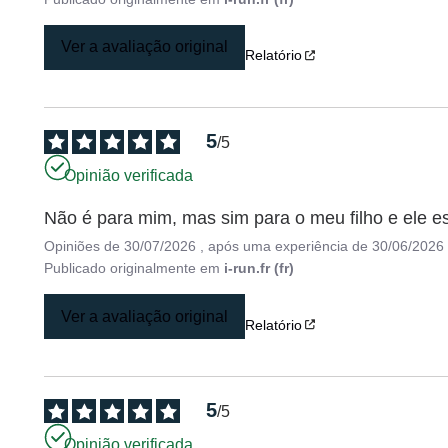
Ver a avaliação original
Relatório
5
/
5
Opinião verificada
Não é para mim, mas sim para o meu filho e ele est
Opiniões de
30/07/2026
, após uma experiência de
30/06/2026
Publicado originalmente em
i-run.fr (fr)
Ver a avaliação original
Relatório
5
/
5
Opinião verificada