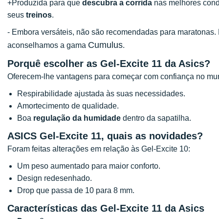
+Produzida para que
descubra a corrida
nas melhores cond
seus
treinos
.
- Embora versáteis, não são recomendadas para maratonas. P
Cumulus
aconselhamos a gama
.
Porquê escolher as Gel-Excite 11 da Asics?
Oferecem-lhe vantagens para começar com confiança no mun
Respirabilidade ajustada às suas necessidades.
Amortecimento de qualidade.
Boa
regulação da humidade
dentro da sapatilha.
ASICS Gel-Excite 11, quais as novidades?
Foram feitas alterações em relação às Gel-Excite 10:
Um peso aumentado para maior conforto.
Design redesenhado.
Drop que passa de 10 para 8 mm.
Características das Gel-Excite 11 da Asics