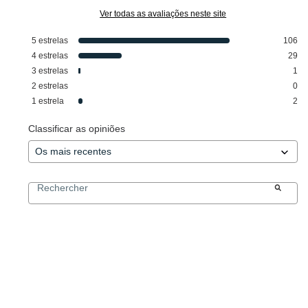
Ver todas as avaliações neste site
5
estrelas
106
4
estrelas
29
3
estrelas
1
2
estrelas
0
1
estrela
2
Classificar as opiniões