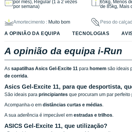
por mês), Regular (1 a 2 vezes
65kg, Menos d
por semana)
de 85kg, Mais 
Amortecimento :
Muito bom
Peso do calçad
A OPINIÃO DA EQUIPA
TECNOLOGIAS
AVI
A opinião da equipa i-Run
As
sapatilhas Asics Gel-Excite 11
para
homem
são ideais 
de corrida
.
Asics Gel-Excite 11, para que desportista, qu
São ideais para
principiantes
que procuram um par perfeito
Acompanha-o em
distâncias curtas e médias
.
A sua aderência é impecável em
estradas e trilhos
.
ASICS Gel-Excite 11, que utilização?