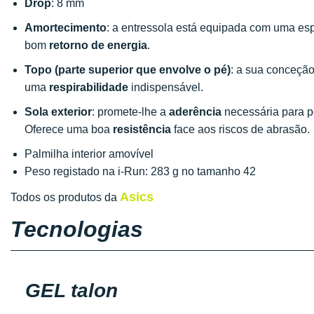
Drop
: 8 mm
Amortecimento
: a entressola está equipada com uma e
bom
retorno de energia
.
Topo (parte superior que envolve o pé)
: a sua conceção
uma
respirabilidade
indispensável.
Sola exterior
: promete-lhe a
aderência
necessária para p
Oferece uma boa
resistência
face aos riscos de abrasão.
Palmilha interior amovível
Peso registado na i-Run: 283 g no tamanho 42
Asics
Todos os produtos da
Tecnologias
GEL talon