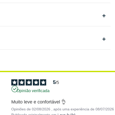
5
/
5
Opinião verificada
Muito leve e confortável 👌
Opiniões de
02/08/2026
, após uma experiência de
08/07/2026
Publicado originalmente em
i-run.fr (fr)