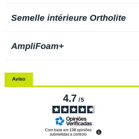
Semelle intérieure Ortholite
AmpliFoam+
Aviso
4.7
/
5
Com base em
138
opiniões
submetidas a controlo