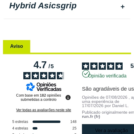
Hybrid Asicsgrip
Aviso
4.7
5
/
5
Opinião verificada
São agradáveis de us
Com base em
182
opiniões
Opiniões de
07/08/2026
, 
submetidas a controlo
uma experiência de
17/07/2026
por
Daniel L.
Ver todas as avaliações neste site
Publicado originalmente e
run.fr (fr)
5
estrelas
148
4
estrelas
25
Ver a avaliação