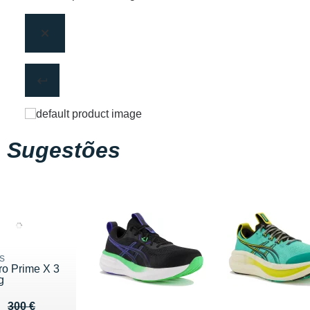
Sugestões
s
ro Prime X 3
g
eu de 300 €
u 225 €
300 €