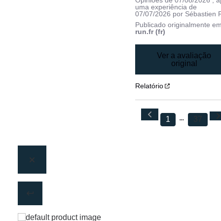
Opiniões de
07/08/2026
, 
uma experiência de
07/07/2026
por
Sébastien 
Publicado originalmente e
run.fr (fr)
Ver a avaliação
original
Relatório
1
37