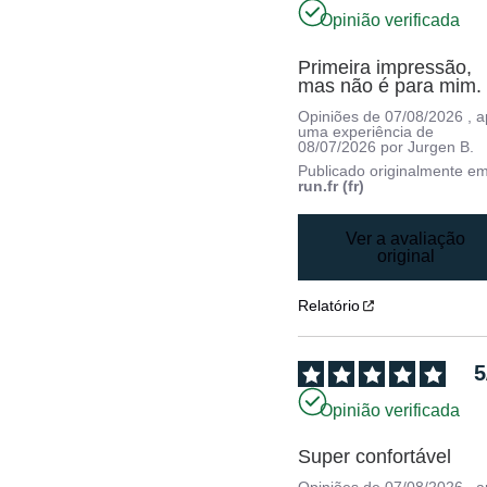
Opinião verificada
Primeira impressão, 
mas não é para mim.
Opiniões de
07/08/2026
, 
uma experiência de
08/07/2026
por
Jurgen B.
Publicado originalmente e
run.fr (fr)
Ver a avaliação
original
Relatório
5
Opinião verificada
Super confortável