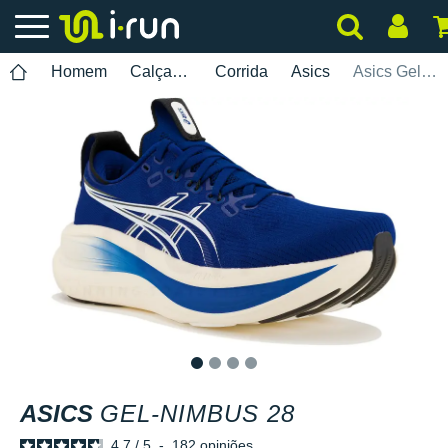
Homem
Calçados
Corrida
Asics
Asics Gel-Nimbus 28
1
2
3
4
ASICS
GEL-NIMBUS 28
4.7
/
5
-
182
opiniões