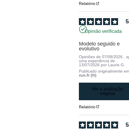
Relatório
5
Opinião verificada
Modelo seguido e 
evolutivo
Opiniões de
07/08/2026
, 
uma experiência de
13/07/2026
por
Laurie G.
Publicado originalmente e
run.fr (fr)
Ver a avaliação
original
Relatório
5