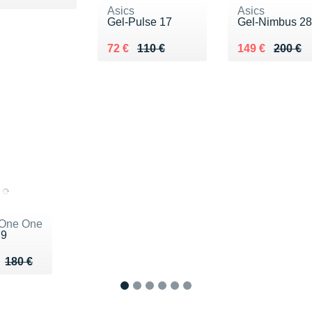
Asics
Asics
Gel-Pulse 17
Gel-Nimbus 2
Au lieu de 110 €
Vendu 72 €
Au lieu de 200
Vendu 149 €
72 €
110 €
149 €
200 €
One One
 9
u de 180 €
 132 €
180 €
1
2
3
4
5
6