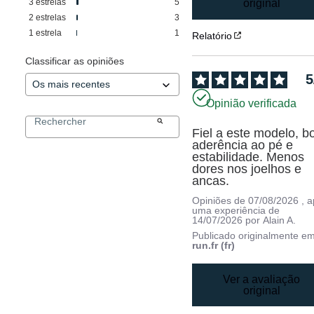
3
estrelas
5
original
2
estrelas
3
1
estrela
1
Relatório
Classificar as opiniões
5
Opinião verificada
Fiel a este modelo, bo
aderência ao pé e 
estabilidade. Menos 
dores nos joelhos e 
ancas.
Opiniões de
07/08/2026
, 
uma experiência de
14/07/2026
por
Alain A.
Publicado originalmente e
run.fr (fr)
Ver a avaliação
original