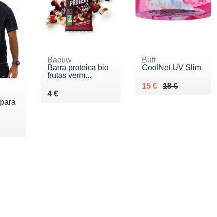
Baouw
Buff
Barra proteica bio
CoolNet UV Slim
frutas verm...
Au lieu de 18 €
Vendu 15 €
15 €
18 €
Vendu 4 €
4 €
 para
 €