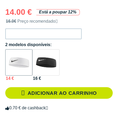
14.00 €
Está a poupar 12%
Preço de venda recomendado pela marca
16.0€
Preço recomendado
2 modelos disponíveis:
14 €
16 €
ADICIONAR AO CARRINHO
0.70 € de cashback