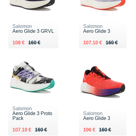
Salomon
Salomon
Aero Glide 3 GRVL
Aero Glide 3
Au lieu de 160 €
Vendu 108 €
Au lieu de 160 €
Vendu 107.10 €
108 €
160 €
107.10 €
160 €
Salomon
Aero Glide 3 Proto
Salomon
Pack
Aero Glide 3
Au lieu de 160 €
Vendu 107.10 €
Au lieu de 160 €
Vendu 106 €
107.10 €
160 €
106 €
160 €