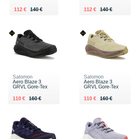
Au lieu de 140 €
Vendu 112 €
Au lieu de 140 €
Vendu 112 €
112 €
140 €
112 €
140 €
Salomon
Salomon
Aero Blaze 3
Aero Blaze 3
GRVL Gore-Tex
GRVL Gore-Tex
Au lieu de 160 €
Vendu 110 €
Au lieu de 160 €
Vendu 110 €
110 €
160 €
110 €
160 €