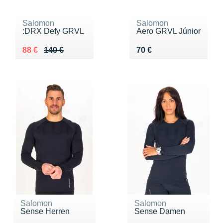
Salomon
Salomon
:DRX Defy GRVL
Aero GRVL Júnior
Au lieu de 140 €
Vendu 88 €
Vendu 70 €
88 €
140 €
70 €
Salomon
Salomon
Sense Herren
Sense Damen