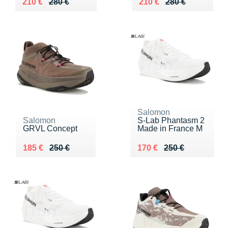
Au lieu de 280 €
Vendu 210 €
Au lieu de 280 €
Vendu 210 €
210 €
280 €
210 €
280 €
Salomon
Salomon
S-Lab Phantasm 2
GRVL Concept
Made in France M
Au lieu de 250 €
Vendu 185 €
Au lieu de 250 €
Vendu 170 €
185 €
250 €
170 €
250 €