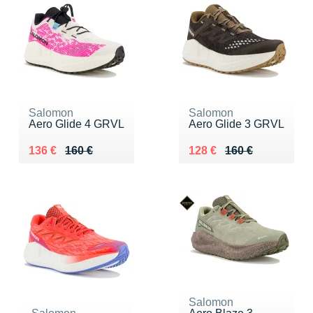
Salomon
Salomon
Aero Glide 4 GRVL
Aero Glide 3 GRVL
Au lieu de 160 €
Vendu 136 €
Au lieu de 160 €
Vendu 128 €
136 €
160 €
128 €
160 €
Salomon