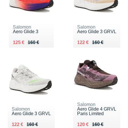
Salomon
Salomon
Aero Glide 3
Aero Glide 3 GRVL
Au lieu de 160 €
Vendu 125 €
Au lieu de 160 €
Vendu 122 €
125 €
160 €
122 €
160 €
Salomon
Salomon
Aero Glide 4 GRVL
Aero Glide 3 GRVL
Paris Limited
Au lieu de 160 €
Vendu 122 €
Au lieu de 160 €
Vendu 120 €
122 €
160 €
120 €
160 €