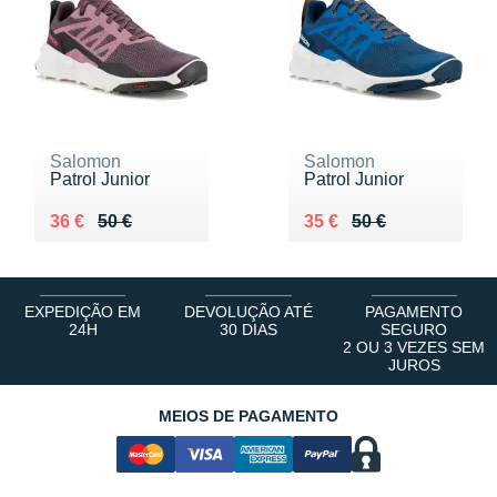
Salomon
Salomon
Patrol Junior
Patrol Junior
Au lieu de 50 €
Vendu 36 €
Au lieu de 50 €
Vendu 35 €
36 €
50 €
35 €
50 €
EXPEDIÇÃO EM
DEVOLUÇÃO ATÉ
PAGAMENTO
24H
30 DIAS
SEGURO
2 OU 3 VEZES SEM
JUROS
MEIOS DE PAGAMENTO