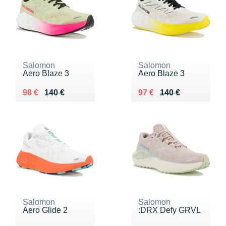
Salomon
Salomon
Aero Blaze 3
Aero Blaze 3
Au lieu de 140 €
Vendu 98 €
Au lieu de 140 €
Vendu 97 €
98 €
140 €
97 €
140 €
Salomon
Salomon
Aero Glide 2
:DRX Defy GRVL