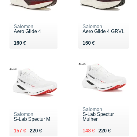
Salomon
Salomon
Aero Glide 4
Aero Glide 4 GRVL
Vendu 160 €
Vendu 160 €
160 €
160 €
Salomon
Salomon
S-Lab Spectur
S-Lab Spectur M
Mulher
Au lieu de 220 €
Vendu 157 €
Au lieu de 220 €
Vendu 148 €
157 €
220 €
148 €
220 €