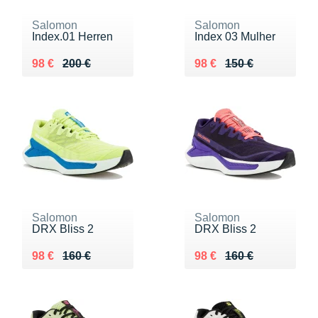
Salomon
Salomon
Index.01 Herren
Index 03 Mulher
Au lieu de 200 €
Vendu 98 €
Au lieu de 150 €
Vendu 98 €
98 €
200 €
98 €
150 €
Salomon
Salomon
DRX Bliss 2
DRX Bliss 2
Au lieu de 160 €
Vendu 98 €
Au lieu de 160 €
Vendu 98 €
98 €
160 €
98 €
160 €