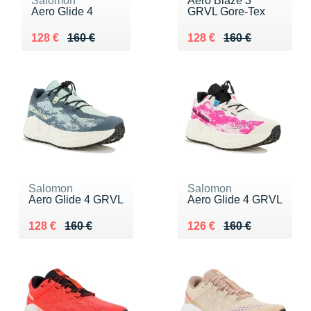
Salomon
Aero Blaze 3
Aero Glide 4
GRVL Gore-Tex
Au lieu de 160 €
Vendu 128 €
Au lieu de 160 €
Vendu 128 €
128 €
160 €
128 €
160 €
Salomon
Salomon
Aero Glide 4 GRVL
Aero Glide 4 GRVL
Au lieu de 160 €
Vendu 128 €
Au lieu de 160 €
Vendu 126 €
128 €
160 €
126 €
160 €