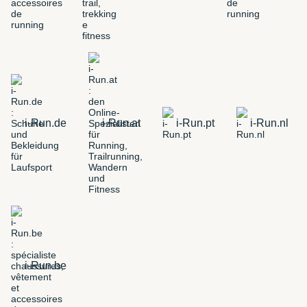
i-Run.de
i-Run.at
i-Run.pt
i-Run.nl
i-Run.be