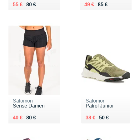
Au lieu de 80 €
Vendu 55 €
Au lieu de 85 €
Vendu 49 €
55 €
80 €
49 €
85 €
Salomon
Salomon
Sense Damen
Patrol Junior
Au lieu de 80 €
Vendu 40 €
Au lieu de 50 €
Vendu 38 €
40 €
80 €
38 €
50 €