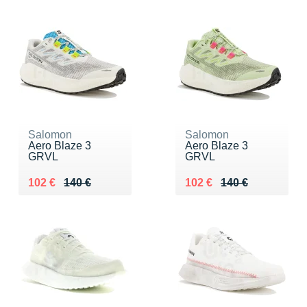
Salomon
Salomon
Aero Blaze 3
Aero Blaze 3
GRVL
GRVL
Au lieu de 140 €
Vendu 102 €
Au lieu de 140 €
Vendu 102 €
102 €
140 €
102 €
140 €