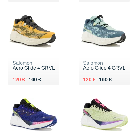
Salomon
Salomon
Aero Glide 4 GRVL
Aero Glide 4 GRVL
Au lieu de 160 €
Vendu 120 €
Au lieu de 160 €
Vendu 120 €
120 €
160 €
120 €
160 €