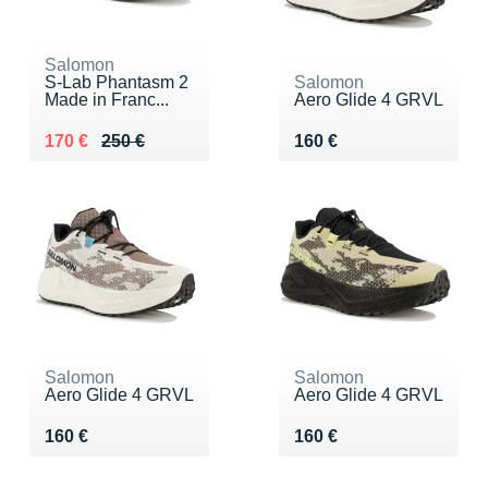
Salomon
S-Lab Phantasm 2
Salomon
Made in Franc...
Aero Glide 4 GRVL
Au lieu de 250 €
Vendu 170 €
Vendu 160 €
170 €
250 €
160 €
Salomon
Salomon
Aero Glide 4 GRVL
Aero Glide 4 GRVL
Vendu 160 €
Vendu 160 €
160 €
160 €