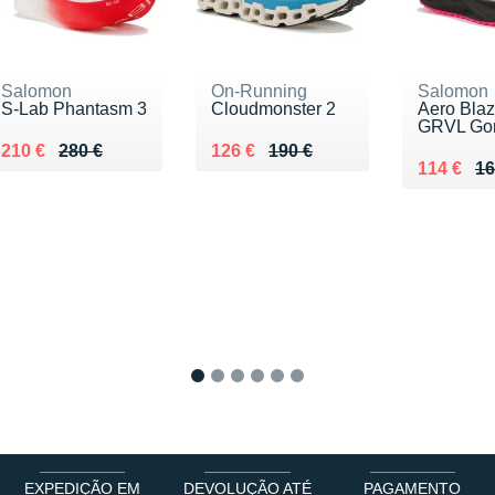
Salomon
On-Running
Salomon
S-Lab Phantasm 3
Cloudmonster 2
Aero Blaz
GRVL Gor
Au lieu de 280 €
Vendu 210 €
Au lieu de 190 €
Vendu 126 €
210 €
280 €
126 €
190 €
Au lieu d
Vendu 11
114 €
16
1
2
3
4
5
6
EXPEDIÇÃO EM
DEVOLUÇÃO ATÉ
PAGAMENTO