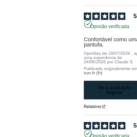
5
Opinião verificada
Confortável como uma
pantufa.
Opiniões de
18/07/2026
, 
uma experiência de
24/06/2026
por
Claude S.
Publicado originalmente e
run.fr (fr)
Ver a avaliação
original
Relatório
5
Opinião verificada