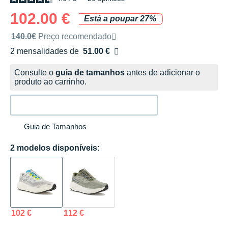
102.00 €
Está a poupar 27%
Preço de venda recomendado pela marca
140.0€
Preço recomendado
2 mensalidades de
51.00 €
sem custos
Consulte o
guia de tamanhos
antes de adicionar o
produto ao carrinho.
Guia de Tamanhos
2 modelos disponíveis:
102 €
112 €