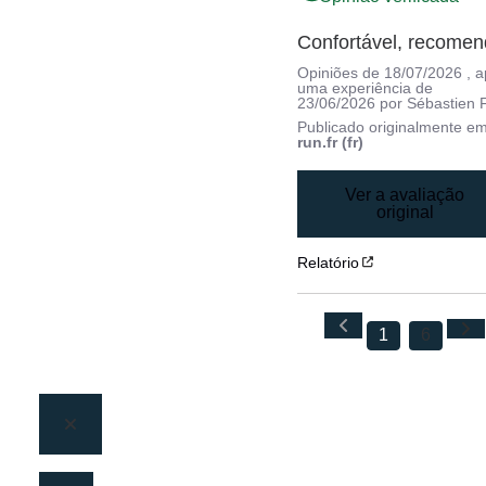
Confortável, recome
Opiniões de
18/07/2026
, 
uma experiência de
23/06/2026
por
Sébastien F
Publicado originalmente e
run.fr (fr)
Ver a avaliação
original
Relatório
1
6