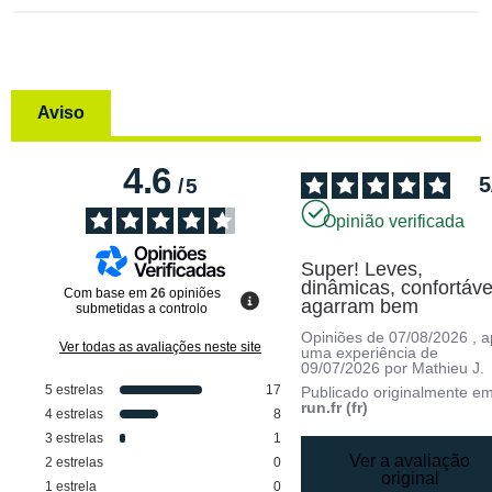
Aviso
4.6
5
/
5
Opinião verificada
Super! Leves, 
dinâmicas, confortávei
Com base em
26
opiniões
agarram bem
submetidas a controlo
Opiniões de
07/08/2026
, 
Ver todas as avaliações neste site
uma experiência de
09/07/2026
por
Mathieu J.
5
estrelas
17
Publicado originalmente e
run.fr (fr)
4
estrelas
8
3
estrelas
1
Ver a avaliação
2
estrelas
0
original
1
estrela
0