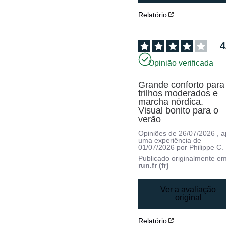
Relatório
4
Opinião verificada
Grande conforto para 
trilhos moderados e 
marcha nórdica.

Visual bonito para o 
verão
Opiniões de
26/07/2026
, 
uma experiência de
01/07/2026
por
Philippe C.
Publicado originalmente e
run.fr (fr)
Ver a avaliação
original
Relatório