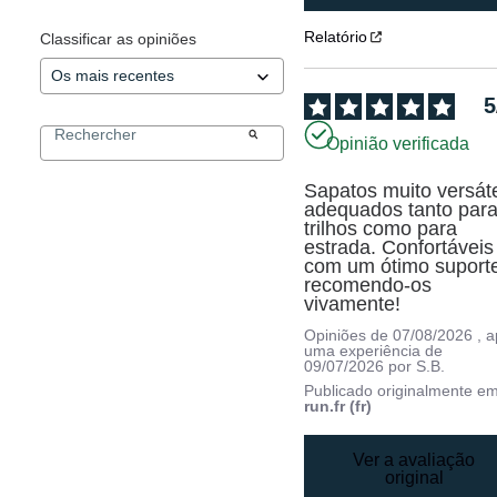
Relatório
Classificar as opiniões
5
Opinião verificada
Sapatos muito versátei
adequados tanto para
trilhos como para 
estrada. Confortáveis 
com um ótimo suporte
recomendo-os 
vivamente!
Opiniões de
07/08/2026
, 
uma experiência de
09/07/2026
por
S.B.
Publicado originalmente e
run.fr (fr)
Ver a avaliação
original