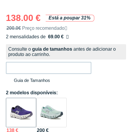
138.00 €
Está a poupar 31%
Preço de venda recomendado pela marca
200.0€
Preço recomendado
2 mensalidades de
69.00 €
sem custos
Consulte o
guia de tamanhos
antes de adicionar o
produto ao carrinho.
Guia de Tamanhos
2 modelos disponíveis:
138 €
200 €