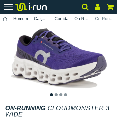
Homem
Calçados
Corrida
On-Running
On-Running Cloudmonster 3 Wide
1
2
3
4
ON-RUNNING
CLOUDMONSTER 3
WIDE