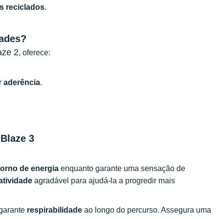
s reciclados
.
dades?
aze 2
, oferece:
r
aderência
.
 Blaze 3
torno de energia
enquanto garante uma sensação de
atividade
agradável para ajudá-la a progredir mais
 garante
respirabilidade
ao longo do percurso. Assegura uma