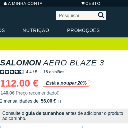
A MINHA CONTA
CESTO
OS
NUTRIÇÃO
PROMOÇÕES
SALOMON
AERO BLAZE 3
4.4
/
5
-
18
opiniões
112.00 €
Está a poupar 20%
Preço de venda recomendado pela marca
140.0€
Preço recomendado
2 mensalidades de
56.00 €
sem custos
Consulte o
guia de tamanhos
antes de adicionar o produto
ao carrinho.