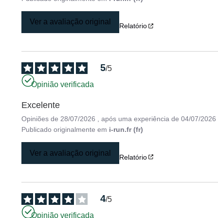
Ver a avaliação original
Relatório
5
/
5
Opinião verificada
Excelente
Opiniões de
28/07/2026
, após uma experiência de
04/07/2026
Publicado originalmente em
i-run.fr (fr)
Ver a avaliação original
Relatório
4
/
5
Opinião verificada