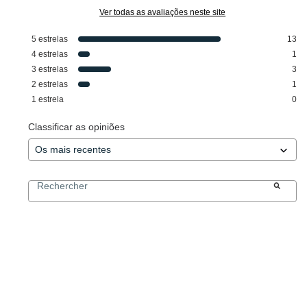
Ver todas as avaliações neste site
5
estrelas
13
4
estrelas
1
3
estrelas
3
2
estrelas
1
1
estrela
0
Classificar as opiniões