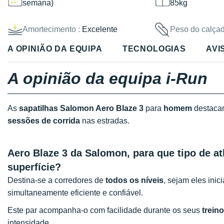
semana)
85kg
Amortecimento :
Excelente
Peso do calçad
A OPINIÃO DA EQUIPA
TECNOLOGIAS
AVI
A opinião da equipa i-Run
As
sapatilhas Salomon Aero Blaze 3
para
homem
destaca
sessões de corrida
nas estradas.
Aero Blaze 3 da Salomon, para que tipo de atl
superfície?
Destina-se a corredores de
todos os níveis
, sejam eles ini
simultaneamente eficiente e confiável.
Este par acompanha-o com facilidade durante os seus
trein
intensidade.