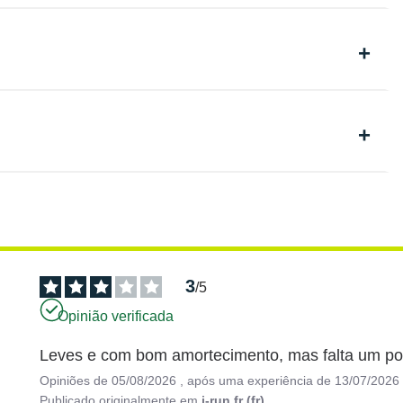
3
/
5
Opinião verificada
Leves e com bom amortecimento, mas falta um pou
Opiniões de
05/08/2026
, após uma experiência de
13/07/2026
Publicado originalmente em
i-run.fr (fr)