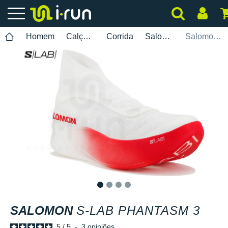
Homem
Calçados
Corrida
Salomon
Salomon S-Lab Phantasm 3
1
2
3
4
SALOMON
S-LAB PHANTASM 3
5
/
5
-
3
opiniões