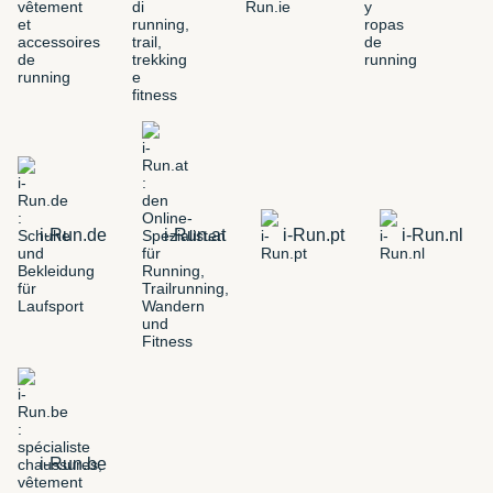
i-Run.de
i-Run.at
i-Run.pt
i-Run.nl
i-Run.be