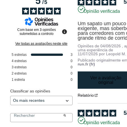
5
5
/
5
Opinião verificada
Um sapato um pouco 
exigente, mas soberbo
Com base em
3
opiniões
para corredores com 
submetidas a controlo
grande ritmo de corri
Ver todas as avaliações neste site
Opiniões de
04/08/2026
, 
uma experiência de
11/07/2026
por
Leopold M.
5
estrelas
3
Publicado originalmente e
4
estrelas
0
run.fr (fr)
3
estrelas
0
2
estrelas
0
Ver a avaliação
1
estrela
0
original
Classificar as opiniões
Relatório
5
Opinião verificada