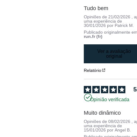
Tudo bem
Opiniões de
21/02/2026
, 
uma experiência de
30/01/2026
por
Patrick M.
Publicado originalmente e
run.fr (fr)
Ver a avaliação
original
Relatório
5
Opinião verificada
Muito dinâmico
Opiniões de
08/02/2026
, 
uma experiência de
15/01/2026
por
Angel B.
Publicado originalmente e