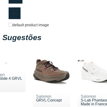
Sugestões
mon
Glide 4 GRVL
 160 €
Salomon
Salomon
GRVL Concept
S-Lab Phantas
Made in Franc