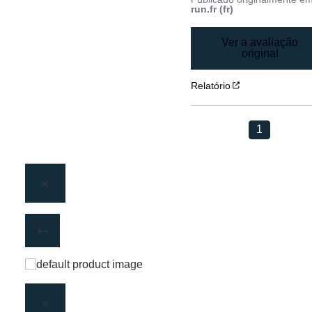
run.fr (fr)
Ver a avaliação
original
Relatório
1