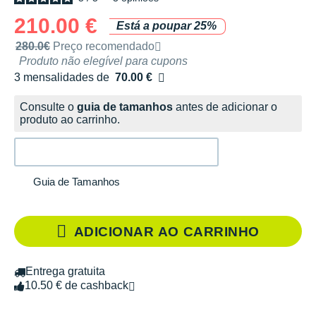
210.00 €
Está a poupar 25%
Preço de venda recomendado pela marca
280.0€
Preço recomendado
Produto não elegível para cupons
3 mensalidades de
70.00 €
sem custos
Consulte o
guia de tamanhos
antes de adicionar o
produto ao carrinho.
Guia de Tamanhos
ADICIONAR AO CARRINHO
Entrega gratuita
10.50 € de cashback