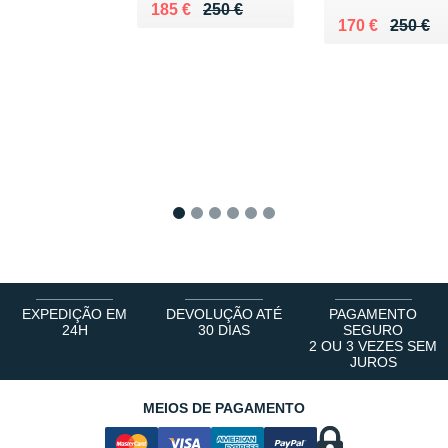
Au lieu de 250 €
Vendu 185 €
185 €
250 €
Au lieu de 250
Vendu 170 €
170 €
250 €
1
2
3
4
5
6
EXPEDIÇÃO EM
DEVOLUÇÃO ATÉ
PAGAMENTO
24H
30 DIAS
SEGURO
2 OU 3 VEZES SEM
JUROS
MEIOS DE PAGAMENTO