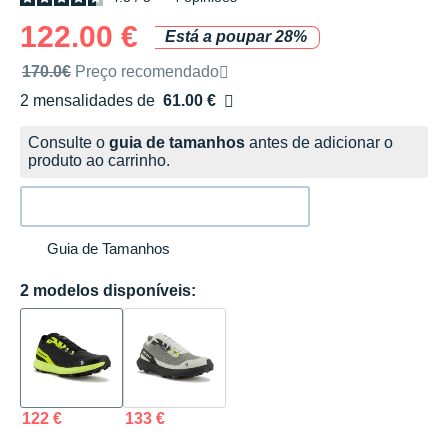
122.00 €
Está a poupar 28%
Preço de venda recomendado pela marca
170.0€
Preço recomendado
2 mensalidades de
61.00 €
sem custos
Consulte o
guia de tamanhos
antes de adicionar o
produto ao carrinho.
Guia de Tamanhos
2 modelos disponíveis:
122 €
133 €