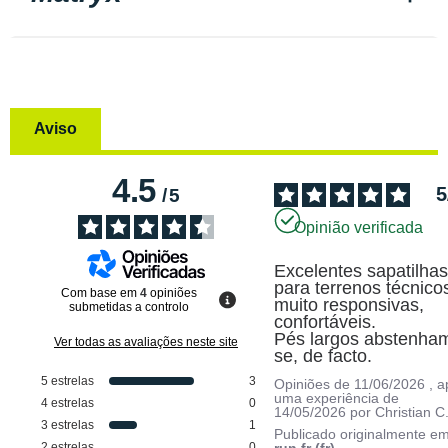
Aviso
4.5
5
/
5
Opinião verificada
Excelentes sapatilhas
para terrenos técnicos
Com base em
4
opiniões
muito responsivas, 
submetidas a controlo
confortáveis.

Pés largos abstenha
Ver todas as avaliações neste site
se, de facto.
5
estrelas
3
Opiniões de
11/06/2026
, 
uma experiência de
4
estrelas
0
14/05/2026
por
Christian C
3
estrelas
1
Publicado originalmente e
2
estrelas
0
run.fr (fr)