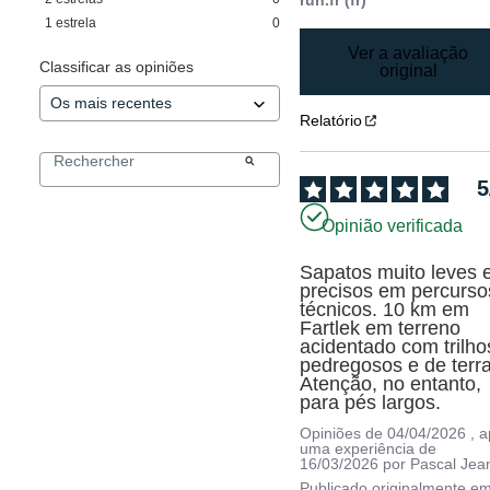
1
estrela
0
Ver a avaliação
Classificar as opiniões
original
Relatório
5
Opinião verificada
Sapatos muito leves e
precisos em percursos
técnicos. 10 km em 
Fartlek em terreno 
acidentado com trilhos
pedregosos e de terra.
Atenção, no entanto, 
para pés largos.
Opiniões de
04/04/2026
, 
uma experiência de
16/03/2026
por
Pascal Jea
Publicado originalmente e