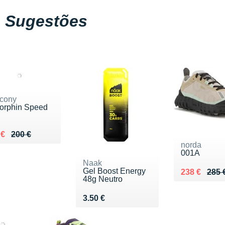
Sugestões
cony
orphin Speed
ieu de 200 €
du 152 €
 €
200 €
norda
001A
Naak
Gel Boost Energy
Au lieu de 
Vendu 238 
238 €
285 
48g Neutro
Vendu 3.50 €
3.50 €