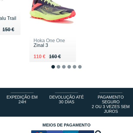
lu Trail
u de 150 €
 115 €
150 €
Hoka One One
Zinal 3
Au lieu de 160 €
Vendu 110 €
110 €
160 €
1
2
3
4
5
6
EXPEDIÇÃO EM
DEVOLUÇÃO ATÉ
PAGAMENTO
24H
30 DIAS
SEGURO
2 OU 3 VEZES SEM
JUROS
MEIOS DE PAGAMENTO