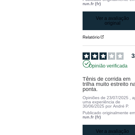
run.fr (fr)
Ver a avaliação
original
Relatório
3
Opinião verificada
Tênis de corrida em 
trilha muito estreito na
ponta.
Opiniões de
23/07/2025
, 
uma experiência de
30/06/2025
por
André P.
Publicado originalmente e
run.fr (fr)
Ver a avaliação