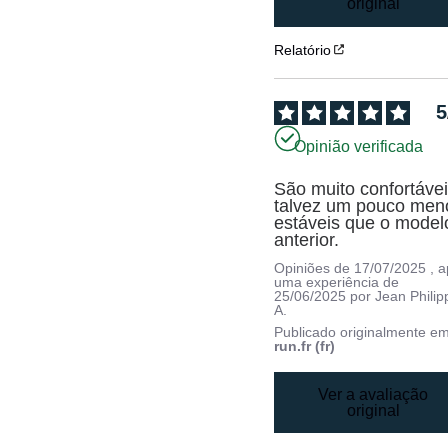
original
Relatório
5
Opinião verificada
São muito confortáveis
talvez um pouco meno
estáveis que o modelo
anterior.
Opiniões de
17/07/2025
, 
uma experiência de
25/06/2025
por
Jean Philip
A.
Publicado originalmente e
run.fr (fr)
Ver a avaliação
original