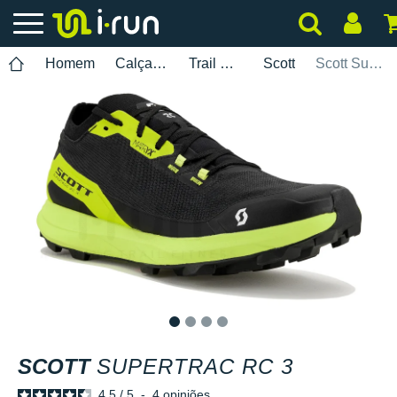
Homem
Calçados
Trail Running
Scott
Scott Supertrac RC 3
1
2
3
4
SCOTT
SUPERTRAC RC 3
4.5
/
5
-
4
opiniões