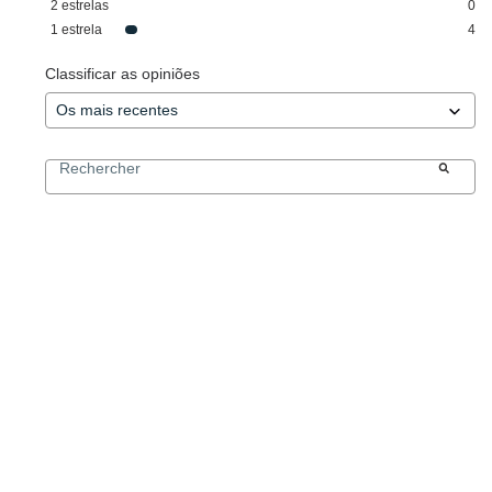
2
estrelas
0
1
estrela
4
Classificar as opiniões