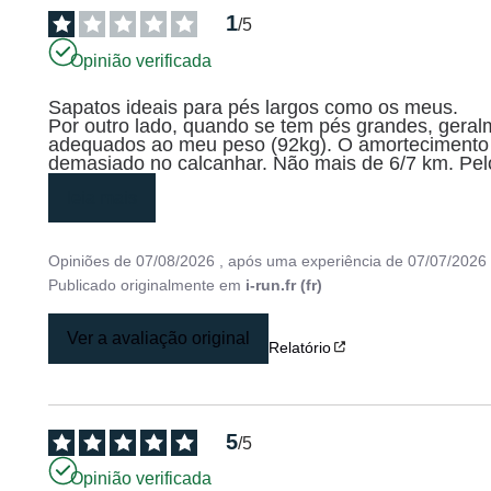
1
/
5
Opinião verificada
Sapatos ideais para pés largos como os meus.

Por outro lado, quando se tem pés grandes, geral
adequados ao meu peso (92kg). O amortecimento é
demasiado no calcanhar. Não mais de 6/7 km. Pel
leia mais
Opiniões de
07/08/2026
, após uma experiência de
07/07/2026
Publicado originalmente em
i-run.fr (fr)
Ver a avaliação original
Relatório
5
/
5
Opinião verificada