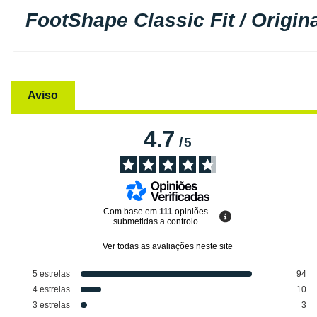
FootShape Classic Fit / Origina
Aviso
4.7
/
5
Com base em
111
opiniões
submetidas a controlo
Ver todas as avaliações neste site
5
estrelas
94
4
estrelas
10
3
estrelas
3