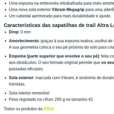
Uma espuma na entressola retrabalhada para mais amorte
Uma nova sola exterior
Vibram Megagrip
para uma aderên
Um cabedal aprimorado para mais durabilidade e ajuste.
Características das sapatilhas de trail Altra
Drop
: 0 mm
Amortecimento
: graças à sua espuma reativa, usufrui d
A sua geometria coloca o seu pé próximo do solo para cri
Empeine (parte superior que envolve o seu pé)
: feita 
aos obstáculos. O seu formato original permite que
os se
passadas eficazes.
Sola exterior
: marcada com Vibram, é sinónimo de durabi
húmidas.
Sola interior removível
Peso registado na i-Run: 295 g no tamanho 42
Altra
Todos os produtos da