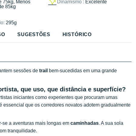
e 75kg, Menos
Dinamismo :
Excelente
de 85kg
o:
295g
SO
SUGESTÕES
HISTÓRICO
antem sessões de
trail
bem-sucedidas em uma grande
rtista, que uso, que distância e superfície?
tistas iniciantes como experientes que procuram umas
 é essencial que os corredores novatos adotem gradualmente
-se a aventuras mais longas em
caminhadas
. A sua sola
om tranquilidade.