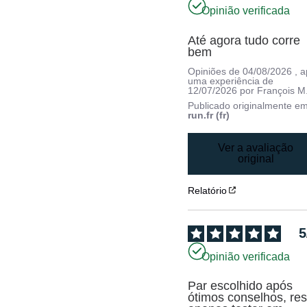
Opinião verificada
Até agora tudo corre 
bem
Opiniões de
04/08/2026
, 
uma experiência de
12/07/2026
por
François M
Publicado originalmente e
run.fr (fr)
Ver a avaliação
original
Relatório
5
Opinião verificada
Par escolhido após 
ótimos conselhos, rest