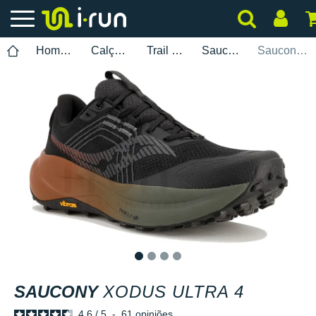
Homem
Calçados
Trail Running
Saucony
Saucony Xodus Ultra 4
1
2
3
4
SAUCONY
XODUS ULTRA 4
4.6
/
5
-
61
opiniões