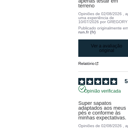
apenas testar em 
terreno
Opiniões de
02/08/2026
, 
uma experiência de
10/07/2026
por
GREGORY 
Publicado originalmente e
run.fr (fr)
Ver a avaliação
original
Relatório
5
Opinião verificada
Super sapatos 
adaptados aos meus 
pés e conforme às 
minhas expectativas.
Opiniões de
02/08/2026
, 