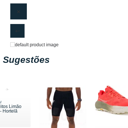
Sugestões
w
litos Limão
- Hortelã
 9.95 €