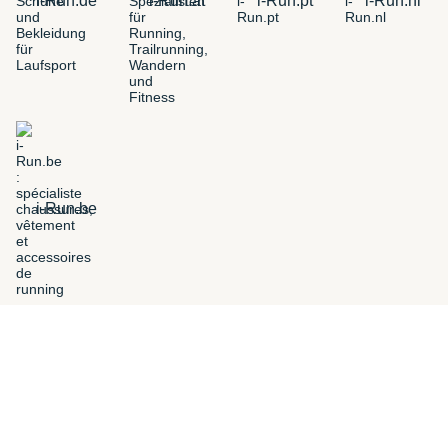
i-Run.de
i-Run.at
i-Run.pt
i-Run.nl
i-Run.be