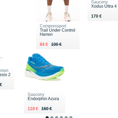
Saucony
Xodus Ultra 4
Vendu 170 €
170 €
Compressport
Trail Under Control
Herren
Au lieu de 100 €
Vendu 84 €
84 €
100 €
omon
sis 2
du 150 €
€
Saucony
Endorphin Azura
Au lieu de 160 €
Vendu 118 €
118 €
160 €