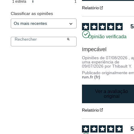
1
estrela
1
Relatório
Classificar as opiniões
5
Opinião verificada
Impecável
Opiniões de
07/08/2026
, 
uma experiência de
09/07/2026
por
Thibault Y.
Publicado originalmente e
run.fr (fr)
Ver a avaliação
original
Relatório
5