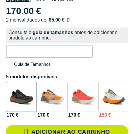
170.00 €
2 mensalidades de
85.00 €
sem custos
Consulte o
guia de tamanhos
antes de adicionar o
produto ao carrinho.
Guia de Tamanhos
5 modelos disponíveis:
170 €
170 €
170 €
153 €
1
ADICIONAR AO CARRINHO