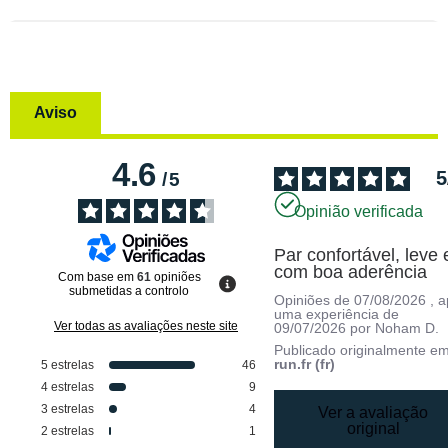
Aviso
4.6
5
/
5
Opinião verificada
Par confortável, leve e
com boa aderência
Com base em
61
opiniões
submetidas a controlo
Opiniões de
07/08/2026
, 
uma experiência de
Ver todas as avaliações neste site
09/07/2026
por
Noham D.
Publicado originalmente e
run.fr (fr)
5
estrelas
46
4
estrelas
9
3
estrelas
4
Ver a avaliação
original
2
estrelas
1